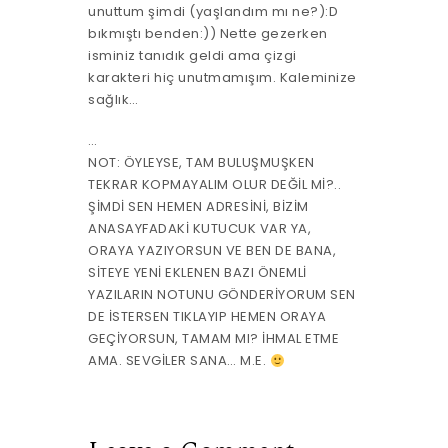
unuttum şimdi (yaşlandım mı ne?):D
bıkmıştı benden:)) Nette gezerken
isminiz tanıdık geldi ama çizgi
karakteri hiç unutmamışım. Kaleminize
sağlık…
…
NOT: ÖYLEYSE, TAM BULUŞMUŞKEN
TEKRAR KOPMAYALIM OLUR DEĞİL Mİ?..
ŞİMDİ SEN HEMEN ADRESİNİ, BİZİM
ANASAYFADAKİ KUTUCUK VAR YA,
ORAYA YAZIYORSUN VE BEN DE BANA,
SİTEYE YENİ EKLENEN BAZI ÖNEMLİ
YAZILARIN NOTUNU GÖNDERİYORUM SEN
DE İSTERSEN TIKLAYIP HEMEN ORAYA
GEÇİYORSUN, TAMAM MI? İHMAL ETME
AMA. SEVGİLER SANA… M.E.