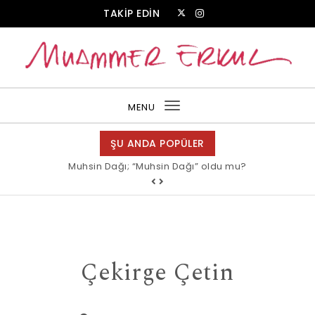
Skip to content
TAKİP EDİN
Muammer Erkul Web Sitesi
MENU
Toggle
navigation
ŞU ANDA POPÜLER
Muhsin Dağı; “Muhsin Dağı” oldu mu?
Çekirge Çetin