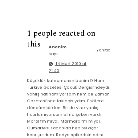
1 people reacted on
this
Anonim
Yanıtla
says:
14 Mart 2010 at
21:40
Küçüklük kahramanım benim:D Hem
Türkiye Gazetesi Çocuk Dergisi’ndeydi
yanlış hatırlamıyorsam hem de Zaman
Gazetesi’nde takipçisiydim. Eskilere
döndüm birden. Bir de yine yanlış
hatırlamıyorsam elma şekeri vardı
Moral fm miydi, Marmara fm miydi.
Cumartesi sabahları hep tel açar
konuşurdum. Radyo spikerinin adını