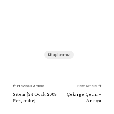
Kitaplarımız
Previous Article
Next Ar
Previous Article
Next Article
Sitem [24 Ocak 2008
Çekirge Çetin –
Perşembe]
Arapça