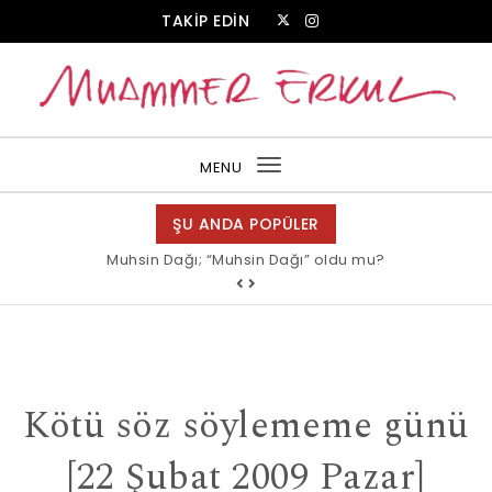
Skip to content
TAKİP EDİN
Muammer Erkul Web Sitesi
MENU
Toggle
navigation
ŞU ANDA POPÜLER
Muhsin Dağı; “Muhsin Dağı” oldu mu?
Allah bir, dese sözüne inanır mısın?
Kötü söz söylememe günü
[22 Şubat 2009 Pazar]