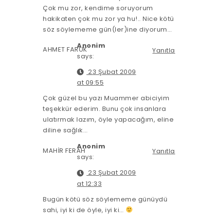
Çok mu zor, kendime soruyorum
hakikaten çok mu zor ya hu!.. Nice kötü
söz söylememe gün(ler)ine diyorum…
Anonim
AHMET FARUK
Yanıtla
says:
23 Şubat 2009
at 09:55
Çok güzel bu yazı Muammer abiciyim
teşekkür ederim. Bunu çok insanlara
ulatırmak lazım, öyle yapacağım, eline
diline sağlık…
Anonim
MAHİR FERAH
Yanıtla
says:
23 Şubat 2009
at 12:33
Bugün kötü söz söylememe günüydü
sahi, iyi ki de öyle, iyi ki…