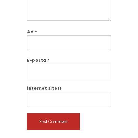
Ad
*
E-posta
*
İnternet sitesi