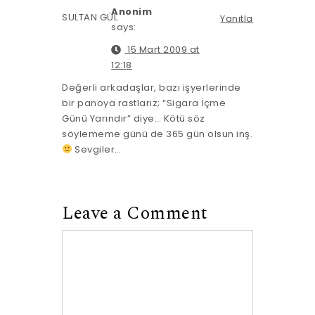
Anonim
SULTAN GÜL
Yanıtla
says:
15 Mart 2009 at
12:18
Değerli arkadaşlar, bazı işyerlerinde
bir panoya rastlarız; “Sigara İçme
Günü Yarındır” diye… Kötü söz
söylememe günü de 365 gün olsun inş.
Sevgiler…
Leave a Comment
Comment