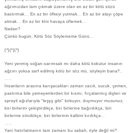
ağzımızdan tam çıkmak üzere olan en az bir kötü sözü
bastırmak… En az bir öfkeyi yutmak… En az bir alayı çöpe
atmak… En az bir kîni havaya üflemek…
Neden?
Çünkü bugün; Kötü Söz Söylememe Günü…
{*}{*}{*}
Yeni yenmiş soğan-sarımsak mı daha kötü kokutur insanın
ağzını yoksa sarf edilmiş kötü bir söz mü, söyleyin bana?..
…..
İnsanların arasına karışacakları zaman cacık, sucuk, çemen,
pastırma bile yemeyenlerden bir kısmı; fırçalanmış dişleri ve
spreyli ağızlarıyla "leşşş gibi" kokuyor, duymuyor musunuz;
biri birlerini çekiştirdikçe, biri birlerine bağırdıkça, biri
birlerine sövdükçe, biri birlerinin kalbini kırdıkça…
…..
Yani hatırlatmanın tam zamanı bu sabah, öyle değil mi?