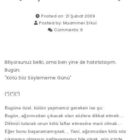
Posted on: 21 Şubat 2009
Posted by:
Muammer Erkul
Comments:
6
Biliyorsunuz belki, ama ben yine de hatırlatayım.
Bugün;
"Kötü Söz Söylememe Günü"
{*}{*}{*}
Bugüne özel, bütün yapmamız gereken ise şu:
Bugün, ağzımızdan çıkacak olan sözlere dikkat etmek…
Dilimizi tutarak onun kötü laflar etmesine mani olmak…
Eğer bunu başaramamışsak… Yani, ağzımızdan kötü söz
çıkmamış olmasını sağlayamamış bile olsak, gün içinde