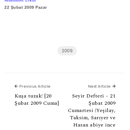
Muammer Erkul
22 Şubat 2009 Pazar
2009
Previous Article
Next Ar
Previous Article
Next Article
Kuşa tuzak! [20
Seyir Defteri – 21
Şubat 2009 Cuma]
Şubat 2009
Cumartesi (Yeşilay,
Taksim, Sarıyer ve
Hasan abiye ince