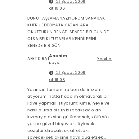
21 Şubat 2009
at 16:06
BUNU TAŞLAMA YAZIYORUM SANARAK
KÜFRÜ EDEBİYATA KATANLARA
OKUTTURUN BENCE. SENEDE BİR GÜN DE
OLSA BELKİ TUTARLAR KENDİLERİNİ.
SENEDE BİR GÜN…
Anonim
AFET KIRAT
Yanıtla
says:
21 Şubat 2009
at 16:08
Yazınızın tamamına ben de imzamı
atıyorum, hatta haddim olmayarak bir
ilave yapmak istiyorum: Kime, neye ve
nasıl olursa olsun kızacaksak o an
kızmayıp aksine gülümsesek, kötü söz
yerine güzel birşeyler söylesek,
cezalandıracaksak affetsek,
söveceksek aksine hayır dua etsek…