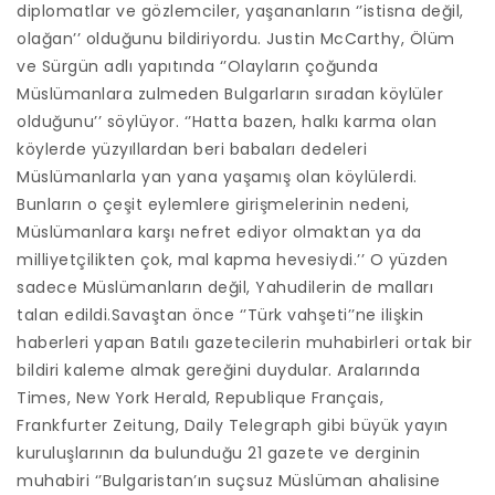
diplomatlar ve gözlemciler, yaşananların ‘’istisna değil,
olağan’’ olduğunu bildiriyordu. Justin McCarthy, Ölüm
ve Sürgün adlı yapıtında ‘’Olayların çoğunda
Müslümanlara zulmeden Bulgarların sıradan köylüler
olduğunu’’ söylüyor. ‘’Hatta bazen, halkı karma olan
köylerde yüzyıllardan beri babaları dedeleri
Müslümanlarla yan yana yaşamış olan köylülerdi.
Bunların o çeşit eylemlere girişmelerinin nedeni,
Müslümanlara karşı nefret ediyor olmaktan ya da
milliyetçilikten çok, mal kapma hevesiydi.’’ O yüzden
sadece Müslümanların değil, Yahudilerin de malları
talan edildi.Savaştan önce ‘’Türk vahşeti’’ne ilişkin
haberleri yapan Batılı gazetecilerin muhabirleri ortak bir
bildiri kaleme almak gereğini duydular. Aralarında
Times, New York Herald, Republique Français,
Frankfurter Zeitung, Daily Telegraph gibi büyük yayın
kuruluşlarının da bulunduğu 21 gazete ve derginin
muhabiri ‘’Bulgaristan’ın suçsuz Müslüman ahalisine