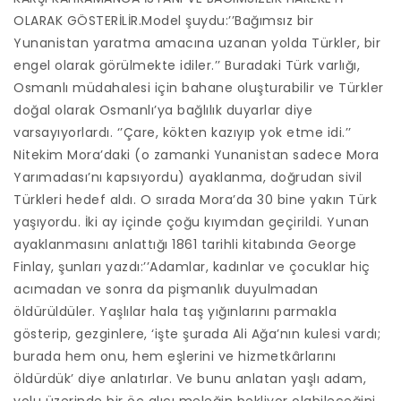
OLARAK GÖSTERİLİR.Model şuydu:’’Bağımsız bir
Yunanistan yaratma amacına uzanan yolda Türkler, bir
engel olarak görülmekte idiler.’’ Buradaki Türk varlığı,
Osmanlı müdahalesi için bahane oluşturabilir ve Türkler
doğal olarak Osmanlı’ya bağlılık duyarlar diye
varsayıyorlardı. ‘’Çare, kökten kazıyıp yok etme idi.’’
Nitekim Mora’daki (o zamanki Yunanistan sadece Mora
Yarımadası’nı kapsıyordu) ayaklanma, doğrudan sivil
Türkleri hedef aldı. O sırada Mora’da 30 bine yakın Türk
yaşıyordu. İki ay içinde çoğu kıyımdan geçirildi. Yunan
ayaklanmasını anlattığı 1861 tarihli kitabında George
Finlay, şunları yazdı:’’Adamlar, kadınlar ve çocuklar hiç
acımadan ve sonra da pişmanlık duyulmadan
öldürüldüler. Yaşlılar hala taş yığınlarını parmakla
gösterip, gezginlere, ‘işte şurada Ali Ağa’nın kulesi vardı;
burada hem onu, hem eşlerini ve hizmetkârlarını
öldürdük’ diye anlatırlar. Ve bunu anlatan yaşlı adam,
yolu üzerinde bir öç alıcı meleğin bekliyor olabileceğini