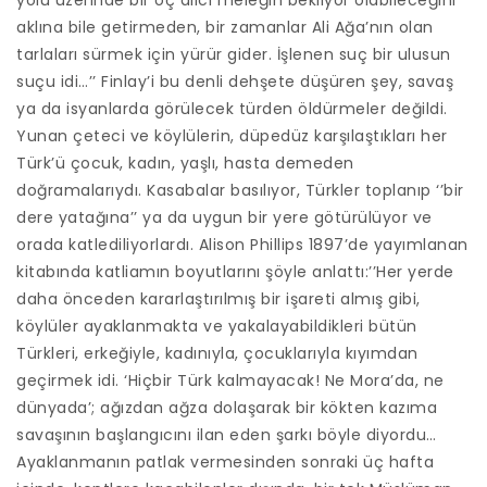
aklına bile getirmeden, bir zamanlar Ali Ağa’nın olan
tarlaları sürmek için yürür gider. İşlenen suç bir ulusun
suçu idi…’’ Finlay’i bu denli dehşete düşüren şey, savaş
ya da isyanlarda görülecek türden öldürmeler değildi.
Yunan çeteci ve köylülerin, düpedüz karşılaştıkları her
Türk’ü çocuk, kadın, yaşlı, hasta demeden
doğramalarıydı. Kasabalar basılıyor, Türkler toplanıp ‘’bir
dere yatağına’’ ya da uygun bir yere götürülüyor ve
orada katlediliyorlardı. Alison Phillips 1897’de yayımlanan
kitabında katliamın boyutlarını şöyle anlattı:’’Her yerde
daha önceden kararlaştırılmış bir işareti almış gibi,
köylüler ayaklanmakta ve yakalayabildikleri bütün
Türkleri, erkeğiyle, kadınıyla, çocuklarıyla kıyımdan
geçirmek idi. ‘Hiçbir Türk kalmayacak! Ne Mora’da, ne
dünyada’; ağızdan ağza dolaşarak bir kökten kazıma
savaşının başlangıcını ilan eden şarkı böyle diyordu…
Ayaklanmanın patlak vermesinden sonraki üç hafta