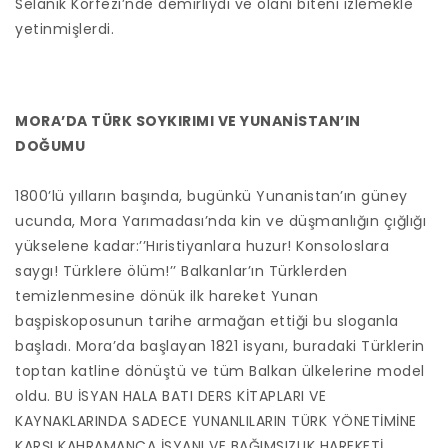
Selanik Körfezi’nde demirliydi ve olanı biteni izlemekle
yetinmişlerdi.
MORA’DA TÜRK SOYKIRIMI VE YUNANİSTAN’IN
DOĞUMU
1800’lü yılların başında, bugünkü Yunanistan’ın güney
ucunda, Mora Yarımadası’nda kin ve düşmanlığın çığlığı
yükselene kadar:’’Hıristiyanlara huzur! Konsoloslara
saygı! Türklere ölüm!’’ Balkanlar’ın Türklerden
temizlenmesine dönük ilk hareket Yunan
başpiskoposunun tarihe armağan ettiği bu sloganla
başladı. Mora’da başlayan 1821 isyanı, buradaki Türklerin
toptan katline dönüştü ve tüm Balkan ülkelerine model
oldu. BU İSYAN HALA BATI DERS KİTAPLARI VE
KAYNAKLARINDA SADECE YUNANLILARIN TÜRK YÖNETİMİNE
KARŞI KAHRAMANCA İSYANI VE BAĞIMSIZLIK HAREKETİ