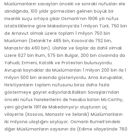
Müslümanların savaştan önceki ve sonraki nüfusları ele
alındığında, 100 yıldır görmezden gelinen büyük bir
insanlık suçu ortaya çıkar.Osmanlı’nın 1906 yılı nüfus
istatistiklerine göre Makedonya’da 1 milyon Türk, 750 bin
de Arnavut olmak üzere toplam 1 milyon 750 bin
Müslüman (Selanik’te 485 bin, Kosova’da 752 bin,
Manastır’da 460 bin). Ulahlar ve Sırplar da dahil olmak
üzere 627 bin Rum, 575 bin Bulgar, 200 bin civarında da
Yahudi, Ermeni, Katolik ve Protestan bulunuyordu.
Avrupalı kaynaklar da Müslümanları 1 milyon 200 bin ila 1
milyon 500 bin arasında gösteriyordu. Ama Avrupalılar,
Hıristiyanların toplam nüfusunu biraz daha fazla
göstermeye gayret ediyorlardı.Balkan Savaşları’ndan
önceki nüfus hareketlerini de hesaba katan McCarthy,
yeni göçlerle 1911’de Makedonya’yı oluşturan üç
vilayette (Kosova, Manastır ve Selanik) Müslümanların
iki milyona ulaştığını söylüyor. Osmanlı Rumeli’sindeki
diğer Müslümanların sayısının da (Edirne vilayetinde 760