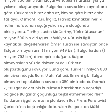
milyon 700 bin civarındaydı ve toplam nüfusun yarıya
yakınını oluşturuyordu. Bulgarların sayısı kimi kaynaklara
göre Türklerden biraz daha az, kimine göre biraz daha
fazlaydı. Osmanlı, Rus, İngiliz, Fransız kaynakları her iki
halkın nüfusunun aşağı yukarı aynı olduğunda
birleşiyordu. Tarihçi Justin McCarthy, Türk nüfusunun 1
milyon 500 bin olduğunu söylüyor. Nüfusla ilgili
kaynakları değerlendiren Ömer Turan ise savaştan önce
Bulgar olmayanların (1 milyon 949 bin), Bulgarlardan (1
milyon 793 bin) daha çok olduğunu, Bulgar
olmayanların yüzde doksanını da Türklerin
oluşturduğunu söylüyor: Buna göre, Türkler 1 milyon 600
bin civarındaydı. Rum, Ulah, Yahudi, Ermeni gibi Bulgar
olmayan toplulukların sayısı da 350 bin kadardı. Demek
ki, ‘’Bulgar devletinin kurulması hazırlıklarının yapıldığı
bölgede Bulgarlar çoğunluğu teşkil etmemektedirler.’’
Bu durum işgal sonrasını planlayan Rus Prens Panslavist
Çerkaski’nin başkanlığında kurulan Bulgaristan Mülki