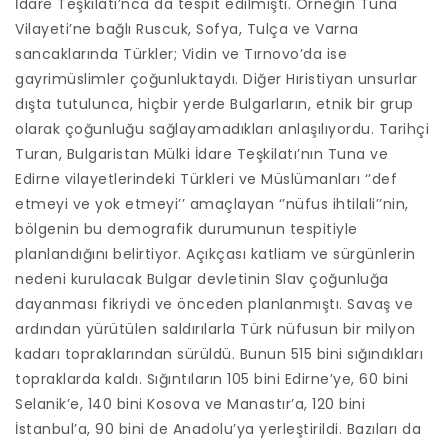
İdare Teşkilatı’nca da tespit edilmişti. Örneğin Tuna
Vilayeti’ne bağlı Ruscuk, Sofya, Tulça ve Varna
sancaklarında Türkler; Vidin ve Tırnovo’da ise
gayrimüslimler çoğunluktaydı. Diğer Hıristiyan unsurlar
dışta tutulunca, hiçbir yerde Bulgarların, etnik bir grup
olarak çoğunluğu sağlayamadıkları anlaşılıyordu. Tarihçi
Turan, Bulgaristan Mülki İdare Teşkilatı’nın Tuna ve
Edirne vilayetlerindeki Türkleri ve Müslümanları ‘’def
etmeyi ve yok etmeyi’’ amaçlayan ‘’nüfus ihtilali’’nin,
bölgenin bu demografik durumunun tespitiyle
planlandığını belirtiyor. Açıkçası katliam ve sürgünlerin
nedeni kurulacak Bulgar devletinin Slav çoğunluğa
dayanması fikriydi ve önceden planlanmıştı. Savaş ve
ardından yürütülen saldırılarla Türk nüfusun bir milyon
kadarı topraklarından sürüldü. Bunun 515 bini sığındıkları
topraklarda kaldı. Sığıntıların 105 bini Edirne’ye, 60 bini
Selanik’e, 140 bini Kosova ve Manastır’a, 120 bini
İstanbul’a, 90 bini de Anadolu’ya yerleştirildi. Bazıları da