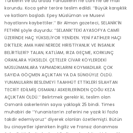
Türklerin ve bu arada Yahudilerin ne canı ne de malı
korundu. Koca şehir teröre teslim edildi. ‘’Büyük karışıklık
ve katliam başladı. Epey Müslüman ve Musevi
hayatlarını kaybettiler.’’ Bir Alman gazeteci, SELANİK’İN
FETHİNİ şöyle duyurdu: ‘’SELANİK’TEKİ AYASOFYA CAMİİ
ÜZERİNDE HAÇ YÜKSELİYOR YENİDEN. YENİ FATİHLER HAÇI
DİKTİLER; AMA HANİ NEREDE HIRİSTİYANLIK VE İNSANLIK
BELİRTİLERİ? TALAN, KATLİAM, IRZA GEÇME, KORKUNÇ
ORANLARA YÜKSELDİ. ÇETELER CİVAR KÖYLERDEKİ
MÜSLÜMANLARA YAPMADIKLARINI KOYMADILAR. ÇOK
SAYIDA GÖÇMEN AÇLIKTAN YA DA SÜNGÜYLE ÖLDÜ.
YUNANLILARIN BESLEMEYİ TAAHHÜT ETTİKLERİ SİLAHTAN
TECRİT EDİLMİŞ OSMANLI ASKERLERİNDEN ÇOĞU KEZA
AÇLIKTAN ÖLDÜ.’’ Belirtmek gerekir ki, teslim olan
Osmanlı askerlerinin sayısı yaklaşık 25 bindi. Times
muhabiri de ‘’Yunanistan’ın zaferini ne yazık ki fazla
takdir edemiyoruz’’ diyerek olanları özetlemişti. Bütün
bu cinayetler işlenirken İngiliz ve Fransız donanması