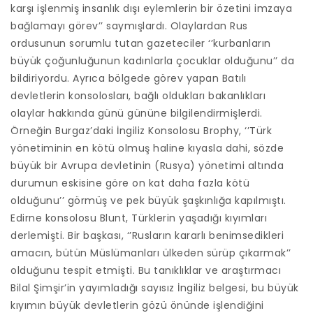
karşı işlenmiş insanlık dışı eylemlerin bir özetini imzaya
bağlamayı görev’’ saymışlardı. Olaylardan Rus
ordusunun sorumlu tutan gazeteciler ‘’kurbanların
büyük çoğunluğunun kadınlarla çocuklar olduğunu’’ da
bildiriyordu. Ayrıca bölgede görev yapan Batılı
devletlerin konsolosları, bağlı oldukları bakanlıkları
olaylar hakkında günü gününe bilgilendirmişlerdi.
Örneğin Burgaz’daki İngiliz Konsolosu Brophy, ‘’Türk
yönetiminin en kötü olmuş haline kıyasla dahi, sözde
büyük bir Avrupa devletinin (Rusya) yönetimi altında
durumun eskisine göre on kat daha fazla kötü
olduğunu’’ görmüş ve pek büyük şaşkınlığa kapılmıştı.
Edirne konsolosu Blunt, Türklerin yaşadığı kıyımları
derlemişti. Bir başkası, ‘’Rusların kararlı benimsedikleri
amacın, bütün Müslümanları ülkeden sürüp çıkarmak’’
olduğunu tespit etmişti. Bu tanıklıklar ve araştırmacı
Bilal Şimşir’in yayımladığı sayısız İngiliz belgesi, bu büyük
kıyımın büyük devletlerin gözü önünde işlendiğini