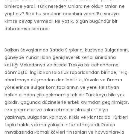
binlerce yaralı Türk nerede? Onlara ne oldu? Onları ne
yaptınız? Bize bu soruların cevabını verin!”Bu soruya
kimse cevap vermedi. Ne yazık, o gün bugündür bir
daha kimse sormadı.
Balkan Savaşlarında Batıda Sırpların, kuzeyde Bulgarların,
güneyde Yunanlıların genişleyerek kendi sınırlarına
kattığı Makedonya ve ötede Trakya bir cehenneme
dönmüştü. İngiliz konsolosluk raporlarından birinde, ‘’Hiç
abartmaya düşmeden denilebilir ki, Kavala ve Drama
yörelerinde Bulgar komitacılarının ve yerel Hıristiyan
halkın elinden çile çekmemiş tek bir Türk köyü bile yok
gibidir. Çoğunda düzinelerle erkek kıyımdan geçirilmiştir,
ırza geçmeler ve talan etmeler olmuştur’’ diye
yazılmıştı. Bulgarlar, Rainovo, Kilkis ve Plantza’da Türkleri
toplu halde yakma yoluyla infaz etmişlerdi. Rodop
mıntıkasında Pomak köyleri ‘’insanları ve hayvanlarıyla