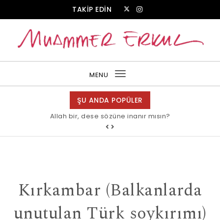
Skip to content
TAKİP EDİN
Muammer Erkul Web Sitesi
MENU
Toggle
navigation
ŞU ANDA POPÜLER
Allah bir, dese sözüne inanır mısın?
Kırkambar (Balkanlarda
unutulan Türk soykırımı)