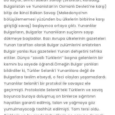
Bulgaristan ve Yunanistan’ın Osmanlı Devleti’ne karşı)
bitip de İkinci Balkan Savaşı (Makedonya’nın
bölüşülememesi yüzünden bu ülkelerin birbirine karşı
giriştiği savaş) başlayınca ortaya çıktı. Yunanlılar
Bulgarların, Bulgarlar Yunanlıların suçlarını sayıp
dökmeye başladılar. Bazı Avrupa ülkelerinin gazeteleri
Yunan taraftarı olarak Bulgar zulümlerini anlatırken
Bulgar yanlısı Rus gazeteleri Yunan dehşetini tefrika
ettiler. Dünya ‘’zavallı Türklerin’’ başına gelenlerin bir
kısmını bu sayede öğrendi.Örneğin Bulgar yanlıları
bildirdiler ki, Türkler Selanik’i Yunanlılara değil de
Bulgarlara teslim etseydi, o feci olayları yaşamazlardı.
Yunanlılar Selanik’i bir protokol ile savaşsız ele
geçirmişti. Protokolde Selanik’teki Türklerin ve savaş
boyunca buraya doluşmuş on binlerce sığıntının
hayatları garanti edilmiş, talan ve yağmaya göz
yumulmayacağı taahhüt edilmişti. Tam tersi oldu.