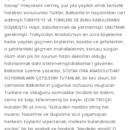
Savaşı” meyvesini vermiş, yüz yıla yayılan etnik temizlik
hareketi sonucunda Türkler, Balkanlar’ın hayatından tart
edilmişti.TÜRKİYE’YE VE TÜRKLERE DE BUNU KABULLENMEK
DÜŞMÜŞTÜ. Hayır, kabullenmek de yetmemişti. UNUTMAK
gerekmişti. Trakya’dan Anadolu’nun en ücra köşelerine
kadar yayılan göçmen köylerinin, kasaba ve şehirlerinin;
o şehirlerdeki göçmen mahallelerinin, konusu sürgün
ölüm olan pis bir oyunun hazin dekorları olduğu
hatırlanmak dahi istenmemişti.Balkanlar’ı gezenler,
Balkanlar üzerine yazanlar, SÖZÜM ONA ANADOLU’DAKİ
SOYKIRIMLARIN ÇETELESİNİ TUTANLAR, bir kez olsun, bir
zamanlar Balkanlar’ın çoğunluk nüfusunu oluşturan
Türklere ne olduğunu sormadılar.Vicdanlı bir kalem,
temiz bir kalp, kirlenmemiş bir beyin; LEON TROÇKİ
bundan 96 yıl önce, ”kültürden nasibini almış her
insanın, hissetme ve düşünme aczi yaşamayan
herkesin tüylerini ürpertecek, midesini bulandıracak
suçları” bir bir sıraladı ve haykırdı: ”Nerdeler şimdi? O