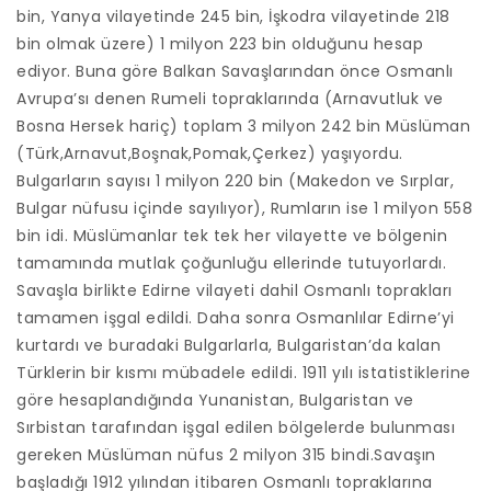
bin, Yanya vilayetinde 245 bin, İşkodra vilayetinde 218
bin olmak üzere) 1 milyon 223 bin olduğunu hesap
ediyor. Buna göre Balkan Savaşlarından önce Osmanlı
Avrupa’sı denen Rumeli topraklarında (Arnavutluk ve
Bosna Hersek hariç) toplam 3 milyon 242 bin Müslüman
(Türk,Arnavut,Boşnak,Pomak,Çerkez) yaşıyordu.
Bulgarların sayısı 1 milyon 220 bin (Makedon ve Sırplar,
Bulgar nüfusu içinde sayılıyor), Rumların ise 1 milyon 558
bin idi. Müslümanlar tek tek her vilayette ve bölgenin
tamamında mutlak çoğunluğu ellerinde tutuyorlardı.
Savaşla birlikte Edirne vilayeti dahil Osmanlı toprakları
tamamen işgal edildi. Daha sonra Osmanlılar Edirne’yi
kurtardı ve buradaki Bulgarlarla, Bulgaristan’da kalan
Türklerin bir kısmı mübadele edildi. 1911 yılı istatistiklerine
göre hesaplandığında Yunanistan, Bulgaristan ve
Sırbistan tarafından işgal edilen bölgelerde bulunması
gereken Müslüman nüfus 2 milyon 315 bindi.Savaşın
başladığı 1912 yılından itibaren Osmanlı topraklarına