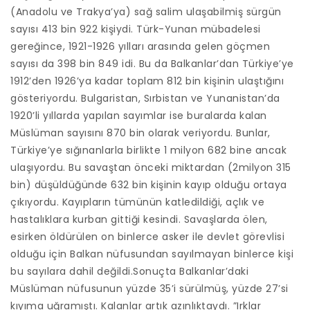
(Anadolu ve Trakya’ya) sağ salim ulaşabilmiş sürgün
sayısı 413 bin 922 kişiydi. Türk-Yunan mübadelesi
gereğince, 1921-1926 yılları arasında gelen göçmen
sayısı da 398 bin 849 idi. Bu da Balkanlar’dan Türkiye’ye
1912’den 1926’ya kadar toplam 812 bin kişinin ulaştığını
gösteriyordu. Bulgaristan, Sırbistan ve Yunanistan’da
1920’li yıllarda yapılan sayımlar ise buralarda kalan
Müslüman sayısını 870 bin olarak veriyordu. Bunlar,
Türkiye’ye sığınanlarla birlikte 1 milyon 682 bine ancak
ulaşıyordu. Bu savaştan önceki miktardan (2milyon 315
bin) düşüldüğünde 632 bin kişinin kayıp olduğu ortaya
çıkıyordu. Kayıpların tümünün katledildiği, açlık ve
hastalıklara kurban gittiği kesindi. Savaşlarda ölen,
esirken öldürülen on binlerce asker ile devlet görevlisi
olduğu için Balkan nüfusundan sayılmayan binlerce kişi
bu sayılara dahil değildi.Sonuçta Balkanlar’daki
Müslüman nüfusunun yüzde 35’i sürülmüş, yüzde 27’si
kıyıma uğramıştı. Kalanlar artık azınlıktaydı. ”Irklar