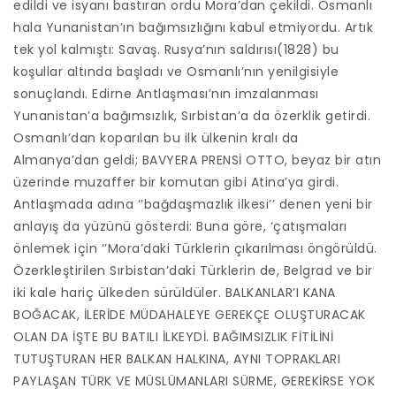
edildi ve isyanı bastıran ordu Mora’dan çekildi. Osmanlı
hala Yunanistan’ın bağımsızlığını kabul etmiyordu. Artık
tek yol kalmıştı: Savaş. Rusya’nın saldırısı(1828) bu
koşullar altında başladı ve Osmanlı’nın yenilgisiyle
sonuçlandı. Edirne Antlaşması’nın imzalanması
Yunanistan’a bağımsızlık, Sırbistan’a da özerklik getirdi.
Osmanlı’dan koparılan bu ilk ülkenin kralı da
Almanya’dan geldi; BAVYERA PRENSİ OTTO, beyaz bir atın
üzerinde muzaffer bir komutan gibi Atina’ya girdi.
Antlaşmada adına ‘’bağdaşmazlık ilkesi’’ denen yeni bir
anlayış da yüzünü gösterdi: Buna göre, ‘çatışmaları
önlemek için ‘’Mora’daki Türklerin çıkarılması öngörüldü.
Özerkleştirilen Sırbistan’daki Türklerin de, Belgrad ve bir
iki kale hariç ülkeden sürüldüler. BALKANLAR’I KANA
BOĞACAK, İLERİDE MÜDAHALEYE GEREKÇE OLUŞTURACAK
OLAN DA İŞTE BU BATILI İLKEYDİ. BAĞIMSIZLIK FİTİLİNİ
TUTUŞTURAN HER BALKAN HALKINA, AYNI TOPRAKLARI
PAYLAŞAN TÜRK VE MÜSLÜMANLARI SÜRME, GEREKİRSE YOK