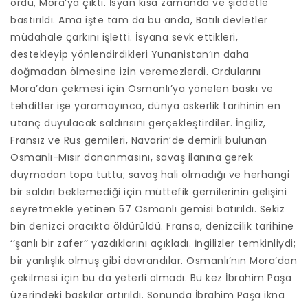
ordu, Mora’ya çıktı. İsyan kısa zamanda ve şiddetle
bastırıldı. Ama işte tam da bu anda, Batılı devletler
müdahale çarkını işletti. İsyana sevk ettikleri,
destekleyip yönlendirdikleri Yunanistan’ın daha
doğmadan ölmesine izin veremezlerdi. Ordularını
Mora’dan çekmesi için Osmanlı’ya yönelen baskı ve
tehditler işe yaramayınca, dünya askerlik tarihinin en
utanç duyulacak saldırısını gerçekleştirdiler. İngiliz,
Fransız ve Rus gemileri, Navarin’de demirli bulunan
Osmanlı-Mısır donanmasını, savaş ilanına gerek
duymadan topa tuttu; savaş hali olmadığı ve herhangi
bir saldırı beklemediği için müttefik gemilerinin gelişini
seyretmekle yetinen 57 Osmanlı gemisi batırıldı. Sekiz
bin denizci oracıkta öldürüldü. Fransa, denizcilik tarihine
‘’şanlı bir zafer’’ yazdıklarını açıkladı. İngilizler temkinliydi;
bir yanlışlık olmuş gibi davrandılar. Osmanlı’nın Mora’dan
çekilmesi için bu da yeterli olmadı. Bu kez İbrahim Paşa
üzerindeki baskılar artırıldı. Sonunda İbrahim Paşa ikna