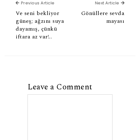
Previous Article
Next Ar
Previous Article
Next Article
Ve seni bekliyor
Gönüllere sevda
güneş; ağzını suya
mayası
dayamış, çünkü
iftara az var!..
Leave a Comment
Comment