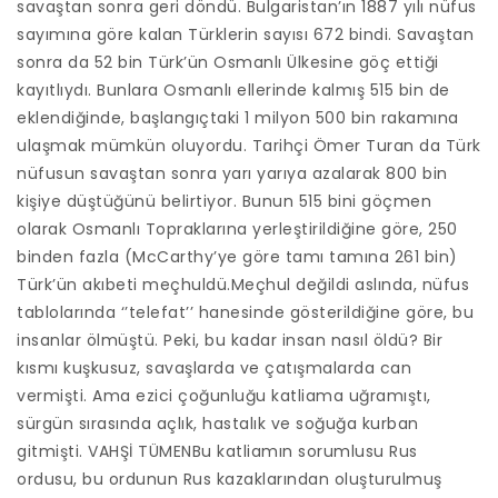
savaştan sonra geri döndü. Bulgaristan’ın 1887 yılı nüfus
sayımına göre kalan Türklerin sayısı 672 bindi. Savaştan
sonra da 52 bin Türk’ün Osmanlı Ülkesine göç ettiği
kayıtlıydı. Bunlara Osmanlı ellerinde kalmış 515 bin de
eklendiğinde, başlangıçtaki 1 milyon 500 bin rakamına
ulaşmak mümkün oluyordu. Tarihçi Ömer Turan da Türk
nüfusun savaştan sonra yarı yarıya azalarak 800 bin
kişiye düştüğünü belirtiyor. Bunun 515 bini göçmen
olarak Osmanlı Topraklarına yerleştirildiğine göre, 250
binden fazla (McCarthy’ye göre tamı tamına 261 bin)
Türk’ün akıbeti meçhuldü.Meçhul değildi aslında, nüfus
tablolarında ‘’telefat’’ hanesinde gösterildiğine göre, bu
insanlar ölmüştü. Peki, bu kadar insan nasıl öldü? Bir
kısmı kuşkusuz, savaşlarda ve çatışmalarda can
vermişti. Ama ezici çoğunluğu katliama uğramıştı,
sürgün sırasında açlık, hastalık ve soğuğa kurban
gitmişti. VAHŞİ TÜMENBu katliamın sorumlusu Rus
ordusu, bu ordunun Rus kazaklarından oluşturulmuş