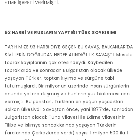
ETME İŞARETİ VERİLMİŞTİ.
93 HARBİ VE RUSLARIN YAPTIĞI TÜRK SOYKIRIMI
TARİHİMİZE 93 HARBİ DİYE GEÇEN BU SAVAŞ, BALKANLAR’DA
SİVİLLERİN DOĞRUDAN HEDEF ALINDIĞI İLK SAVAŞTI. Mesele
toprak kayıplarının çok ötesindeydi. Kaybedilen
topraklarda ve sonradan Bulgaristan olacak ülkede
yaşayan Türkler, toptan kıyıma ve sürgüne tabi
tutulmuşlardı. Bir milyonun üzerinde insan sürgünlerin
önünde yollara düşmüş ve bunların yüz binlercesi can
vermişti. Bulgaristan, Türklerin en yoğun yaşadıkları
Balkan ülkesiydi. Savaştan önce, yani 1877’de, sonradan
Bulgaristan olacak Tuna Vilayeti ile Edirne vilayetinin
Filibe ve İslimye sancaklarında yaşayan Türklerin
(aralarında Çerkezlerde vardı) sayısı 1 milyon 500 ila 1