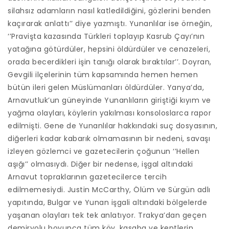
silahsız adamların nasıl katledildiğini, gözlerini benden
kaçırarak anlattı’’ diye yazmıştı. Yunanlılar ise örneğin,
‘’Pravişta kazasında Türkleri toplayıp Kasrub Çayı’nın
yatağına götürdüler, hepsini öldürdüler ve cenazeleri,
orada becerdikleri işin tanığı olarak bıraktılar’’. Doyran,
Gevgili ilçelerinin tüm kapsamında hemen hemen
bütün ileri gelen Müslümanları öldürdüler. Yanya’da,
Arnavutluk’un güneyinde Yunanlıların giriştiği kıyım ve
yağma olayları, köylerin yakılması konsoloslarca rapor
edilmişti. Gene de Yunanlılar hakkındaki suç dosyasının,
diğerleri kadar kabarık olmamasının bir nedeni, savaşı
izleyen gözlemci ve gazetecilerin çoğunun ‘’Hellen
aşığı’’ olmasıydı. Diğer bir nedense, işgal altındaki
Arnavut topraklarının gazetecilerce tercih
edilmemesiydi. Justin McCarthy, Ölüm ve Sürgün adlı
yapıtında, Bulgar ve Yunan işgali altındaki bölgelerde
yaşanan olayları tek tek anlatıyor. Trakya’dan geçen
demiryolu boyunca tüm köy, kasaba ve kentlerin