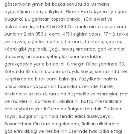
gösteriyor.Kıyımın bir başka boyutu da Osmanlı
uygarlığının izleriyle ilgiliydi. Ekrem Hakkı Ayverdi’ye göre
bugünkü Bulgaristan topraklarında, Türk evleri ve
dükkânları dışında, 3 bin 339 Osmanlı mimari eseri vardı.
Bunların 2 bin 356’sı cami, 415’i eğitim yapısı, 174’ü tekke
ve zaviye, diğerleri de han, hamam, hastane, çeşme,
köprü gibi yapılardı. Çoğu savaş sırasında, geri kalanlar
da savaştan sonra şehir planlarını bozdukları
gerekçesiyle yerle bir edildi. Örneğin Filibe şehrinde 33,
Sofya’da 82 cami bulunmaktaydı. Savaş sonrasında her
iki şehirde de birer cami kalmıştı. Yüzyıllardır hakim
unsur olarak yaşadıkları topraklar üzerinde Türkler,
birdenbire azınlık durumuna düşmekle kalmamışlar, mal
ve mülklerini, camilerini, okullarını, hatta mezarlıklarını
bile kaybetmişlerdi.Gene de Bulgaristan’daki Türklerin
sayısı, Bulgarlar için hala tehdit edici düzeydeydi.
Bosna-Hersek’in bazı bölgelerinde, Balkan ülkelerinin
gözlerini diktiği ve her birinin üzerinde hak iddia ettiği