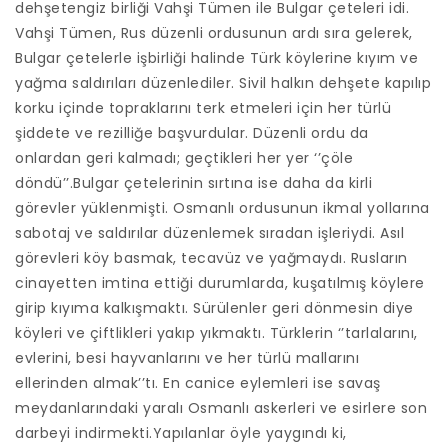
dehşetengiz birliği Vahşi Tümen ile Bulgar çeteleri idi.
Vahşi Tümen, Rus düzenli ordusunun ardı sıra gelerek,
Bulgar çetelerle işbirliği halinde Türk köylerine kıyım ve
yağma saldırıları düzenlediler. Sivil halkın dehşete kapılıp
korku içinde topraklarını terk etmeleri için her türlü
şiddete ve rezilliğe başvurdular. Düzenli ordu da
onlardan geri kalmadı; geçtikleri her yer ‘’çöle
döndü’’.Bulgar çetelerinin sırtına ise daha da kirli
görevler yüklenmişti. Osmanlı ordusunun ikmal yollarına
sabotaj ve saldırılar düzenlemek sıradan işleriydi. Asıl
görevleri köy basmak, tecavüz ve yağmaydı. Rusların
cinayetten imtina ettiği durumlarda, kuşatılmış köylere
girip kıyıma kalkışmaktı. Sürülenler geri dönmesin diye
köyleri ve çiftlikleri yakıp yıkmaktı. Türklerin ‘’tarlalarını,
evlerini, besi hayvanlarını ve her türlü mallarını
ellerinden almak’’tı. En canice eylemleri ise savaş
meydanlarındaki yaralı Osmanlı askerleri ve esirlere son
darbeyi indirmekti.Yapılanlar öyle yaygındı ki,