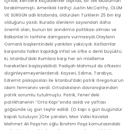
içinde, kentlere kaçabilenler dışında, bir tek Müslüman
bırakılmamıştı. Amerikalı tarihçi Justin McCarthy, ÖLÜM
VE SÜRGÜN adlı kitabında, öldürülen Türklerin 25 bin kişi
olduğunu yazdı. Burada ölenlerin sayısından daha
önemli olan, bunun bir arındırma politikası olması ve
Balkanlar’ın tarihine damgasını vurmasıydı.Olayların
Osmanlı başkentindeki yankıları yakıcıydı. Katliamlar
karşısında halkın kapıldığı infial ve öfke o denli büyüktü
ki, İstanbul’daki Rumlara karşı her an misilleme
hareketleri başlayabilirdi. Padişah Mahmud da öfkesini
dizginleyemeyenlerdendi. Kayseri, Edirne, Tarabya,
Edremit piskoposları ile İstanbul’daki patrik Gregorius’un
idam fermanını verdi. Ortodoksların davranışlarından
patrik sorumlu tutulmuştu. Patrik, Fener’deki
patrikhanenin ‘’Orta Kapı’’sında asıldı ve yaftası
göğsünde üç gün teşhir edildi. (O kapı o gün bugündür
kapalı tutuluyor.)Öte yandan, Mısır Valisi Kavalalı
Mehmet Ali Paşa’nın oğlu İbrahim Paşa komutasındaki