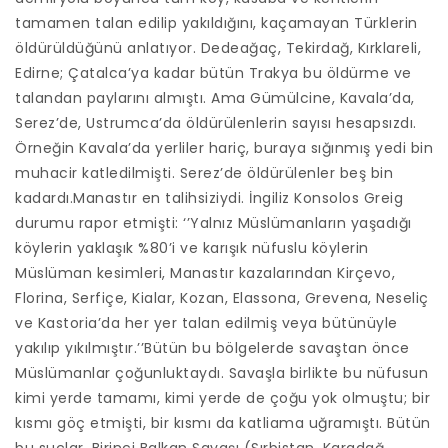
tamamen talan edilip yakıldığını, kaçamayan Türklerin
öldürüldüğünü anlatıyor. Dedeağaç, Tekirdağ, Kırklareli,
Edirne; Çatalca’ya kadar bütün Trakya bu öldürme ve
talandan paylarını almıştı. Ama Gümülcine, Kavala’da,
Serez’de, Ustrumca’da öldürülenlerin sayısı hesapsızdı.
Örneğin Kavala’da yerliler hariç, buraya sığınmış yedi bin
muhacir katledilmişti. Serez’de öldürülenler beş bin
kadardı.Manastır en talihsiziydi. İngiliz Konsolos Greig
durumu rapor etmişti: ‘’Yalnız Müslümanların yaşadığı
köylerin yaklaşık %80’i ve karışık nüfuslu köylerin
Müslüman kesimleri, Manastır kazalarından Kirçevo,
Florina, Serfiçe, Kialar, Kozan, Elassona, Grevena, Neseliç
ve Kastoria’da her yer talan edilmiş veya bütünüyle
yakılıp yıkılmıştır.’’Bütün bu bölgelerde savaştan önce
Müslümanlar çoğunluktaydı. Savaşla birlikte bu nüfusun
kimi yerde tamamı, kimi yerde de çoğu yok olmuştu; bir
kısmı göç etmişti, bir kısmı da katliama uğramıştı. Bütün
bu suçlar, Birinci Balkan Savaşı (Sırbistan, Karadağ,