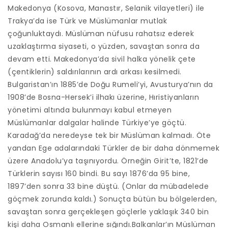
Makedonya (Kosova, Manastır, Selanik vilayetleri) ile
Trakya’da ise Türk ve Müslümanlar mutlak
çoğunluktaydı. Müslüman nüfusu rahatsız ederek
uzaklaştırma siyaseti, o yüzden, savaştan sonra da
devam etti. Makedonya’da sivil halka yönelik çete
(çentiklerin) saldırılarının ardı arkası kesilmedi.
Bulgaristan’ın 1885’de Doğu Rumeli’yi, Avusturya’nın da
1908’de Bosna-Hersek’i ilhakı üzerine, Hıristiyanların
yönetimi altında bulunmayı kabul etmeyen
Müslümanlar dalgalar halinde Türkiye’ye göçtü.
Karadağ’da neredeyse tek bir Müslüman kalmadı. Öte
yandan Ege adalarındaki Türkler de bir daha dönmemek
üzere Anadolu’ya taşınıyordu. Örneğin Girit’te, 1821’de
Türklerin sayısı 160 bindi. Bu sayı 1876’da 95 bine,
1897’den sonra 33 bine düştü. (Onlar da mübadelede
göçmek zorunda kaldı.) Sonuçta bütün bu bölgelerden,
savaştan sonra gerçekleşen göçlerle yaklaşık 340 bin
kişi daha Osmanlı ellerine sığındı.Balkanlar’ın Müslüman