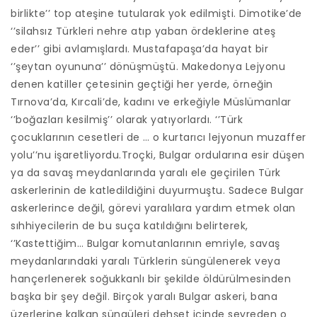
birlikte’’ top ateşine tutularak yok edilmişti. Dimotike’de
‘’silahsız Türkleri nehre atıp yaban ördeklerine ateş
eder’’ gibi avlamışlardı. Mustafapaşa’da hayat bir
‘’şeytan oyununa’’ dönüşmüştü. Makedonya Lejyonu
denen katiller çetesinin geçtiği her yerde, örneğin
Tırnova’da, Kırcali’de, kadını ve erkeğiyle Müslümanlar
‘’boğazları kesilmiş’’ olarak yatıyorlardı. ‘’Türk
çocuklarının cesetleri de … o kurtarıcı lejyonun muzaffer
yolu’’nu işaretliyordu.Troçki, Bulgar ordularına esir düşen
ya da savaş meydanlarında yaralı ele geçirilen Türk
askerlerinin de katledildiğini duyurmuştu. Sadece Bulgar
askerlerince değil, görevi yaralılara yardım etmek olan
sıhhiyecilerin de bu suça katıldığını belirterek,
‘’Kastettiğim… Bulgar komutanlarının emriyle, savaş
meydanlarındaki yaralı Türklerin süngülenerek veya
hançerlenerek soğukkanlı bir şekilde öldürülmesinden
başka bir şey değil. Birçok yaralı Bulgar askeri, bana
üzerlerine kalkan süngüleri dehşet içinde seyreden o