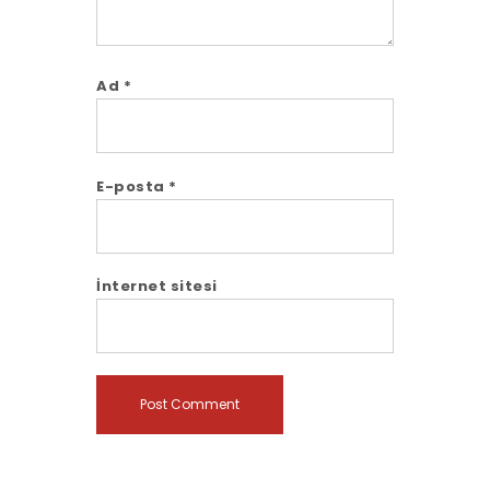
Ad
*
E-posta
*
İnternet sitesi