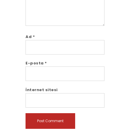
Ad
*
E-posta
*
İnternet sitesi