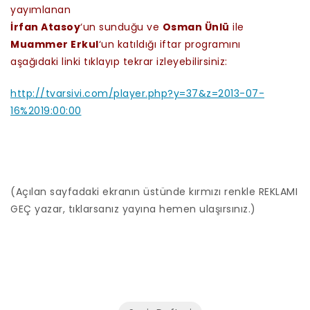
yayımlanan
İrfan Atasoy
‘un sunduğu ve
Osman Ünlü
ile
Muammer Erkul
‘un katıldığı iftar programını
aşağıdaki linki tıklayıp tekrar izleyebilirsiniz:
http://tvarsivi.com/player.php?y=37&z=2013-07-
16%2019:00:00
(Açılan sayfadaki ekranın üstünde kırmızı renkle REKLAMI
GEÇ yazar, tıklarsanız yayına hemen ulaşırsınız.)