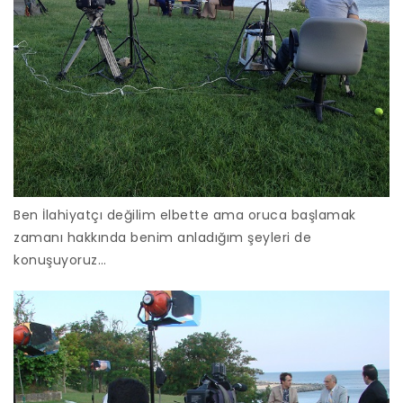
Ben İlahiyatçı değilim elbette ama oruca başlamak
zamanı hakkında benim anladığım şeyleri de
konuşuyoruz…