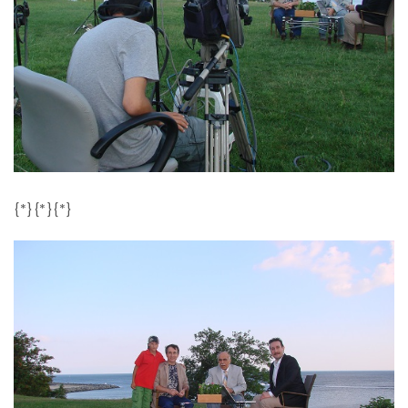
{*}{*}{*}