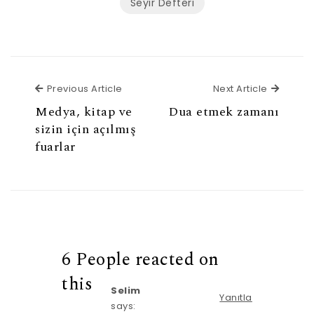
Seyir Defteri
Previous Article
Next Ar
Previous Article
Next Article
Medya, kitap ve
Dua etmek zamanı
sizin için açılmış
fuarlar
6 People reacted on
this
Selim
Yanıtla
says: