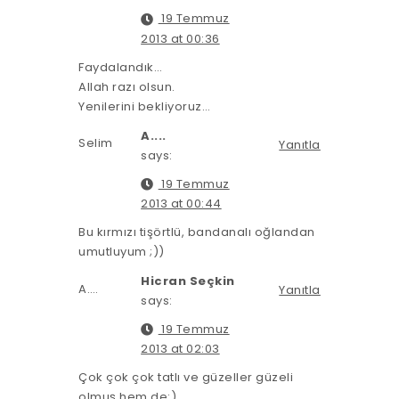
19 Temmuz
2013 at 00:36
Faydalandık…
Allah razı olsun.
Yenilerini bekliyoruz…
A....
Selim
Yanıtla
says:
19 Temmuz
2013 at 00:44
Bu kırmızı tişörtlü, bandanalı oğlandan
umutluyum ;))
Hicran Seçkin
A….
Yanıtla
says:
19 Temmuz
2013 at 02:03
Çok çok çok tatlı ve güzeller güzeli
olmuş hem de:)