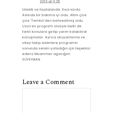
2013 at 11:25
İzledik ve faydalandık. Kısa sürdü.
Aslında bir bakıma iyi oldu. Altını çize
çize ‘Temkin’den bahsedilmiş oldu.
Uzun bir program olsaydı belki de
farklı konulara girilip yarım kalabilirdi
konuşmalar. Ayrıca okuyanlarına ve
siteyi takip edenlere programın
sonunda selam yolladığın için teşekkür
ederiz Muammer agacığım.
SÜYEYMAN
Leave a Comment
Comment