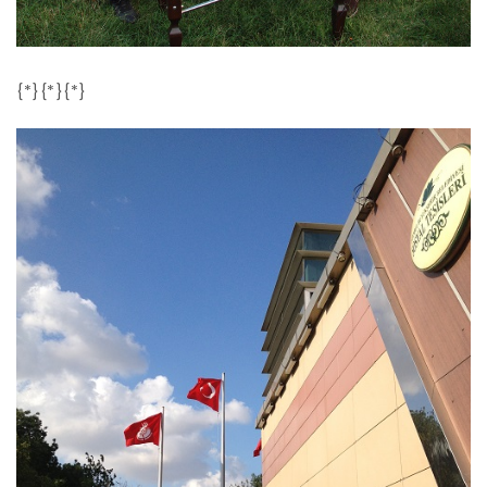
{*}{*}{*}