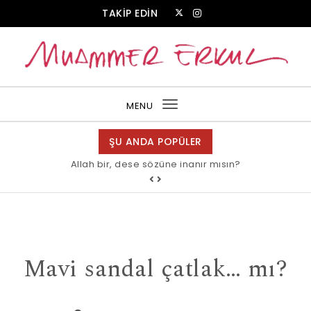
Skip to content
TAKİP EDİN
Muammer Erkul Web Sitesi
MENU
Toggle
navigation
ŞU ANDA POPÜLER
Allah bir, dese sözüne inanır mısın?
Mavi sandal çatlak… mı?