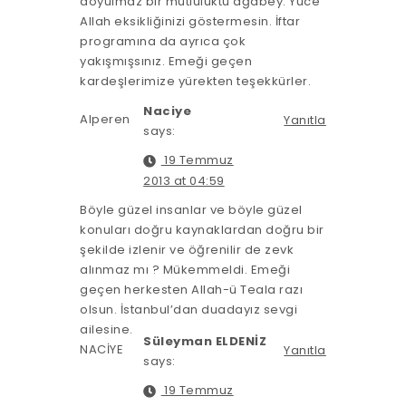
doyulmaz bir mutluluktu ağabey. Yüce
Allah eksikliğinizi göstermesin. İftar
programına da ayrıca çok
yakışmışsınız. Emeği geçen
kardeşlerimize yürekten teşekkürler.
Naciye
Alperen
Yanıtla
says:
19 Temmuz
2013 at 04:59
Böyle güzel insanlar ve böyle güzel
konuları doğru kaynaklardan doğru bir
şekilde izlenir ve öğrenilir de zevk
alınmaz mı ? Mükemmeldi. Emeği
geçen herkesten Allah-ü Teala razı
olsun. İstanbul’dan duadayız sevgi
ailesine.
Süleyman ELDENİZ
NACİYE
Yanıtla
says:
19 Temmuz