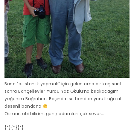
Bana "asistanlık yapmak" için gelen ama bir kaç saat
sonra Bahçelievler Yurdu Yaz Okulu’na bırakacağım
yeğenim Buğrahan. Başında ise benden yürüttüğü at
desenli bandana
Osman abi bilirim, genç adamları çok sever…
{*}{*}{*}