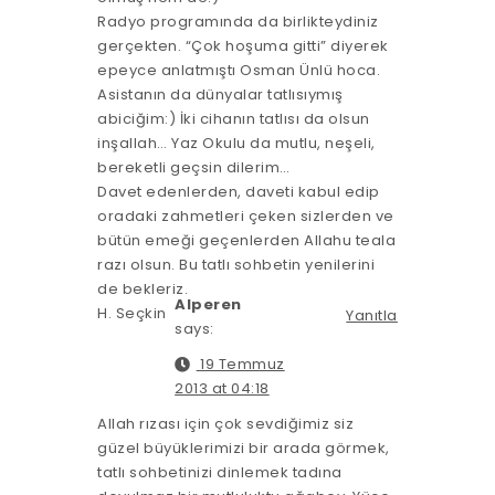
Radyo programında da birlikteydiniz
gerçekten. “Çok hoşuma gitti” diyerek
epeyce anlatmıştı Osman Ünlü hoca.
Asistanın da dünyalar tatlısıymış
abiciğim:) İki cihanın tatlısı da olsun
inşallah… Yaz Okulu da mutlu, neşeli,
bereketli geçsin dilerim…
Davet edenlerden, daveti kabul edip
oradaki zahmetleri çeken sizlerden ve
bütün emeği geçenlerden Allahu teala
razı olsun. Bu tatlı sohbetin yenilerini
de bekleriz.
Alperen
H. Seçkin
Yanıtla
says:
19 Temmuz
2013 at 04:18
Allah rızası için çok sevdiğimiz siz
güzel büyüklerimizi bir arada görmek,
tatlı sohbetinizi dinlemek tadına