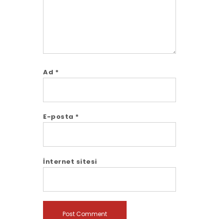
Ad
*
E-posta
*
İnternet sitesi