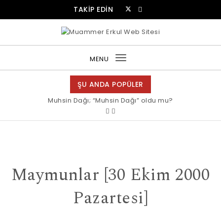
Skip to content
TAKİP EDİN
Muammer Erkul Web Sitesi
MENU
Toggle
navigation
ŞU ANDA POPÜLER
Muhsin Dağı; “Muhsin Dağı” oldu mu?
Maymunlar [30 Ekim 2000
Pazartesi]