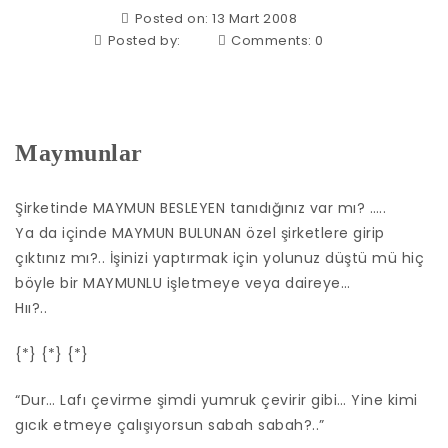
Posted on: 13 Mart 2008
Posted by:
Comments:
0
Maymunlar
Şirketinde MAYMUN BESLEYEN tanıdığınız var mı? …..
Ya da içinde MAYMUN BULUNAN özel şirketlere girip
çıktınız mı?.. İşinizi yaptırmak için yolunuz düştü mü hiç
böyle bir MAYMUNLU işletmeye veya daireye…
Hıı?..
{*} {*} {*}
“Dur… Lafı çevirme şimdi yumruk çevirir gibi… Yine kimi
gıcık etmeye çalışıyorsun sabah sabah?..”