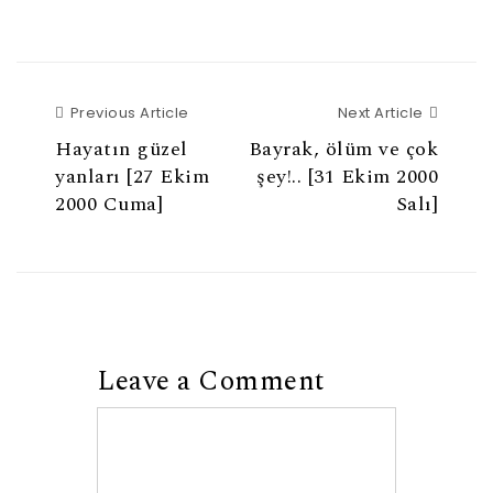
Previous Article
Next Ar
Previous Article
Next Article
Hayatın güzel
Bayrak, ölüm ve çok
yanları [27 Ekim
şey!.. [31 Ekim 2000
2000 Cuma]
Salı]
Leave a Comment
Comment