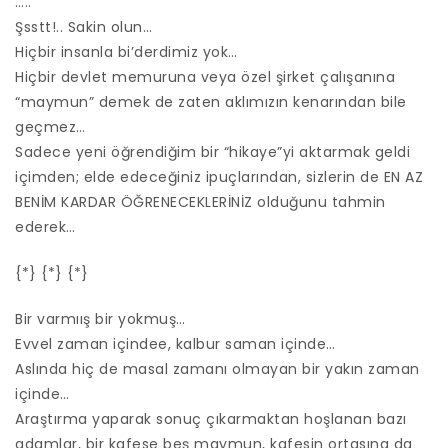
…..
Şsstt!.. Sakin olun…
Hiçbir insanla bi’derdimiz yok…
Hiçbir devlet memuruna veya özel şirket çalışanına
“maymun” demek de zaten aklımızın kenarından bile
geçmez…
Sadece yeni öğrendiğim bir “hikaye”yi aktarmak geldi
içimden; elde edeceğiniz ipuçlarından, sizlerin de EN AZ
BENİM KARDAR ÖĞRENECEKLERİNİZ olduğunu tahmin
ederek…
{*} {*} {*}
Bir varmıış bir yokmuş…
Evvel zaman içindee, kalbur saman içinde…
Aslında hiç de masal zamanı olmayan bir yakın zaman
içinde…
Araştırma yaparak sonuç çıkarmaktan hoşlanan bazı
adamlar, bir kafese beş maymun, kafesin ortasına da