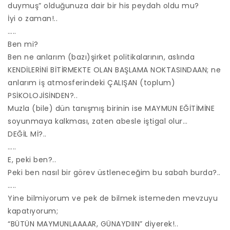
duymuş” olduğunuza dair bir his peydah oldu mu?
İyi o zaman!..
…..
Ben mi?
Ben ne anlarım (bazı)şirket politikalarının, aslında
KENDİLERİNİ BİTİRMEKTE OLAN BAŞLAMA NOKTASINDAAN; ne
anlarım iş atmosferindeki ÇALIŞAN (toplum)
PSİKOLOJİSİNDEN?..
Muzla (bile) dün tanışmış birinin ise MAYMUN EĞİTİMİNE
soyunmaya kalkması, zaten abesle iştigal olur…
DEĞİL Mİ?..
…..
E, peki ben?..
Peki ben nasıl bir görev üstleneceğim bu sabah burda?..
…..
Yine bilmiyorum ve pek de bilmek istemeden mevzuyu
kapatıyorum;
“BÜTÜN MAYMUNLAAAAR, GÜNAYDIIN” diyerek!..