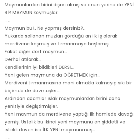
Maymunlardan birini dışarı almış ve onun yerine de YENİ
BİR MAYMUN koymuşlar.
…..
Maymun bu!.. Ne yapmış dersiniz?..
Yukarda sallanan muzları gördüğü an ilk iş olarak
merdivene koşmuş ve tırmanmaya başlamış…
Fakat diğer dört maymun…
Derhal atılarak…
Kendilerinin iyi bildikleri DERSİ…
Yeni gelen maymuna da ÖĞRETMEK için…
Merdiveni tırmanmasına mani olmakla kalmayıp sıkı bir
biçimde de dövmüşler…
Ardından adamlar ıslak maymunlardan birini daha
yenisiyle değiştirmişler.
Yeni maymun da merdivene yaptığı ilk hamlede dayağı
yemiş. Üstelik bu ikinci yeni maymunu en şiddetli ve
istekli döven ise İLK YENİ maymunmuş…
…..