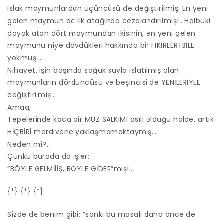
Islak maymunlardan üçüncüsü de değiştirilmiş. En yeni
gelen maymun da ilk atağında cezalandırılmış!.. Halbuki
dayak atan dört maymundan ikisinin, en yeni gelen
maymunu niye dövdükleri hakkında bir FİKİRLERİ BİLE
yokmuş!..
Nihayet, işin başında soğuk suyla ıslatılmış olan
maymunların dördüncüsü ve beşincisi de YENİLERİYLE
değiştirilmiş…
Amaa;
Tepelerinde koca bir MUZ SALKIMI asılı olduğu halde, artık
HİÇBİRİ merdivene yaklaşmamaktaymış…
Neden mi?..
Çünkü burada da işler;
“BÖYLE GELMİİİŞ, BÖYLE GİDER”miş!..
{*} {*} {*}
Sizde de benim gibi; “sanki bu masalı daha önce de