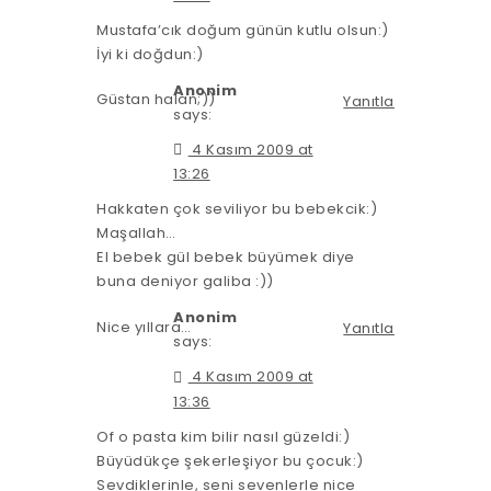
Mustafa’cık doğum günün kutlu olsun:)
İyi ki doğdun:)
Anonim
Güstan halan;))
Yanıtla
says:
4 Kasım 2009 at
13:26
Hakkaten çok seviliyor bu bebekcik:)
Maşallah…
El bebek gül bebek büyümek diye
buna deniyor galiba :))
Anonim
Nice yıllara…
Yanıtla
says:
4 Kasım 2009 at
13:36
Of o pasta kim bilir nasıl güzeldi:)
Büyüdükçe şekerleşiyor bu çocuk:)
Sevdiklerinle, seni sevenlerle nice