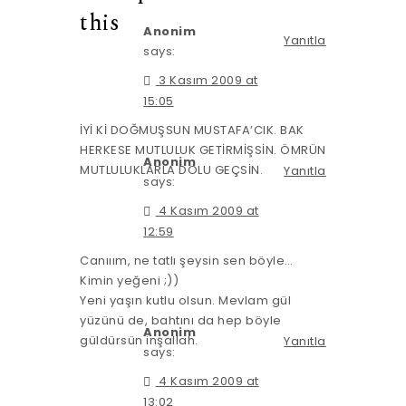
this
Anonim
Yanıtla
says:
3 Kasım 2009 at
15:05
İYİ Kİ DOĞMUŞSUN MUSTAFA’CIK. BAK
HERKESE MUTLULUK GETİRMİŞSİN. ÖMRÜN
Anonim
MUTLULUKLARLA DOLU GEÇSİN.
Yanıtla
says:
4 Kasım 2009 at
12:59
Canııım, ne tatlı şeysin sen böyle…
Kimin yeğeni ;))
Yeni yaşın kutlu olsun. Mevlam gül
yüzünü de, bahtını da hep böyle
Anonim
güldürsün inşallah.
Yanıtla
says:
4 Kasım 2009 at
13:02