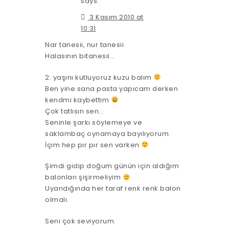
says:
3 Kasım 2010 at
10:31
Nar tanesii, nur tanesii
Halasının bitanesii…
2. yaşını kutluyoruz kuzu balım
Ben yine sana pasta yapıcam derken
kendmi kaybettim
Çok tatlısın sen…
Seninle şarkı söylemeye ve
saklambaç oynamaya bayılıyorum.
İçim hep pır pır sen varken
Şimdi gidip doğum günün için aldığım
balonları şişirmeliyim
Uyandığında her taraf renk renk balon
olmalı.
Seni çok seviyorum.