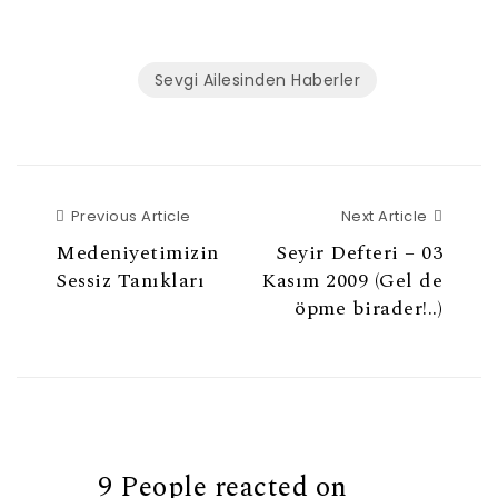
Sevgi Ailesinden Haberler
Previous Article
Next Ar
Previous Article
Next Article
Medeniyetimizin
Seyir Defteri – 03
Sessiz Tanıkları
Kasım 2009 (Gel de
öpme birader!..)
9 People reacted on