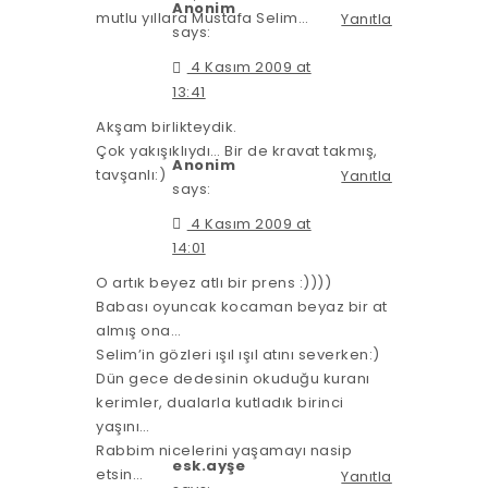
Anonim
mutlu yıllara Mustafa Selim…
Yanıtla
says:
4 Kasım 2009 at
13:41
Akşam birlikteydik.
Çok yakışıklıydı… Bir de kravat takmış,
Anonim
tavşanlı:)
Yanıtla
says:
4 Kasım 2009 at
14:01
O artık beyez atlı bir prens :))))
Babası oyuncak kocaman beyaz bir at
almış ona…
Selim’in gözleri ışıl ışıl atını severken:)
Dün gece dedesinin okuduğu kuranı
kerimler, dualarla kutladık birinci
yaşını…
Rabbim nicelerini yaşamayı nasip
esk.ayşe
etsin…
Yanıtla