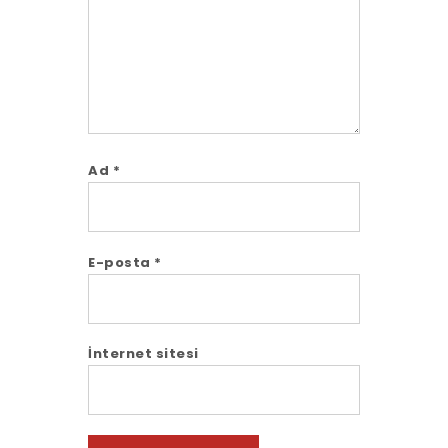
Ad
*
E-posta
*
İnternet sitesi