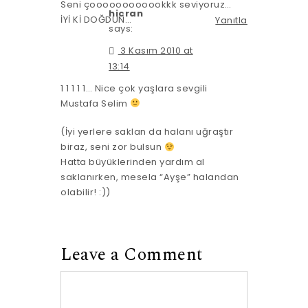
Seni çoooooooooookkk seviyoruz…
hicran
İYİ Kİ DOĞDUN…
Yanıtla
says:
3 Kasım 2010 at
13:14
1 1 1 1 1… Nice çok yaşlara sevgili
Mustafa Selim
(İyi yerlere saklan da halanı uğraştır
biraz, seni zor bulsun
Hatta büyüklerinden yardım al
saklanırken, mesela “Ayşe” halandan
olabilir! :))
Leave a Comment
Comment