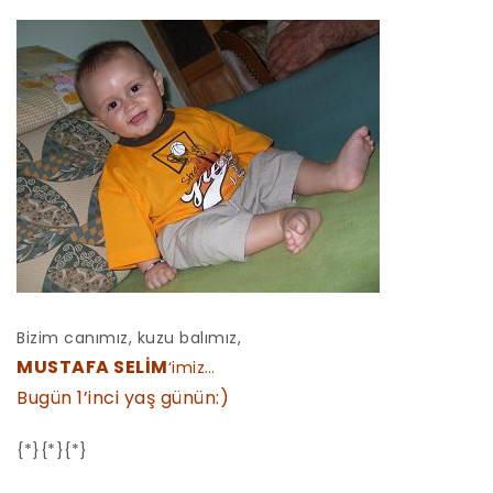
Bizim canımız, kuzu balımız,
MUSTAFA SELİM
‘imiz…
Bugün 1’inci yaş günün:)
{*}{*}{*}