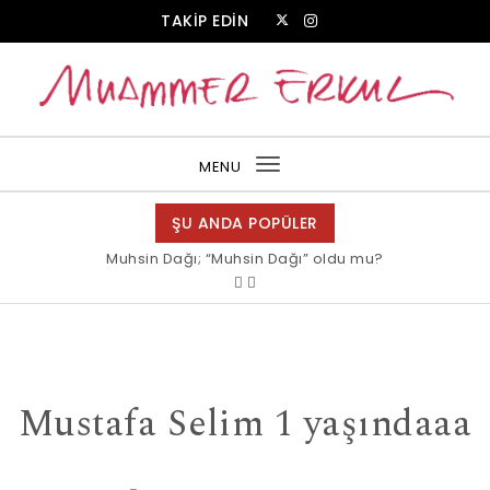
Skip to content
TAKİP EDİN
Muammer Erkul Web Sitesi
MENU
Toggle
navigation
ŞU ANDA POPÜLER
Muhsin Dağı; “Muhsin Dağı” oldu mu?
Allah bir, dese sözüne inanır mısın?
Mustafa Selim 1 yaşındaaa