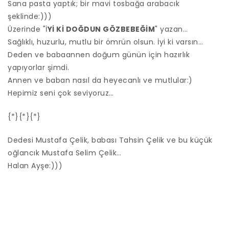
Sana pasta yaptık; bir mavi tosbağa arabacık
şeklinde:)))
Üzerinde "İ
Yİ Kİ DOĞDUN GÖZBEBEĞİM
" yazan…
Sağlıklı, huzurlu, mutlu bir ömrün olsun. İyi ki varsın…
Deden ve babaannen doğum günün için hazırlık
yapıyorlar şimdi.
Annen ve baban nasıl da heyecanlı ve mutlular:)
Hepimiz seni çok seviyoruz…
{*}{*}{*}
Dedesi Mustafa Çelik, babası Tahsin Çelik ve bu küçük
oğlancık Mustafa Selim Çelik…
Halan Ayşe:)))