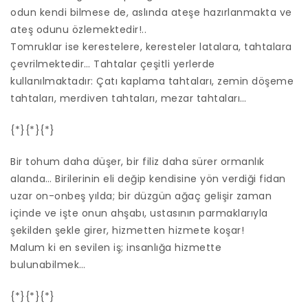
odun kendi bilmese de, aslında ateşe hazırlanmakta ve
ateş odunu özlemektedir!..
Tomruklar ise kerestelere, keresteler latalara, tahtalara
çevrilmektedir… Tahtalar çeşitli yerlerde
kullanılmaktadır: Çatı kaplama tahtaları, zemin döşeme
tahtaları, merdiven tahtaları, mezar tahtaları…
{*}{*}{*}
Bir tohum daha düşer, bir filiz daha sürer ormanlık
alanda… Birilerinin eli değip kendisine yön verdiği fidan
uzar on-onbeş yılda; bir düzgün ağaç gelişir zaman
içinde ve işte onun ahşabı, ustasının parmaklarıyla
şekilden şekle girer, hizmetten hizmete koşar!
Malum ki en sevilen iş; insanlığa hizmette
bulunabilmek…
{*}{*}{*}