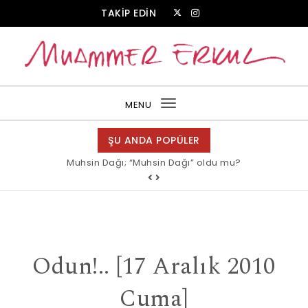
Skip to content
TAKİP EDİN
Muammer Erkul Web Sitesi
MENU
Toggle
navigation
ŞU ANDA POPÜLER
Muhsin Dağı; “Muhsin Dağı” oldu mu?
Odun!.. [17 Aralık 2010
Cuma]