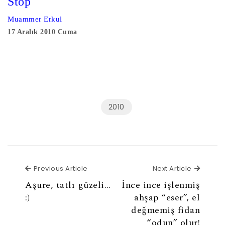
Stop
Muammer Erkul
17 Aralık 2010 Cuma
2010
Previous Article
Next Ar
Previous Article
Next Article
Aşure, tatlı güzeli…
İnce ince işlenmiş
:)
ahşap “eser”, el
değmemiş fidan
“odun” olur!