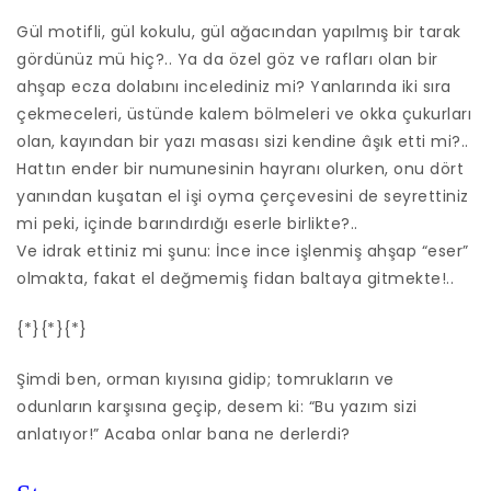
Gül motifli, gül kokulu, gül ağacından yapılmış bir tarak
gördünüz mü hiç?.. Ya da özel göz ve rafları olan bir
ahşap ecza dolabını incelediniz mi? Yanlarında iki sıra
çekmeceleri, üstünde kalem bölmeleri ve okka çukurları
olan, kayından bir yazı masası sizi kendine âşık etti mi?..
Hattın ender bir numunesinin hayranı olurken, onu dört
yanından kuşatan el işi oyma çerçevesini de seyrettiniz
mi peki, içinde barındırdığı eserle birlikte?..
Ve idrak ettiniz mi şunu: İnce ince işlenmiş ahşap “eser”
olmakta, fakat el değmemiş fidan baltaya gitmekte!..
{*}{*}{*}
Şimdi ben, orman kıyısına gidip; tomrukların ve
odunların karşısına geçip, desem ki: “Bu yazım sizi
anlatıyor!” Acaba onlar bana ne derlerdi?