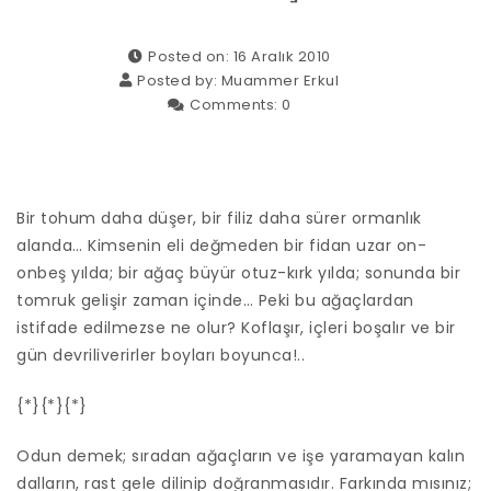
Posted on: 16 Aralık 2010
Posted by:
Muammer Erkul
Comments:
0
Bir tohum daha düşer, bir filiz daha sürer ormanlık
alanda… Kimsenin eli değmeden bir fidan uzar on-
onbeş yılda; bir ağaç büyür otuz-kırk yılda; sonunda bir
tomruk gelişir zaman içinde… Peki bu ağaçlardan
istifade edilmezse ne olur? Koflaşır, içleri boşalır ve bir
gün devriliverirler boyları boyunca!..
{*}{*}{*}
Odun demek; sıradan ağaçların ve işe yaramayan kalın
dalların, rast gele dilinip doğranmasıdır. Farkında mısınız;