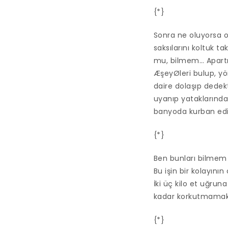
{*}
Sonra ne oluyorsa 
saksılarını koltuk t
mu, bilmem… Apartma
ÆşeyØleri bulup, yö
daire dolaşıp dede
uyanıp yataklarınd
banyoda kurban edil
{*}
Ben bunları bilmem 
Bu işin bir kolayının
İki üç kilo et uğrun
kadar korkutmamak g
{*}