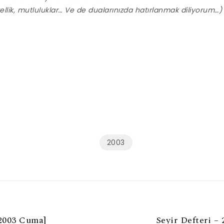
üzellik, mutluluklar… Ve de dualarınızda hatırlanmak diliyorum…)
2003
 2003 Cuma]
Seyir Defteri – 