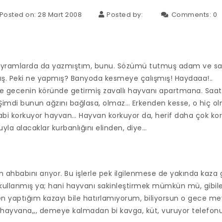
Posted on: 28 Mart 2008
Posted by:
Comments:
0
ayramlarda da yazmıştım, bunu. Sözümü tutmuş adam ve sa
. Peki ne yapmış? Banyoda kesmeye çalışmış! Haydaaa!..
 gecenin köründe getirmiş zavallı hayvanı apartmana. Saat 0
Şimdi bunun ağzını bağlasa, olmaz… Erkenden kesse, o hiç o
tabi korkuyor hayvan… Hayvan korkuyor da, herif daha çok kork
uyla alacaklar kurbanlığını elinden, diye…
n ahbabını arıyor. Bu işlerle pek ilgilenmese de yakında kaza 
ar kullanmış ya; hani hayvanı sakinleştirmek mümkün mü, gibile
en yaptığım kazayı bile hatırlamıyorum, biliyorsun o gece 
 hayvana,,, demeye kalmadan bi kavga, küt, vuruyor telefon