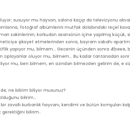
oluyor; susuyor mu hayvan, salona kaçıp da televizyonu akv
akımlarına, fotoğraf albümlerini mutfak dolabındaki reçel kava
n sakinlerinin, korkudan asansörün içine yapılmış küçük, s
neticiye şikayet etmelerinden sonra, bayram sabahı apartma
ktiflik yapıyor mu, bilmem… Gecenin üçünden sonra Æbeee, b
an zıplayanlar oluyor mu, bilmem… Bu kadar tantanadan son
iyor mu, ben bilmem, en azından bilmezden gelirim de, e siz
de, ne bilirim biliyor musunuz?
 olduğunu bilirim…
a bir zavallı kurbanlık hayvanı, kendimi ve bütün komşuları kal
erektiğini bilirim..