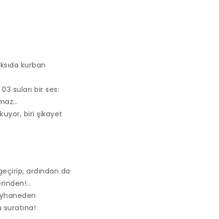
ksıda kurban
3 suları bir ses:
lmaz…
uyor, biri şikayet
geçirip, ardından da
rinden!..
meyhaneden
u suratına!