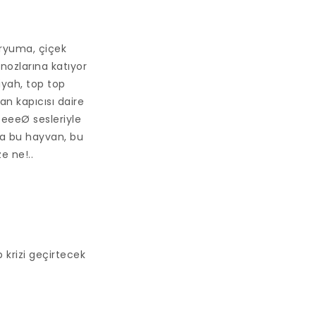
aryuma, çiçek
nozlarına katıyor
iyah, top top
n kapıcısı daire
eeeØ sesleriyle
ra bu hayvan, bu
e ne!..
p krizi geçirtecek