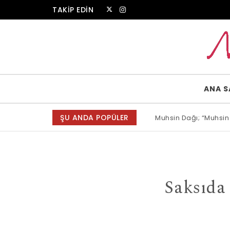
Skip to content
TAKİP EDİN
Muammer Erkul Web Sitesi
ANA S
ŞU ANDA POPÜLER
Muhsin Dağı; “Muhsin
Allah bir, dese sözün
Saksıda 