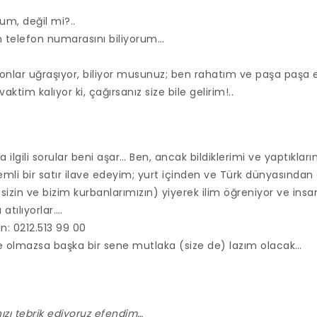
um, değil mi?..
nın telefon numarasını biliyorum…
 onlar uğraşıyor, biliyor musunuz; ben rahatım ve paşa paşa
ktim kalıyor ki, çağırsanız size bile gelirim!..
a ilgili sorular beni aşar… Ben, ancak bildiklerimi ve yaptıkları
emli bir satır ilave edeyim; yurt içinden ve Türk dünyasından
sizin ve bizim kurbanlarımızın) yiyerek ilim öğreniyor ve insanl
atılıyorlar….
n: 0212.513 99 00
ne olmazsa başka bir sene mutlaka (size de) lazım olacak…
zı tebrik ediyoruz efendim…