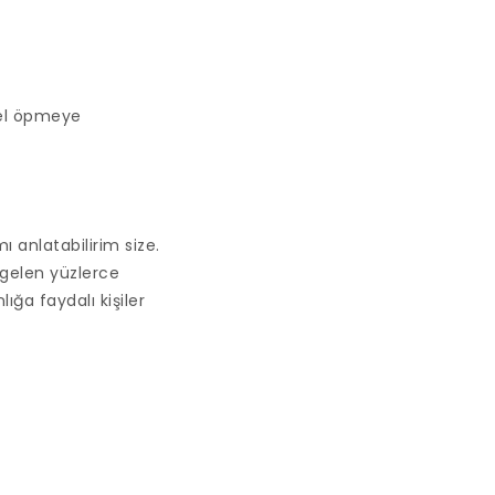
 el öpmeye
mı anlatabilirim size.
 gelen yüzlerce
ığa faydalı kişiler