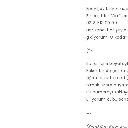
Epey şey biliyormuş
Bir de; İhlas Vakfı’
0212. 513 99 00
Her sene, her şeyle
gidiyorum. O kadar va
{*}
Bu işin dini boyutuyl
Fakat bir de çok ön
öğrenci kurban eti (
olmak üzere hayata 
Bu numarayı saklayı
Biliyorum ki, bu se
…..
(Şimdiden Bayramını