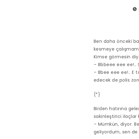
Ben daha önceki b
kesmeye çalışmamış
Kimse görmesin diye
– Bbbeee eee ee!.. 
– Bbee eee ee!.. E 
edecek de polis zor
{*}
Birden hatırına gele
sakinleştirici ilaçl
– Mümkün, diyor. B
geliyordum, sen de