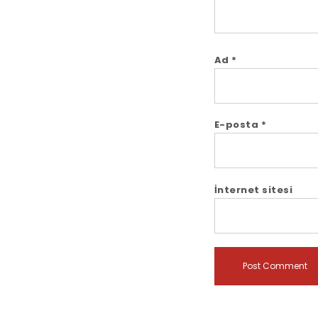
Ad
*
E-posta
*
İnternet sitesi