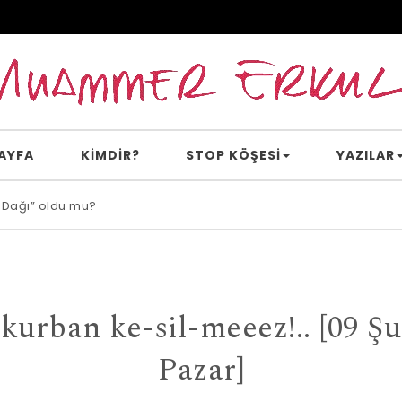
AYFA
KİMDİR?
STOP KÖŞESI
YAZILAR
 Dağı” oldu mu?
e inanır mısın?
kurban ke-sil-meeez!.. [09 Ş
Pazar]