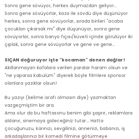
Sonra gene sövüyor, herkes duymazdan geliyor…
Sonra gene sövüyorlar, kaza ile sövdü diye düşünüyor
herkes, sonra gene sövüyorlar, sırada birileri "acaba
çocukları çıkarsak mı" diye düşünüyor, sonra gene
sövüyorlar, sonra banyo fıçısı/küveti içinde görülüyor iki
çıplak, sonra gene sövüyorlar ve gene ve gene…
SIÇAN doğuruyor işte "kocaman" denen dağlar!
Akıllanmayan kafalara verilen paralar haram olsun ve
"ne yaparsa kabulüm" diyerek böyle filmlere sponsor
olanlara yazıklar olsun!
Bu yazıyı (kelime israfı olmasın diye) yazmaktan
vazgeçmiştim bir ara.
Ama olur da bu haftasonu benim gibi şaşırır, reklamlara
aldanır, sinemaya gideceğiniz tutar… Hatta
çocuğunuzu, karınızı, sevgilinizi, annenizi, babanızı, iş
arkadaşlarınızı bir komedi filmine götürmeye