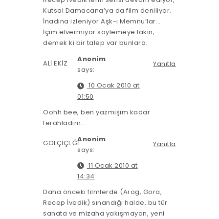
Kutsal Damacana’ya da film deniliyor.
İnadına izleniyor Aşk-ı Memnu’lar…
İçim elvermiyor söylemeye lakin;
demek ki bir talep var bunlara.
Anonim
ALİ EKİZ
Yanıtla
says:
10 Ocak 2010 at
01:50
Oohh bee, ben yazmışım kadar
ferahladım…
Anonim
GÖLÇİÇEĞİ
Yanıtla
says:
11 Ocak 2010 at
14:34
Daha önceki filmlerde (Arog, Gora,
Recep İvedik) sınandığı halde, bu tür
sanata ve mizaha yakışmayan, yeni