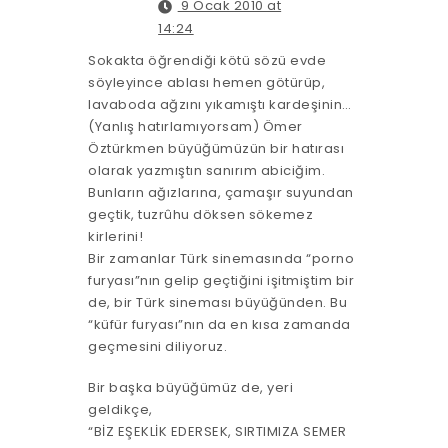
9 Ocak 2010 at
14:24
Sokakta öğrendiği kötü sözü evde
söyleyince ablası hemen götürüp,
lavaboda ağzını yıkamıştı kardeşinin…
(Yanlış hatırlamıyorsam) Ömer
Öztürkmen büyüğümüzün bir hatırası
olarak yazmıştın sanırım abiciğim.
Bunların ağızlarına, çamaşır suyundan
geçtik, tuzrûhu döksen sökemez
kirlerini!
Bir zamanlar Türk sinemasında “porno
furyası”nın gelip geçtiğini işitmiştim bir
de, bir Türk sineması büyüğünden. Bu
“küfür furyası”nın da en kısa zamanda
geçmesini diliyoruz.
Bir başka büyüğümüz de, yeri
geldikçe,
“BİZ EŞEKLİK EDERSEK, SIRTIMIZA SEMER