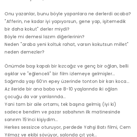
Onu yazanlar, bunu böyle yapanlara ne derlerdi acaba?
"Afferin, ne kadar iyi yapıyorsun, gene yap, işitemedik
bir daha kokut" derler miydi?
Böyle mi demesi lazım diğerlerinin?
Neden "araba yeni koltuk rahat, varsın kokutsun millet"
neden demezler?
Önümde başı kapalı bir kızcağız ve genç bir oğlan, belli
aşıklar ve "eğlenceli" bir film izlemeye gelmişler…
Sağımda yaşı 60’ın epey üzerinde tonton bir karı koca…
Az ileride bir ana baba ve 8-10 yaşlarında iki oğlan
çocuğu da var yanlarında…
Yani tam bir aile ortamı, tek başına gelmiş (iyi ki)
sadece bendim ve pazar sabahının ilk matinesinde
sanırım 15’inci kişiydim…
Herkes sessizce oturuyor, perdede Yahşi Batı filmi, Cem
Yılmaz ve ekibi sövüyor, salonda çıt yok…