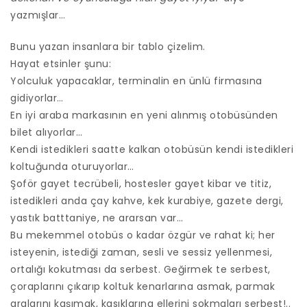
yazmışlar…
Bunu yazan insanlara bir tablo çizelim.
Hayat etsinler şunu:
Yolculuk yapacaklar, terminalin en ünlü firmasına
gidiyorlar…
En iyi araba markasının en yeni alınmış otobüsünden
bilet alıyorlar…
Kendi istedikleri saatte kalkan otobüsün kendi istedikleri
koltuğunda oturuyorlar…
Şoför gayet tecrübeli, hostesler gayet kibar ve titiz,
istedikleri anda çay kahve, kek kurabiye, gazete dergi,
yastık batttaniye, ne ararsan var…
Bu mekemmel otobüs o kadar özgür ve rahat ki; her
isteyenin, istediği zaman, sesli ve sessiz yellenmesi,
ortalığı kokutması da serbest. Geğirmek te serbest,
çoraplarını çıkarıp koltuk kenarlarına asmak, parmak
aralarını kaşımak, kasıklarına ellerini sokmaları serbest!..