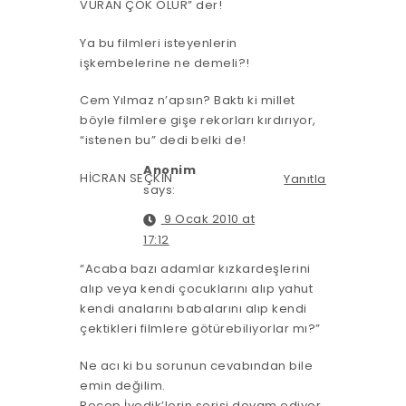
VURAN ÇOK OLUR” der!
Ya bu filmleri isteyenlerin
işkembelerine ne demeli?!
Cem Yılmaz n’apsın? Baktı ki millet
böyle filmlere gişe rekorları kırdırıyor,
“istenen bu” dedi belki de!
Anonim
HİCRAN SEÇKİN
Yanıtla
says:
9 Ocak 2010 at
17:12
“Acaba bazı adamlar kızkardeşlerini
alıp veya kendi çocuklarını alıp yahut
kendi analarını babalarını alıp kendi
çektikleri filmlere götürebiliyorlar mı?”
Ne acı ki bu sorunun cevabından bile
emin değilim.
Recep İvedik’lerin serisi devam ediyor,