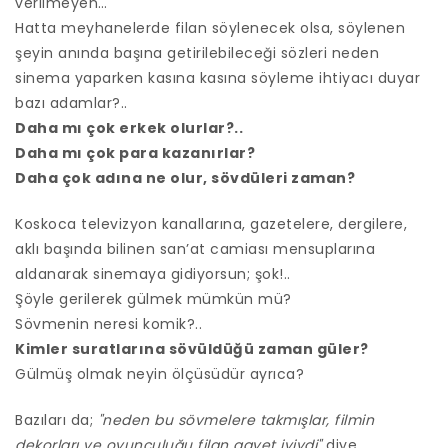
verilmeyen…
Hatta meyhanelerde filan söylenecek olsa, söylenen
şeyin anında başına getirilebileceği sözleri neden
sinema yaparken kasına kasına söyleme ihtiyacı duyar
bazı adamlar?..
Daha mı çok erkek olurlar?..
Daha mı çok para kazanırlar?
Daha çok adına ne olur, sövdüleri zaman?
Koskoca televizyon kanallarına, gazetelere, dergilere,
aklı başında bilinen san’at camiası mensuplarına
aldanarak sinemaya gidiyorsun; şok!..
Şöyle gerilerek gülmek mümkün mü?
Sövmenin neresi komik?..
Kimler suratlarına sövüldüğü zaman güler?
Gülmüş olmak neyin ölçüsüdür ayrıca?
Bazıları da;
"neden bu sövmelere takmışlar, filmin
dekorları ve oyunculuğu filan gayet iyiydi"
diye