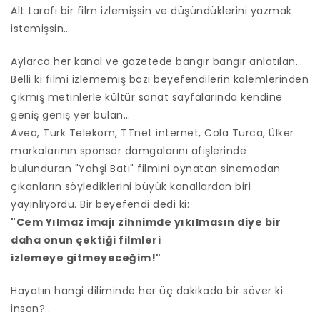
Alt tarafı bir film izlemişsin ve düşündüklerini yazmak
istemişsin…
A
ylarca her kanal ve gazetede bangır bangır anlatılan…
Belli ki filmi izlememiş bazı beyefendilerin kalemlerinden
çıkmış metinlerle kültür sanat sayfalarında kendine
geniş geniş yer bulan…
Avea, Türk Telekom, TTnet internet, Cola Turca, Ülker
markalarının sponsor damgalarını afişlerinde
bulunduran "Yahşi Batı" filmini oynatan sinemadan
çıkanların söylediklerini büyük kanallardan biri
yayınlıyordu. Bir beyefendi dedi ki:
"Cem Yılmaz imajı zihnimde yıkılmasın diye bir
daha onun çektiği filmleri
izlemeye gitmeyeceğim!"
Hayatın hangi diliminde her üç dakikada bir söver ki
insan?..