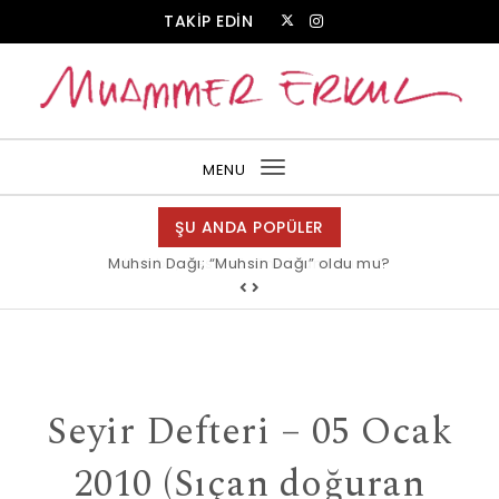
Skip to content
TAKİP EDİN
Muammer Erkul Web Sitesi
MENU
Toggle
navigation
ŞU ANDA POPÜLER
Muhsin Dağı; “Muhsin Dağı” oldu mu?
Allah bir, dese sözüne inanır mısın?
Seyir Defteri – 05 Ocak
2010 (Sıçan doğuran