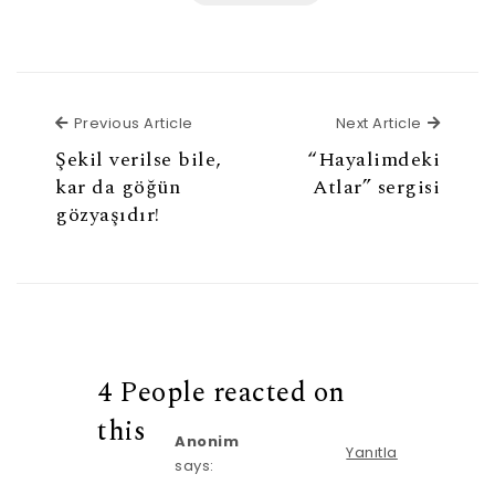
Previous Article
Next Ar
Previous Article
Next Article
Şekil verilse bile,
“Hayalimdeki
kar da göğün
Atlar” sergisi
gözyaşıdır!
4 People reacted on
this
Anonim
Yanıtla
says: