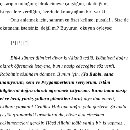
çıkarıp okuduğum; idrak etmeye çalıştığım, okuttuğum,
isteyenlere verdiğim, üzerinde konuştuğum biri var ki;
Onu anlatmak için, sanırım en özet kelime; pusula!.. Size de
okutmamı istersiniz, değil mi? Buyurun, okuyun öyleyse:
{*}{*}{*}
Ehl-i sünnet âlimleri diyor ki:
Allahü teâlâ, İslâmiyeti doğru
olarak öğrenmek isteyene, bunu nasip edeceğine söz verdi.
Rabbimiz sözünden dönmez. Bunun için,
(Ya Rabbi, sana
inanıyorum, seni ve Peygamberlerini seviyorum. İslâm
bilgilerini doğru olarak öğrenmek istiyorum. Bunu bana nasip
et ve beni, yanlış yollara gitmekten koru)
diye dua etmeli,
istihare yapmalı! Cenâb-ı Hak ona doğru yolu gösterir. Şu anda
çeşitli gruplardaki insanların da, böyle dua etmekten
çekinmemeleri gerekir. Hâşâ Allahü teâlâ yanlış bir iş yapmaz…