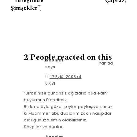
“Yüreğimde
Çapraz)
Şimşekler”)
2 People reacted on this
Anonim
Yanıtla
says:
17 Eylül 2008 at
07:31
“Birbirinize günahsız ağızlarla dua edin”
buyurmuş Efendimiz.
Bizlerle öyle güzel şeyler paylaşıyorsunuz
ki Muammer abi, dualarımızdan nasipdar
olduğunuza emin olabilirsiniz.
Sevgiler ve dualar.
Anonim