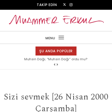
Skip to content
TAKİP EDİN
Muammer Erkul Web Sitesi
MENU
Toggle
navigation
ŞU ANDA POPÜLER
Muhsin Dağı; “Muhsin Dağı” oldu mu?
Allah bir, dese sözüne inanır mısın?
Sizi sevmek [26 Nisan 2000
Çarşamba]