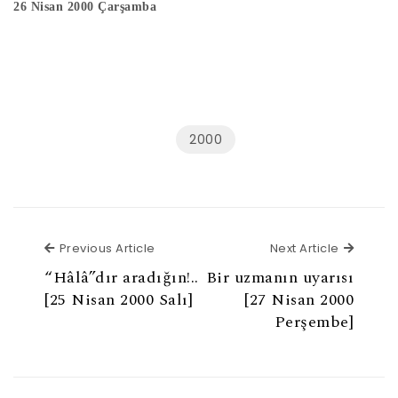
26 Nisan 2000 Çarşamba
2000
Previous Article
Next Ar
Previous Article
Next Article
“Hâlâ”dır aradığın!..
Bir uzmanın uyarısı
[25 Nisan 2000 Salı]
[27 Nisan 2000
Perşembe]