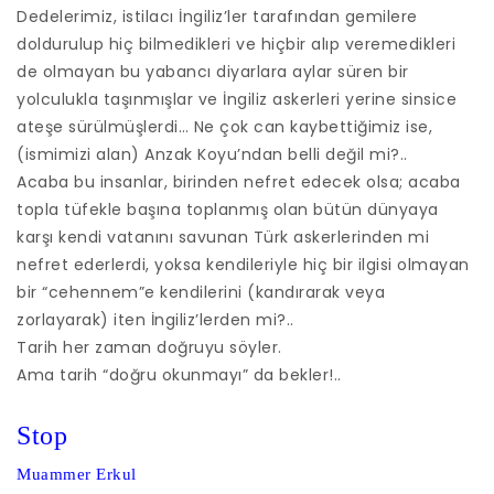
Dedelerimiz, istilacı İngiliz’ler tarafından gemilere
doldurulup hiç bilmedikleri ve hiçbir alıp veremedikleri
de olmayan bu yabancı diyarlara aylar süren bir
yolculukla taşınmışlar ve İngiliz askerleri yerine sinsice
ateşe sürülmüşlerdi… Ne çok can kaybettiğimiz ise,
(ismimizi alan) Anzak Koyu’ndan belli değil mi?..
Acaba bu insanlar, birinden nefret edecek olsa; acaba
topla tüfekle başına toplanmış olan bütün dünyaya
karşı kendi vatanını savunan Türk askerlerinden mi
nefret ederlerdi, yoksa kendileriyle hiç bir ilgisi olmayan
bir “cehennem”e kendilerini (kandırarak veya
zorlayarak) iten İngiliz’lerden mi?..
Tarih her zaman doğruyu söyler.
Ama tarih “doğru okunmayı” da bekler!..
Stop
Muammer Erkul