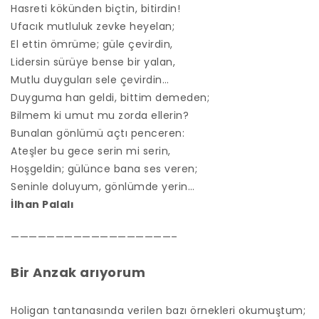
Hasreti kökünden biçtin, bitirdin!
Ufacık mutluluk zevke heyelan;
El ettin ömrüme; güle çevirdin,
Lidersin sürüye bense bir yalan,
Mutlu duyguları sele çevirdin…
Duyguma han geldi, bittim demeden;
Bilmem ki umut mu zorda ellerin?
Bunalan gönlümü açtı penceren:
Ateşler bu gece serin mi serin,
Hoşgeldin; gülünce bana ses veren;
Seninle doluyum, gönlümde yerin…
İlhan Palalı
——————————————————–
Bir Anzak arıyorum
Holigan tantanasında verilen bazı örnekleri okumuştum;