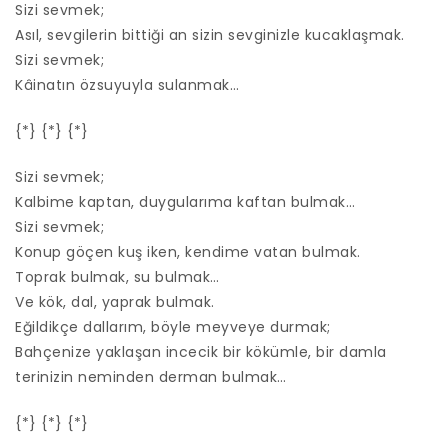
Sizi sevmek;
Asıl, sevgilerin bittiği an sizin sevginizle kucaklaşmak.
Sizi sevmek;
Kâinatın özsuyuyla sulanmak…
{*} {*} {*}
Sizi sevmek;
Kalbime kaptan, duygularıma kaftan bulmak…
Sizi sevmek;
Konup göçen kuş iken, kendime vatan bulmak.
Toprak bulmak, su bulmak…
Ve kök, dal, yaprak bulmak.
Eğildikçe dallarım, böyle meyveye durmak;
Bahçenize yaklaşan incecik bir kökümle, bir damla
terinizin neminden derman bulmak…
{*} {*} {*}