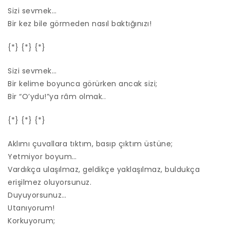
Sizi sevmek…
Bir kez bile görmeden nasıl baktığınızı!
{*} {*} {*}
Sizi sevmek…
Bir kelime boyunca görürken ancak sizi;
Bir “O’ydu!”ya râm olmak..
{*} {*} {*}
Aklımı çuvallara tıktım, basıp çıktım üstüne;
Yetmiyor boyum…
Vardıkça ulaşılmaz, geldikçe yaklaşılmaz, buldukça
erişilmez oluyorsunuz.
Duyuyorsunuz…
Utanıyorum!
Korkuyorum;