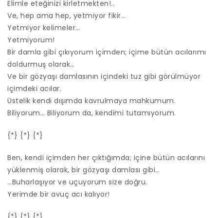
Elimle eteğinizi kirletmekten!..
Ve, hep ama hep, yetmiyor fikir…
Yetmiyor kelimeler…
Yetmiyorum!
Bir damla gibi çıkıyorum içimden; içime bütün acılarımı
doldurmuş olarak…
Ve bir gözyaşı damlasının içindeki tuz gibi görülmüyor
içimdeki acılar.
Üstelik kendi dışımda kavrulmaya mahkumum.
Biliyorum… Biliyorum da, kendimi tutamıyorum.
{*} {*} {*}
Ben, kendi içimden her çıktığımda; içine bütün acılarını
yüklenmiş olarak, bir gözyaşı damlası gibi…
…Buharlaşıyor ve uçuyorum size doğru.
Yerimde bir avuç acı kalıyor!
{*} {*} {*}