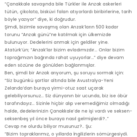
“Çanakkale savaşında bile Türkler ile Anzak askerleri
tütün, çikolata, bisküvi falan atıyorlardı biribirlerine, tarih
böyle yazıyor” diye, ki doğrudur.
Şimdi, bizimle savaşmış olan Anzak’ların 500 kadar
torunu “Anzak günü”ne katılmak için ülkemizde
bulunuyor. Dedelerini anmak için geldiler yine.
Atatürk’ün; “Anzak’lar bizim evladımızdır… Onlar bizim
toprağımızın bağrında rahat uyuyorlar…” diye devam
eden sözüne de gönülden bağlanmışlar.
Ben, şimdi bir Anzak arıyorum, şu soruyu sormak için:
“Siz bugünkü şartlar altında bile Avustralya-Yeni
Zelanda’dan buraya yirmi-otuz saat uçarak
gelebiliyorsunuz… Siz dünyanın bir ucunda, biz ise öbür
tarafındayız… Sizinle hiçbir alıp veremediğimiz olmadığı
halde, dedelerinizin Çanakkale’de ne işi vardı ve seksen-
seksenbeş yıl önce buraya nasıl gelmişlerdi?..”
Cevap ne olurdu biliyor musunuz?.. Şu:
“Bizim topraklarımız, o yıllarda İngilizlerin sömürgesiydi.