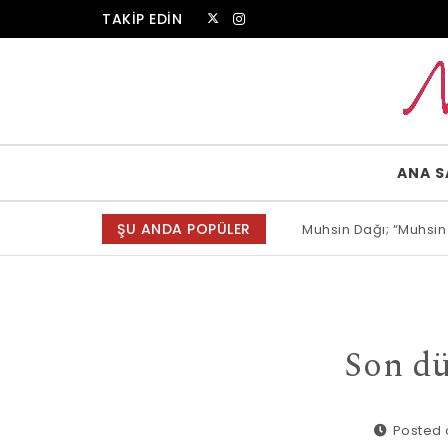
Skip to content
TAKİP EDİN
Muammer Erkul Web Sitesi
ANA S
ŞU ANDA POPÜLER
Muhsin Dağı; “Muhsin
Son dü
Posted o