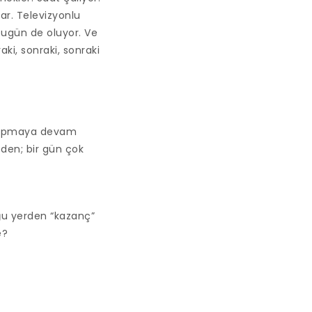
lar. Televizyonlu
 bugün de oluyor. Ve
ki, sonraki, sonraki
i yapmaya devam
eden; bir gün çok
ğu yerden “kazanç”
e?