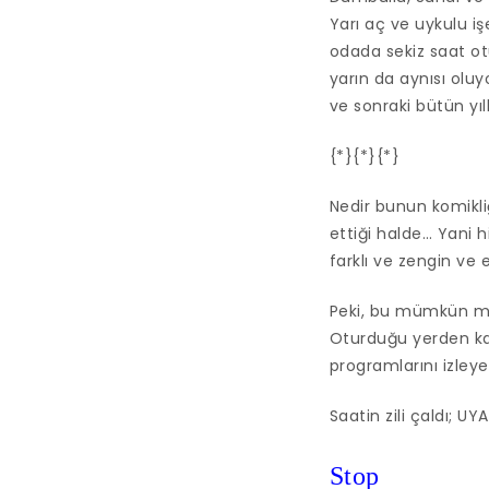
Yarı aç ve uykulu işe
odada sekiz saat otu
yarın da aynısı oluy
ve sonraki bütün yı
{*}{*}{*}
Nedir bunun komikl
ettiği halde… Yani h
farklı ve zengin ve 
Peki, bu mümkün m
Oturduğu yerden kas
programlarını izley
Saatin zili çaldı; UYA
Stop