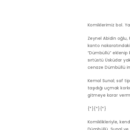
Komiklerimiz bol. Y
Zeynel Abidin oğlu,
kanto nakaratındaki 
“Dümbüllü” eklenip 
sırtüstü Üsküdar ya
cenaze Dümbüllü im
Kemal Sunal; saf ti
taşıdığı uçmak kork
gitmeye karar verm
{*}{*}{*}
Komiklikleriyle, ken
Dümbüllü, Sunal ve b