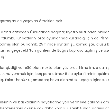
aşamışları da yaşayan örnekleri çok…
 Fatma Azize’den Üsküdar’da doğma; tiyatro yüzünden okuldan
“dümbüllü” sözlerini orta oyunlarında kullandığı için adı “İsma
kalmış olan bu komik, 25 filmde oynamış… Komik işte, ölüsü b
kasına geçecek! Son günlerinde Boğaz köprüsü açılmış ve üz
iş!
pler çizdiği ve hâlâ izlenmekte olan yüzlerce filme imza atm
usunu yenmek için, beş para etmez Balalayka filminin çekim
iş. Fakat henüz uçamadan; hava alanındaki uçağın içinde, k
dilerinin ve başkalarının hayatlarına yön vermeye çalışmış örn
enzerlerinin aksine çok daha komik, üstelik tuhaf, acayip örn