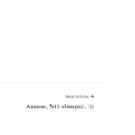
Next Article
Next Article
Annnne, %15 olmuşuz!.. :)))