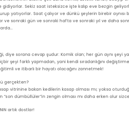
 gidiyorlar. Sekiz saat isteksizce işte kalıp eve bezgin geliyor
rup yatıyorlar. Saat çalıyor ve dünkü şeylerin birebir aynısı
or ve sonraki gün ve sonraki hafta ve sonraki yıl ve daha sonra
llarda…
iği, diye sorana cevap şudur: Komik olan; her gün aynı şey
içbir şeyi farklı yapmadan, yani kendi sıradanlığını değiştirm
eğitimli ve itibarlı bir hayatı olacağını zannetmek!
ü gerçekten?
ap vitrinine bakan kedilerin kasap olması mı; yoksa oturdu
en “son dümbüllüler”in zengin olması mı daha erken olur sizc
NIN artık dostlar!