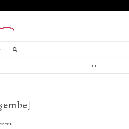
rşembe]
nts:
0