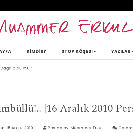
AYFA
KİMDİR?
STOP KÖŞESI
YAZILAR
 Dağı” oldu mu?
mbüllü!.. [16 Aralık 2010 Pe
n: 15 Aralık 2010
Posted by:
Muammer Erkul
Comme