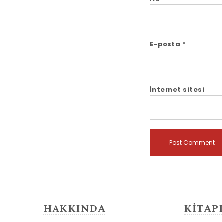
E-posta
*
İnternet sitesi
HAKKINDA
KİTAP