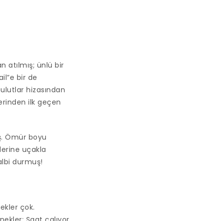
 atılmış; ünlü bir
il”e bir de
ulutlar hizasından
erinden ilk geçen
ış. Ömür boyu
lerine uçakla
albi durmuş!
ekler çok.
ekler: Saat çalıyor.