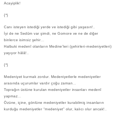
Acayiplik!
{*}
Canı isteyen istediği yerde ve istediği gibi yaşasın!..
İyi de ne Sedûm var şimdi, ne Gomore ve ne de diğer
binlerce isimsiz şehir…
Halbuki medenî olanların Medine’leri (şehirleri-medeniyetleri)
yaşıyor hâlâ!..
{*}
Medeniyet kurmak zordur. Medeniyetlerle medeniyetler
arasında uçurumlar vardır çoğu zaman…
Toprağın üstüne kurulan medeniyetler insanları medenî
yapmaz…
Özüne, içine, gönlüne medeniyetler kurabilmiş insanların
kurduğu medeniyetler “medeniyet” olur, kalıcı olur ancak!..