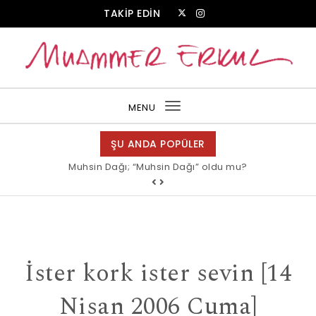
Skip to content
TAKİP EDİN
Muammer Erkul Web Sitesi
MENU
Toggle
navigation
ŞU ANDA POPÜLER
Muhsin Dağı; “Muhsin Dağı” oldu mu?
İster kork ister sevin [14
Nisan 2006 Cuma]