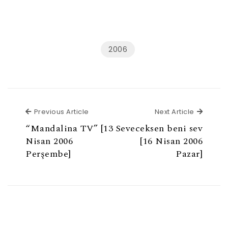
2006
Previous Article
Next Ar
Previous Article
Next Article
“Mandalina TV” [13
Seveceksen beni sev
Nisan 2006
[16 Nisan 2006
Perşembe]
Pazar]