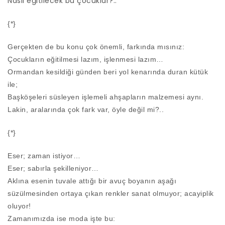
Nasıl eğitilecek bu çocuklar?..
{*}
Gerçekten de bu konu çok önemli, farkında mısınız:
Çocukların eğitilmesi lazım, işlenmesi lazım…
Ormandan kesildiği günden beri yol kenarında duran kütük
ile;
Başköşeleri süsleyen işlemeli ahşapların malzemesi aynı.
Lakin, aralarında çok fark var, öyle değil mi?..
{*}
Eser; zaman istiyor…
Eser; sabırla şekilleniyor…
Aklına esenin tuvale attığı bir avuç boyanın aşağı
süzülmesinden ortaya çıkan renkler sanat olmuyor; acayiplik
oluyor!
Zamanımızda ise moda işte bu: