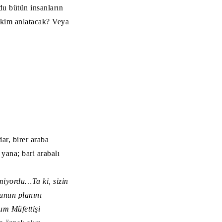
du bütün insanların
 kim anlatacak? Veya
r, birer araba
ana; bari arabalı
lmiyordu…
Ta ki, sizin
runun planını
m Müfettişi