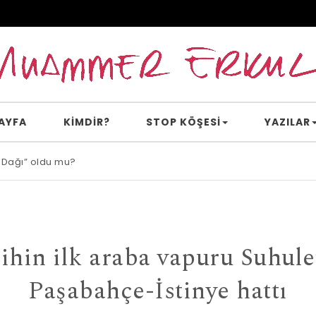
AYFA
KİMDİR?
STOP KÖŞESI
YAZILAR
 Dağı” oldu mu?
e inanır mısın?
ihin ilk araba vapuru Suhule
Paşabahçe-İstinye hattı