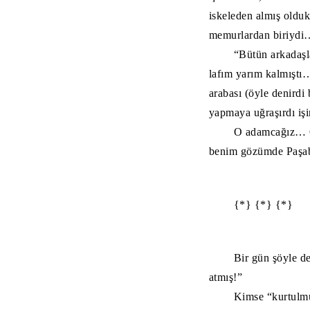
iskeleden almış oldukl
memurlardan biriydi
“Bütün arkadaşl
lafım yarım kalmıştı
arabası (öyle denirdi 
yapmaya uğraşırdı iş
O adamcağız… O,
benim gözümde Paşab
{*} {*} {*}
Bir gün şöyle de
atmış!”
Kimse “kurtulmu