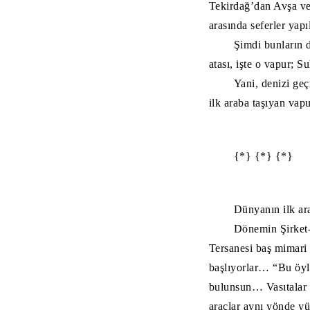
Tekirdağ’dan Avşa ve
arasında seferler yap
Şimdi bunların d
atası, işte o vapur; 
Yani, denizi geç
ilk araba taşıyan va
{*} {*} {*}
Dünyanın ilk ar
Dönemin Şirket
Tersanesi baş mimari
başlıyorlar… “Bu öyle
bulunsun… Vasıtalar b
araçlar aynı yönde y