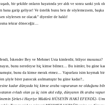
aşadı, bir şekilde onların hayatında yer aldı ve sonra sanki yok ol
bana garip geliyor! Ve üstelik bunu ben de söylemezsem, başka
sen söylersen ne olacak” diyenler de haklı!
kısma tekrar döneceğiz…
endi, İskender Bey ve Mehmet Usta kimlerdir, biliyor musunuz?
mayın, bunu neredeyse hiç kimse bilmez… Bu isimler, bu güne kada
mıştır, bunu da kimse merak etmez… Vapurlara isim koymak bir y
den şöyle birer panocuk asılmamıştır bu güne kadar?..
esine kadar dünyada hiç kimse araba vapurunun ne olduğunu bi
vatanın evladı olan şu üç isim akıl edip, dünyanın ilk araba vapu
önemin Şirket-i Hayriye Müdürü HÜSEYİN HAKİ EFENDİ
2- Umu