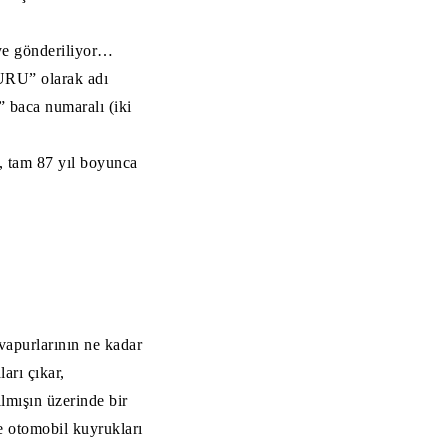
'ye gönderiliyor…
RU” olarak adı
baca numaralı (iki
, tam 87 yıl boyunca
vapurlarının ne kadar
arı çıkar,
lmışın üzerinde bir
e otomobil kuyrukları