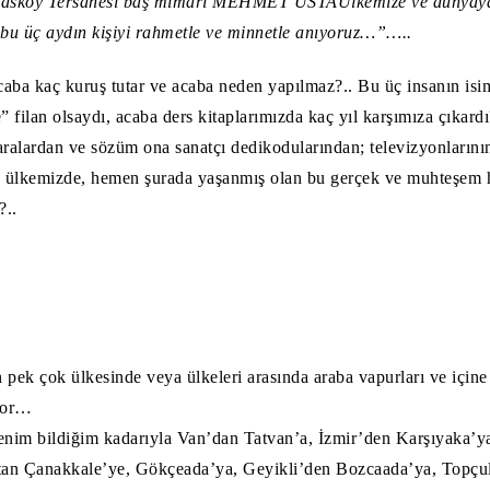
Hasköy Tersanesi baş mimari MEHMET USTA
Ülkemize ve dünyaya
u üç aydın kişiyi rahmetle ve minnetle anıyoruz…”
…..
ba kaç kuruş tutar ve acaba neden yapılmaz?.. Bu üç insanın isi
” filan olsaydı, acaba ders kitaplarımızda kaç yıl karşımıza çıkardı
ralardan ve sözüm ona sanatçı dedikodularından; televizyonlarını
u ülkemizde, hemen şurada yaşanmış olan bu gerçek ve muhteşem h
?..
ek çok ülkesinde veya ülkeleri arasında araba vapurları ve içine 
ıyor…
nim bildiğim kadarıyla Van’dan Tatvan’a, İzmir’den Karşıyaka’y
tan Çanakkale’ye, Gökçeada’ya, Geyikli’den Bozcaada’ya, Topçul