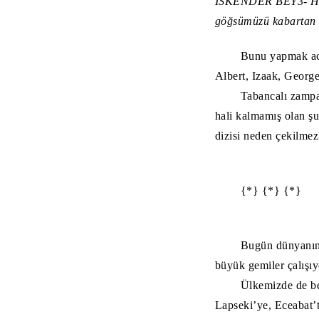
İSKENDER BEY
3- 
göğsümüzü kabartan b
Bunu yapmak aca
Albert, Izaak, George
Tabancalı zampa
hali kalmamış olan ş
dizisi neden çekilmez
{*} {*} {*}
Bugün dünyanın p
büyük gemiler çalış
Ülkemizde de be
Lapseki’ye, Eceabat’