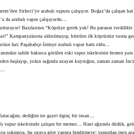
rem’den Sirkeci’ye arabalı vapuru çalışıyor. Boğaz’da çalışan ha
a da arabalı vapur çalışıyordu…
utturuyor! Bazılarının “Köprüye gerek yok! Bu paranın ivedilikle
ar!” Kampanyalarına aldırılmayıp, bitirilen ilk köprünün vasıta ge
ırılan hat; Paşabahçe-İstinye arabalı vapur hattı oldu…
nından sahile bakınca görülen eski vapur iskelesinin hemen yanı
inden başlayıp, yolun sağında uzayan kuyruğun, zaman zaman İncir
um…
latacağım, dediğim ise gayet ilginç bir insan…
lı vapur iskelesinde çalışan bir memur… Hani ağzında düdük, gel
ıraya sokmaya, bu sıraya göre vapura bindirmeye; vapurdan inen ara