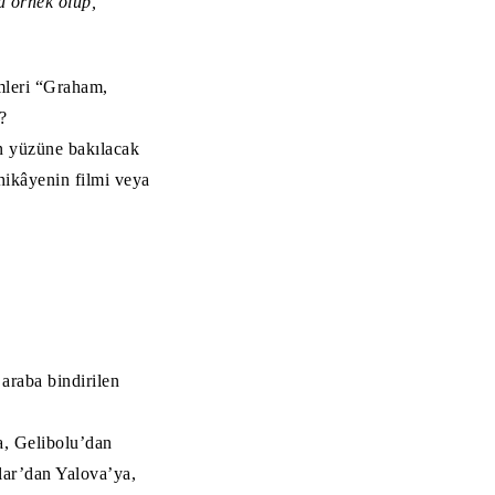
 örnek olup,
mleri “Graham,
?
n yüzüne bakılacak
ikâyenin filmi veya
araba bindirilen
a, Gelibolu’dan
ar’dan Yalova’ya,