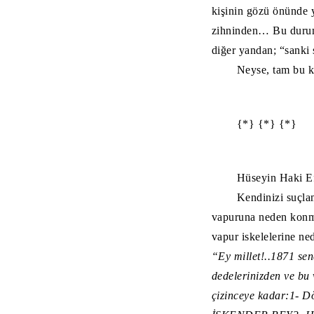
kişinin gözü önünde y
zihninden… Bu durum 
diğer yandan; “sanki 
Neyse, tam bu 
{*} {*} {*}
Hüseyin Haki Ef
Kendinizi suçla
vapuruna neden konma
vapur iskelelerine ne
“Ey millet!..
1871 sen
dedelerinizden ve bu 
çizinceye kadar:
1- D