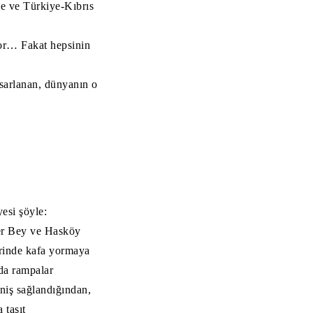
e ve Türkiye-Kıbrıs
iyor… Fakat hepsinin
asarlanan, dünyanın o
esi şöyle:
er Bey ve Hasköy
erinde kafa yormaya
nda rampalar
iniş sağlandığından,
 taşıt