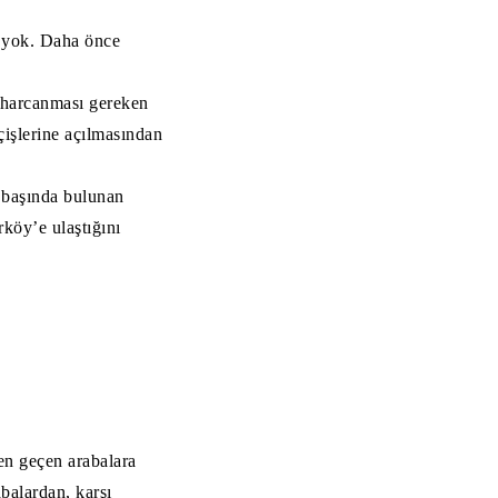
t yok. Daha önce
 harcanması gereken
çişlerine açılmasından
 başında bulunan
köy’e ulaştığını
en geçen arabalara
balardan, karşı