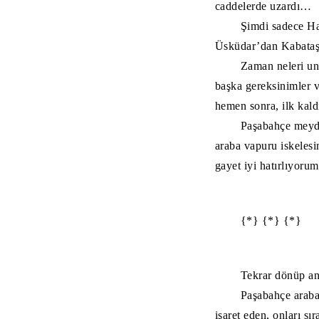
caddelerde uzardı…
Şimdi sadece Ha
Üsküdar’dan Kabataş’
Zaman neleri un
başka gereksinimler v
hemen sonra, ilk kald
Paşabahçe meyda
araba vapuru iskeles
gayet iyi hatırlıyor
{*} {*} {*}
Tekrar dönüp an
Paşabahçe araba
işaret eden, onları s