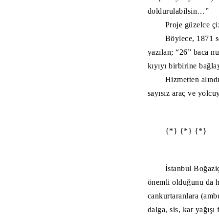
doldurulabilsin…”
Proje güzelce çi
Böylece, 1871
yazılan; “26” baca 
kıyıyı birbirine bağ
Hizmetten alınd
sayısız araç ve yolcu
{*} {*} {*}
İstanbul Boğaziç
önemli olduğunu da ha
cankurtaranlara (ambu
dalga, sis, kar yağı