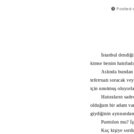
Posted 
İstanbul dendiğ
kimse benim hatırladı
Aslında bundan 
teferruatı soracak v
için unutmuş oluyorla
Hatıraların sade
olduğum bir adam var
giydiğinin aynısından
Pantolon mu? İşt
Kaç kişiye sord