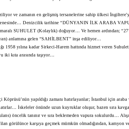
ziliyor ve zamanın en gelişmiş tersanelerine sahip ülkesi İngiltere
 senesinde… Denizcilik tarihine “DÜNYANIN İLK ARABA VAPU
numaralı SUHULET (Kolaylık) doğuyor… Ve hemen ardından; “27” 
layan) anlamına gelen “SAHİLBENT” inşa ediliyor…
ığı 1958 yılına kadar Sirkeci-Harem hattında hizmet veren Suhulet
yu iki kıta arasında taşıyor…
i Köprüsü’nün yapıldığı zamanı hatırlayanlar; İstanbul için araba 
tırlar… İskeleler önünde uzun kuyruklar oluşur, bazen sıra kavgal
lans) öncelik tanınır ve sıra beklemeden vapura sokulurdu… Alışı
şı filan görülünce karşıya geçmek mümkün olmadığından, kamyon v