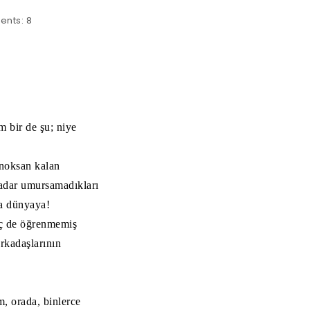
ents:
8
 bir de şu; niye
 noksan kalan
kadar umursamadıkları
ka dünyaya!
hiç de öğrenmemiş
rkadaşlarının
, orada, binlerce