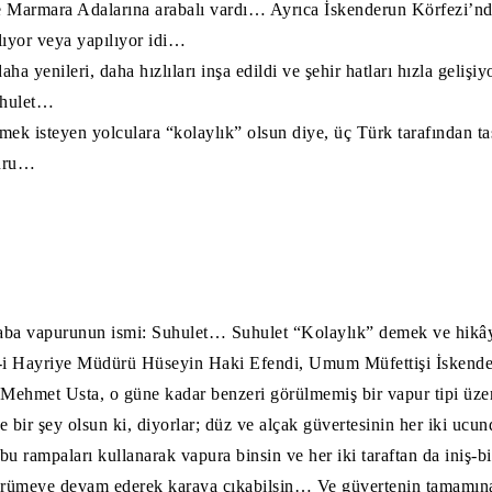
 Marmara Adalarına arabalı vardı… Ayrıca İskenderun Körfezi’nd
ılıyor veya yapılıyor idi…
aha yenileri, daha hızlıları inşa edildi ve şehir hatları hızla geliş
Suhulet…
mek isteyen yolculara “kolaylık” olsun diye, üç Türk tarafından t
puru…
aba vapurunun ismi: Suhulet… Suhulet “Kolaylık” demek ve hikây
-i Hayriye Müdürü Hüseyin Haki Efendi, Umum Müfettişi İskend
 Mehmet Usta, o güne kadar benzeri görülmemiş bir vapur tipi üz
 bir şey olsun ki, diyorlar; düz ve alçak güvertesinin her iki ucu
u rampaları kullanarak vapura binsin ve her iki taraftan da iniş-b
ürümeye devam ederek karaya çıkabilsin… Ve güvertenin tamamına