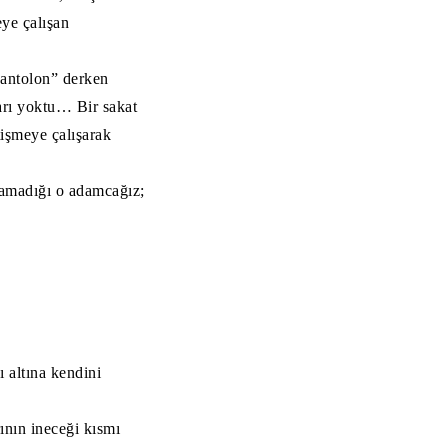
eye çalışan
pantolon” derken
arı yoktu… Bir sakat
tişmeye çalışarak
lamadığı o adamcağız;
 altına kendini
nın ineceği kısmı