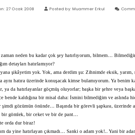
on: 27 Ocak 2008
Posted by:
Muammer Erkul
Comm
i zaman neden bu kadar çok şey hatırlıyorum, bilmem… Bilmediğim
ğım detayları hatırlamıyor?
yana şikâyetim yok. Yok, ama derdim şu: Zihnimde eksik, yarım,
eya aynı hatıra üzerinde konuşacak kimse bulamıyorum. Ya benim 
r, ya da hatırlayanlar göçmüş oluyorlar; başka bir şehre veya baş
ce bende kaldığına bir misal daha: İsmini bilmediğim ve aslında 
 şimdi gözümün önünde… Başında bir görevli şapkası, üzerinde a
 bir gömlek, bir ceket ve bir de pant…
e orda dur biraz!
um da yine hatırlayan çıkmadı… Sanki o adam yok!.. Yani bir adam