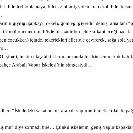
arı biletleri toplamaya, biletsiz binmiş yolculara cezalı bilet kesm
…
arının giydiği şapkayı, ceketi, gömleği giyerdi” demiş, ama tam “
… Çünkü o memurun, böyle bir pantolon içine sokabileceği bacakl
ben çocukken) içinde, tekerlekleri elleriyle çevirerek, sağa sola ye
ini…
 şimdi, benim ulaşabildiklerim arasında hiç kimsenin artık hatır
ahçe Arabalı Vapur İskelesi’nin simgesiydi…
diler: “İskeledeki sakat adam, arabalı vapurun inmekte olan kapağı
ş mu” diye sormadı bile… Çünkü iskelenin, geniş vapur kapakları