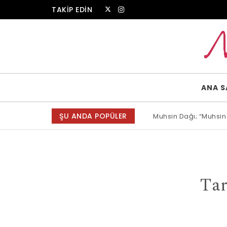
Skip to content
TAKİP EDİN
Muammer Erkul Web Sitesi
ANA S
ŞU ANDA POPÜLER
Muhsin Dağı; “Muhsin
Allah bir, dese sözün
Tar