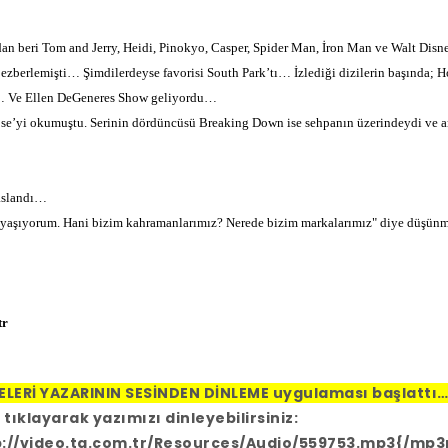
an beri Tom and Jerry, Heidi, Pinokyo, Casper, Spider Man, İron Man ve Walt Di
i ezberlemişti… Şimdilerdeyse favorisi South Park’tı… İzlediği dizilerin başında; 
… Ve Ellen DeGeneres Show geliyordu…
se’yi okumuştu. Serinin dördüncüsü Breaking Down ise sehpanın üzerindeydi ve ara
aslandı…
yaşıyorum. Hani bizim kahramanlarımız? Nerede bizim markalarımız" diye düşünme
tr
LERİ YAZARININ SESİNDEN DİNLEME uygulaması başlattı
 tıklayarak yazımızı dinleyebilirsiniz:
://video.tg.com.tr/Resources/Audio/559753.mp3{/mp