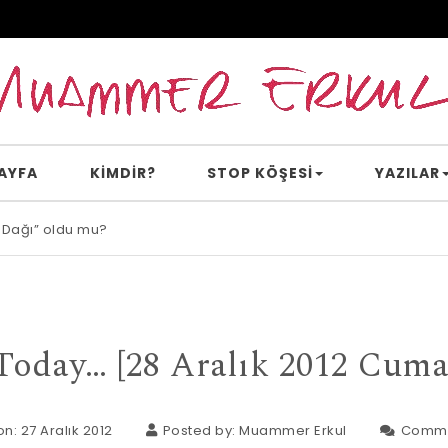
AYFA
KİMDİR?
STOP KÖŞESI
YAZILAR
 Dağı” oldu mu?
e inanır mısın?
Today… [28 Aralık 2012 Cuma
n: 27 Aralık 2012
Posted by:
Muammer Erkul
Comme