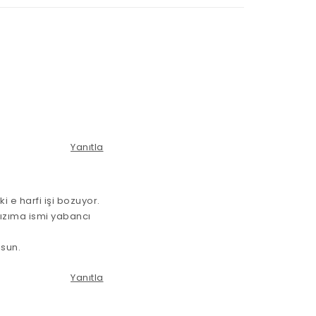
Yanıtla
 e harfi işi bozuyor.
ızıma ismi yabancı
şsun.
Yanıtla