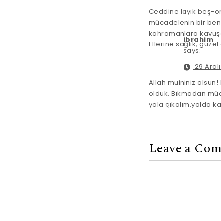
Ceddine layık beş-on
mücadelenin bir benz
kahramanlara kavuşa
ibrahim
Ellerine sağlık, güze
says:
29 Aralı
Allah muininiz olsun
olduk. Bıkmadan müca
yola çıkalım.yolda k
Leave a Co
Comment