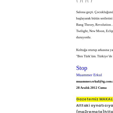
{*}{*}{*}
Salona geçti. Çocukluğund
başlayarak bütün serilerin
Bang Theory, Revolution
Twilight, New Moon, Eclip
duruyordu.
Koltuğa oturup arkasına y
"Ben Türk’üm. Türkiye’de 
Stop
Muammer Erkul
muammer.erkul@tg.com.
28 Aralık 2012 Cuma
Gazetemiz MAKALE
Alttaki oynatıcıya
{mp3remote}http