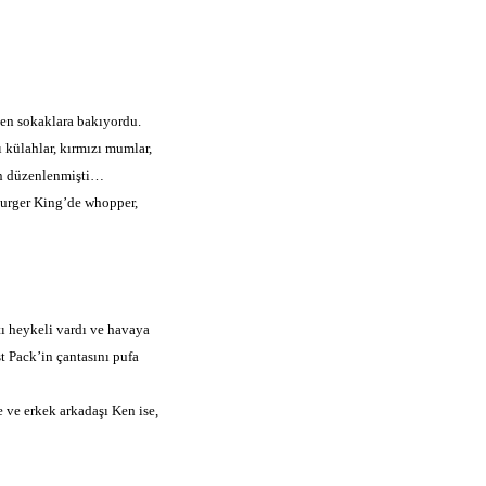
en sokaklara bakıyordu.
 külahlar, kırmızı mumlar,
den düzenlenmişti…
Burger King’de whopper,
tı heykeli vardı ve havaya
 Pack’in çantasını pufa
 ve erkek arkadaşı Ken ise,