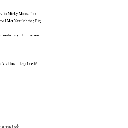
sney’in Micky Mouse’dan
How I Met Your Mother, Big
sında bir yerlerde ayıraç
k, aklına bile gelmedi!
…
3remote}