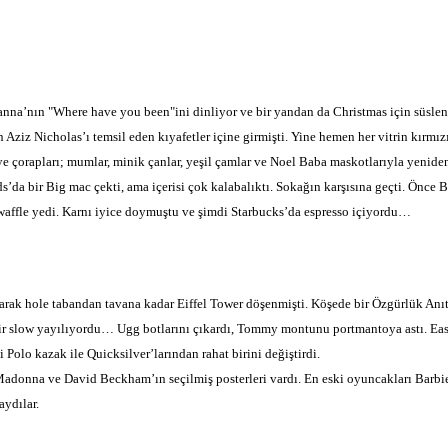
nna’nın "Where have you been"ini dinliyor ve bir yandan da Christmas için süslen
ziz Nicholas’ı temsil eden kıyafetler içine girmişti. Yine hemen her vitrin kırmızı
ye çorapları; mumlar, minik çanlar, yeşil çamlar ve Noel Baba maskotlarıyla yeni
’da bir Big mac çekti, ama içerisi çok kalabalıktı. Sokağın karşısına geçti. Önce 
 waffle yedi. Karnı iyice doymuştu ve şimdi Starbucks’da espresso içiyordu…
olarak hole tabandan tavana kadar Eiffel Tower döşenmişti. Köşede bir Özgürlük Anı
bir slow yayılıyordu… Ugg botlarını çıkardı, Tommy montunu portmantoya astı. East
i Polo kazak ile Quicksilver’larından rahat birini değiştirdi.
Madonna ve David Beckham’ın seçilmiş posterleri vardı. En eski oyuncakları Barbie
aydılar.