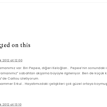
cted on this
fa
k 2012 at 12:00
amanımız var. Biri Pepee, diğeri Keloğlan… Pepee’nin sonundaki iki
ramanımız” sabahtan akşama büyüyle ilgileniyor. Ben de küçük k
’de Caillou izletiyorum.
 Muammer Erkul… Hayatımızdaki çelişkileri çok güzel ortaya koymu
k 2012 at 13:10