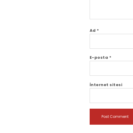
Ad
*
E-posta
*
İnternet sitesi