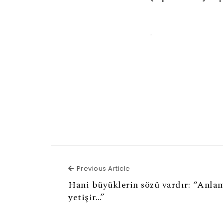
.
Previous Article
Previous Article
Hani büyüklerin sözü vardır: “Anlam
yetişir…”