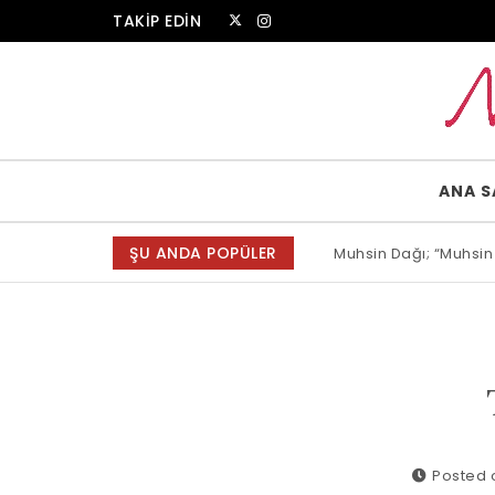
Skip to content
TAKİP EDİN
Muammer Erkul Web Sitesi
ANA S
ŞU ANDA POPÜLER
Muhsin Dağı; “Muhsin
Allah bir, dese sözün
Posted o