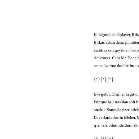
Kulağında mp3player, Riha
Birkaç adam daha şimdiden A
kızak çeken geyikler, hedi
Acıkmıştı. Canı Mc Donalds
sonra üzerine double fruit
{*}{*}{*}
Eve geldi. Orijinal kâğıt 
Enrique Iglesias’dan soft 
bıraktı. Sonra da üzerindek
Duvarlarda Justin Bieber, 
işte hâlâ odasında durmakt