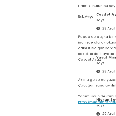
Halbuki bütün bu say
Cevdet A
Esk.Ayşe
says:
28 Aralı
Pepee de başka bir 
ingilizce olarak ok
adını izlediğim kahr
sokaklarda, haydaaa 
Yusuf Mıs
Cevdet Ayaz
says:
28 Aralı
Aklına gelse ne yazar
Çocuğun sana ayrılır
Yorumumun devamı ve
Hicran Se
http://muammererku
says:
29 Aralı