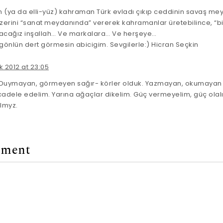
 (ya da elli-yüz) kahraman Türk evladı çıkıp ceddinin savaş me
erini “sanat meydanında” vererek kahramanlar üretebilince, “b
cağız inşallah… Ve markalara… Ve herşeye…
l gönlün dert görmesin abicigim. Sevgilerle:) Hicran Seçkin
k 2012 at 23:05
! Duymayan, görmeyen sağır- körler olduk. Yazmayan, okumayan 
dele edelim. Yarına ağaçlar dikelim. Güç vermeyelim, güç olalım
almyz.
mment