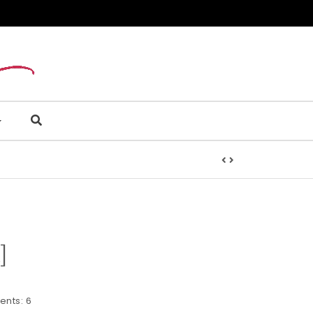
]
nts:
6