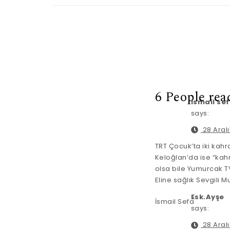
6 People rea
ismail se
says:
28 Aralı
TRT Çocuk’ta iki kahr
Keloğlan’da ise “kah
olsa bile Yumurcak TV
Eline sağlık Sevgili
Esk.Ayşe
İsmail Sefa
says:
28 Aralı