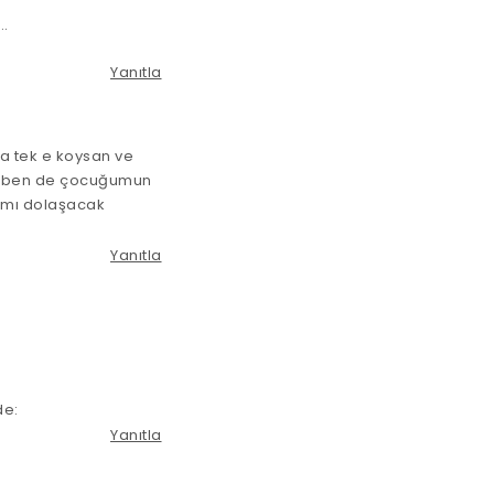
..
Yanıtla
a tek e koysan ve
ce ben de çocuğumun
r mı dolaşacak
Yanıtla
de:
Yanıtla