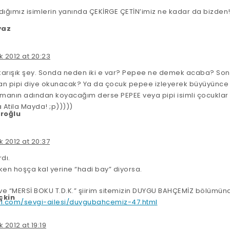
dığımız isimlerin yanında ÇEKİRGE ÇETİN’imiz ne kadar da bizden!
yaz
k 2012 at 20:23
karışık şey. Sonda neden iki e var? Pepee ne demek acaba? Son
usan pipi diye okunacak? Ya da çocuk pepee izleyerek büyüyün
amanın adından koyacağım derse PEPEE veya pipi isimli çocukla
Atila Mayda! ;p)))))
ıroğlu
k 2012 at 20:37
dı.
ken hoşça kal yerine “hadi bay” diyorsa.
 “MERSİ BOKU T.D.K.” şiirim sitemizin DUYGU BAHÇEMİZ bölümün
çkin
l.com/sevgi-ailesi/duygubahcemiz-47.html
k 2012 at 19:19