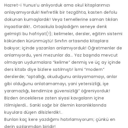
Hazret-i Yunus’u anlıyorduk ama okul kitaplarımızı
anlayamıyorduk! Nefretlik bir tezgâhta, kasten defolu
dokunan kumaşlardık! Veya temellerine saman tıkılan
inşaatlardık!.. Ortaokula başladığım seneye denk
gelmişti bu hafriyat(!); kelimeler, dersler, eğitim sistemi
kökünden kürünmüştü! Sınıfın ortasında kitaplara
bakıyor; içinde yazanları anlamıyorduk! Öğretmenler de
anlamıyordu, yeni mezunlar da… Yaz başında mevcut
olmayan uydurmalara “kelime” denmiş ve üç ay içinde
ders kitabı diye bizlere satılmıştı! İsmi “modern”
derslerde; “aptallığı, okuduğunu anlayamamayı, anlar
gibi olduğunu anlatamamayı, yani yetersizliği, işe
yaramazlığı, kendimize güvensizliği” öğreniyorduk!
Bizden öncekilerse zaten siyasi kavgaların içine
itilmişlerdi… Sanki sağır bir âlemin karanlıklarında
kuyulara düşen dilsizlerdik!..
Bunları kaç kere yazdığımı hatırlamıyorum; çünkü en
derin sızılarımdan biridir!