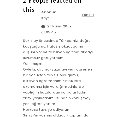
2 People reacted on
this
Anonim
Yanıtla
says:
21 Mayıs 2009
at 05:45
Sekiz ay öncesinde Türkçemizi doğru
kouştuğumu, hatasız okuduğumu
düşünüyor ve “diksiyon eğitimi” almayı
lüzumsuz görüyordum.
Yanılmışım.
Öyle ki, okuma-yazmayı yeni öğrenen
bir çocuktan farksız olduğumu,
diksiyon öğretmenimizin bizlere
okumamız için verdiği metinlerde
yaptığım hatalardan sonra anladım.
Yirmi yaşındayım ve inanın konuşmayı
yeni öğreniyorum.
Herkese tavsiye ediyorum.
Sırrı Er’in yazmış olduğu kitaplarından