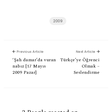
2009
Previous Article
Next Ar
Previous Article
Next Article
‘Şah damar’da vuran
Türkçe’ye Öğrenci
nabız [17 Mayıs
Olmak –
2009 Pazar]
Seslendirme