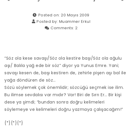
Posted on: 20 Mayıs 2009
Posted by:
Muammer Erkul
Comments:
2
“Söz ola kese savaşı/Söz ola kestire başı/Söz ola ağulu
aşı/ Balıla yağ ede bir söz” diyor ya Yunus Emre. Yani;
savaşı kesen de, başı kestiren de, zehirle pişen aşı bal ile
yağa döndüren de söz…
Sözü söylemek çok önemlidir; sözcüğü seçmek ise ilim.
Bu ilimse sevdalısı var mıdır? Var! Biri de Sırrı Er… Bir kişi
dese ya şimdi; “bundan sonra doğru kelimeleri
söylemeye ve kelimeleri doğru yazmaya çalışacağım!”
{*}{*}{*}