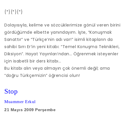
{*}{*}{*}
Dolayısıyla, kelime ve sözcüklerimize gönül veren birini
gördüğümde elbette yanındayım. İşte, “Konuşmak
Sanattır” ve “Türkçe’nin adı var!” isimli kitapların da
sahibi Sırrı Er’in yeni kitabı: “Temel Konuşma Teknikleri,
Diksiyon”. Hayat Yayınları’ndan… Öğrenmek isteyenler
için isabetli bir ders kitabı…
Bu kitabı alın veya almayın çok önemli değil; ama
“doğru Türkçemizin” öğrencisi olun!
Stop
Muammer Erkul
21 Mayıs 2009 Perşembe