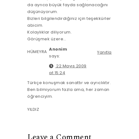
da ayrıca büyük fayda sağlanacağını
düşünüyorum.
Bizleri bilgilendirdiğiniz için teşekkürler
abicim.
Kolaylıklar diliyorum.
Görüşmek üzere…
Anonim
HÜMEYRA
Yanıtla
says:
22 Mayıs 2009
at 15:24
Türkçe konuşmak sanattır ve ayrıclıktır.
Ben bilmiyorum fazla ama, her zaman
öğrenciyim.
YILDIZ
Leave a Comment