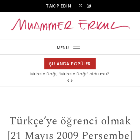
Skip to content
TAKİP EDİN
Muammer Erkul Web Sitesi
MENU
Toggle
navigation
ŞU ANDA POPÜLER
Muhsin Dağı; “Muhsin Dağı” oldu mu?
Türkçe’ye öğrenci olmak
[21 Mayıs 2009 Perşembe]