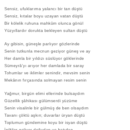
Sensiz, ufuklarıma yalancı bir tan düştü
Sensiz, kıtalar boyu uzayan vatan düştü
Bir kölelik ruhuna mahkûm olunca gönül
Yüzyıllardır dorukta bekleyen sultan düştü
Ay gibisin, güneşle parlıyor gözlerinde
Senin tutkunla mecnun geziyor güneş ve ay
Her damla bir yıldızı süslüyor göklerinde
Sümeyrâ’yı arıyor her damlada bir saray
Tohumlar ve iklimler senindir, mevsim senin
Mekânın fırçasında solmayan resim senin
Yağmur, birgün elimi ellerinde bulsaydım
Güzellik şâhikası gülümserdi yüzüme
Senin visalinle bir gülmüş de ben olsaydım
Tavanı çöktü aşkın; duvarlar üryan düştü
Toplumun gündemine koyu bir isyan düştü
İniltiler geliyor doğudan ve batıdan