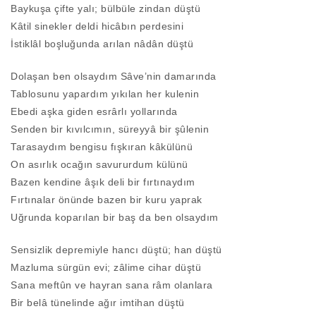
Baykuşa çifte yalı; bülbüle zindan düştü
Kâtil sinekler deldi hicâbın perdesini
İstiklâl boşluğunda arılan nâdân düştü
Dolaşan ben olsaydım Sâve’nin damarında
Tablosunu yapardım yıkılan her kulenin
Ebedi aşka giden esrârlı yollarında
Senden bir kıvılcımın, süreyyâ bir şûlenin
Tarasaydım bengisu fışkıran kâkülünü
On asırlık ocağın savururdum külünü
Bazen kendine âşık deli bir fırtınaydım
Fırtınalar önünde bazen bir kuru yaprak
Uğrunda koparılan bir baş da ben olsaydım
Sensizlik depremiyle hancı düştü; han düştü
Mazluma sürgün evi; zâlime cihar düştü
Sana meftûn ve hayran sana râm olanlara
Bir belâ tünelinde ağır imtihan düştü