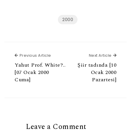
2000
Previous Article
Next Ar
Previous Article
Next Article
Yahut Prof. White?..
Şiir tadında [10
[07 Ocak 2000
Ocak 2000
Cuma]
Pazartesi]
Leave a Comment