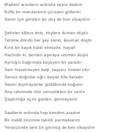
Madenî arzuların ardında seyre daldım
Küflü bir manzaranın çürüyen güllerini
Senin için görülen bir düş de ben olsaydım
Şehirler kâbus dolu; köylere duman düştü
Tersine döndü her şey sanki; âsuman düştü
Kırık bir kayık kaldı elimizde, hayalî
Hazîndir ki, dertleri aşmaya ummân düştü
Ayrılığın bağrımda büyüyen bir yaradır
Seni hissetmeyen kalp, kapısız zindan olur
Sensiz doğrular eğri; beyaz bile karadır
Sesini duymayanlar girdâbında boğulur
Ana rahminde ölür sensizlikten bir cenîn
Şaşkınlığa açılır gözleri, görmeyenin
Saatlerin ardında hep kendimi aradım
Bir melâl zincirine takıldı parmaklarım
Yeryüzünde seni bir görmüş de ben olsaydım