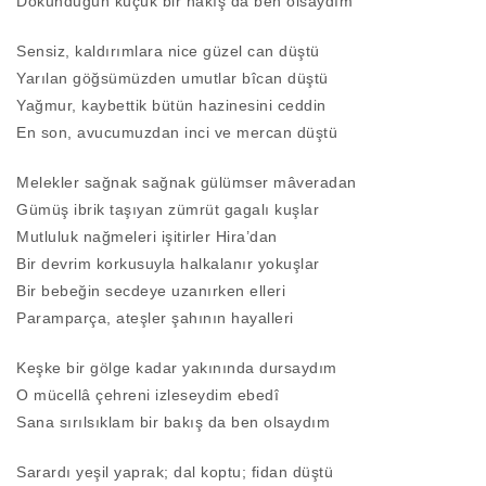
Dokunduğun küçük bir nakış da ben olsaydım
Sensiz, kaldırımlara nice güzel can düştü
Yarılan göğsümüzden umutlar bîcan düştü
Yağmur, kaybettik bütün hazinesini ceddin
En son, avucumuzdan inci ve mercan düştü
Melekler sağnak sağnak gülümser mâveradan
Gümüş ibrik taşıyan zümrüt gagalı kuşlar
Mutluluk nağmeleri işitirler Hira’dan
Bir devrim korkusuyla halkalanır yokuşlar
Bir bebeğin secdeye uzanırken elleri
Paramparça, ateşler şahının hayalleri
Keşke bir gölge kadar yakınında dursaydım
O mücellâ çehreni izleseydim ebedî
Sana sırılsıklam bir bakış da ben olsaydım
Sarardı yeşil yaprak; dal koptu; fidan düştü