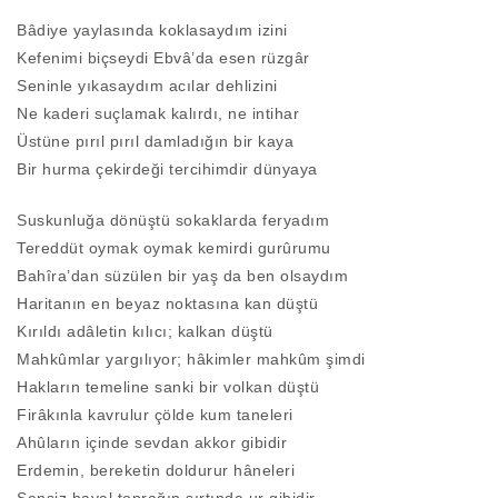
Bâdiye yaylasında koklasaydım izini
Kefenimi biçseydi Ebvâ’da esen rüzgâr
Seninle yıkasaydım acılar dehlizini
Ne kaderi suçlamak kalırdı, ne intihar
Üstüne pırıl pırıl damladığın bir kaya
Bir hurma çekirdeği tercihimdir dünyaya
Suskunluğa dönüştü sokaklarda feryadım
Tereddüt oymak oymak kemirdi gurûrumu
Bahîra’dan süzülen bir yaş da ben olsaydım
Haritanın en beyaz noktasına kan düştü
Kırıldı adâletin kılıcı; kalkan düştü
Mahkûmlar yargılıyor; hâkimler mahkûm şimdi
Hakların temeline sanki bir volkan düştü
Firâkınla kavrulur çölde kum taneleri
Ahûların içinde sevdan akkor gibidir
Erdemin, bereketin doldurur hâneleri