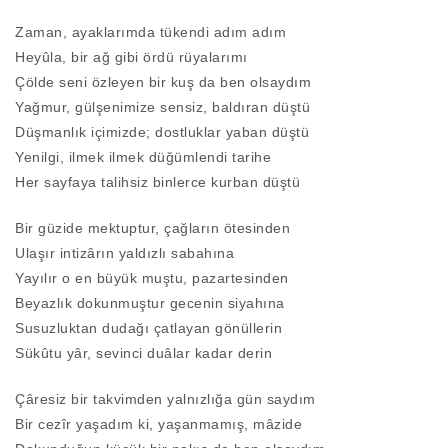
Zaman, ayaklarımda tükendi adım adım
Heyûla, bir ağ gibi ördü rüyalarımı
Çölde seni özleyen bir kuş da ben olsaydım
Yağmur, gülşenimize sensiz, baldıran düştü
Düşmanlık içimizde; dostluklar yaban düştü
Yenilgi, ilmek ilmek düğümlendi tarihe
Her sayfaya talihsiz binlerce kurban düştü
Bir güzide mektuptur, çağların ötesinden
Ulaşır intizârın yaldızlı sabahına
Yayılır o en büyük muştu, pazartesinden
Beyazlık dokunmuştur gecenin siyahına
Susuzluktan dudağı çatlayan gönüllerin
Sükûtu yâr, sevinci duâlar kadar derin
Çâresiz bir takvimden yalnızlığa gün saydım
Bir cezîr yaşadım ki, yaşanmamış, mâzide