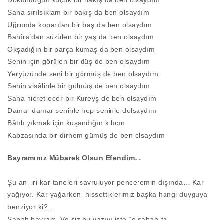
Dokunduğun küçük bir nakış da ben olsaydım
Sana sırılsıklam bir bakış da ben olsaydım
Uğrunda koparılan bir baş da ben olsaydım
Bahîra’dan süzülen bir yaş da ben olsaydım
Okşadığın bir parça kumaş da ben olsaydım
Senin için görülen bir düş de ben olsaydım
Yeryüzünde seni bir görmüş de ben olsaydım
Senin visâlinle bir gülmüş de ben olsaydım
Sana hicret eder bir Kureyş de ben olsaydım
Damar damar seninle hep seninle dolsaydım
Bâtılı yıkmak için kuşandığın kılıcın
Kabzasında bir dirhem gümüş de ben olsaydım
Bayramınız Mübarek Olsun Efendim…
Şu an, iri kar taneleri savruluyor penceremin dışında… Kar
yağıyor. Kar yağarken hissettiklerimiz başka hangi duyguya
benziyor ki?..
Sabah bayram. Ve siz bu yazıyı işte “o sabah”ta