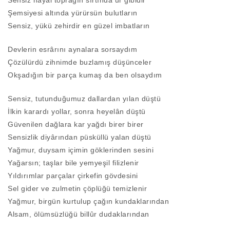
Sensiz hayal toprağın sırtında ur gibidir
Şemsiyesi altında yürürsün bulutların
Sensiz, yükü zehirdir en güzel imbatların
Devlerin esrârını aynalara sorsaydım
Çözülürdü zihnimde buzlamış düşünceler
Okşadığın bir parça kumaş da ben olsaydım
Sensiz, tutunduğumuz dallardan yılan düştü
İlkin karardı yollar, sonra heyelân düştü
Güvenilen dağlara kar yağdı birer birer
Sensizlik diyârından püsküllü yalan düştü
Yağmur, duysam içimin göklerinden sesini
Yağarsın; taşlar bile yemyeşil filizlenir
Yıldırımlar parçalar çirkefin gövdesini
Sel gider ve zulmetin çöplüğü temizlenir
Yağmur, birgün kurtulup çağın kundaklarından
Alsam, ölümsüzlüğü billûr dudaklarından