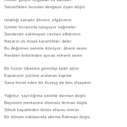
Sensizlikten bozulan dengeye ziyan düştü
Islaklığı sanadır âhımın, efgânımın
İçimde hicranınla tutuşuyor nağmeler
Sendendir eskimeyen cevheri efkârımın
Nazarın ok misali karanlıkları deler
Bu değirmen seninle dönüyor; âhenk senin
Renkleri birbirinden ayıran mihenk senin
Bir hüzün ülkesine gömülüp kaldı adım
Kapanıyor yüzüne aralanan kapılar
Sana hicret eden bir Kureyş de ben olsaydım
Yağmur, sayrılığıma seninle derman düştü
Beynimin merkezine ölümsüz ferman düştü
Silindi hayalimden bütün efsunu ömrün
Bir dönüm noktasında aklıma Rahman düştü