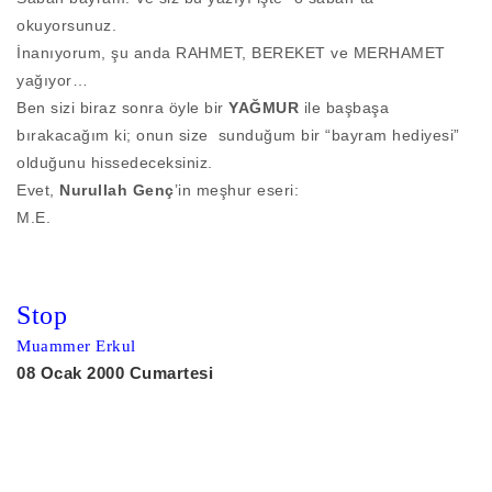
okuyorsunuz.
İnanıyorum, şu anda RAHMET, BEREKET ve MERHAMET
yağıyor…
Ben sizi biraz sonra öyle bir
YAĞMUR
ile başbaşa
bırakacağım ki; onun size sunduğum bir “bayram hediyesi”
olduğunu hissedeceksiniz.
Evet,
Nurullah Genç
’in meşhur eseri:
M.E.
Stop
Muammer Erkul
08 Ocak 2000 Cumartesi