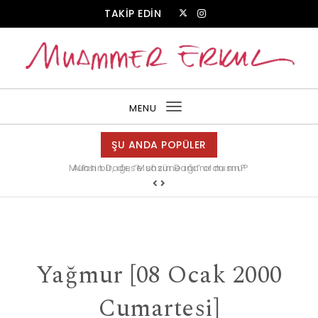
Skip to content
TAKİP EDİN
Muammer Erkul Web Sitesi
MENU
Toggle
navigation
ŞU ANDA POPÜLER
Allah bir, dese sözüne inanır mısın?
Yağmur [08 Ocak 2000
Cumartesi]