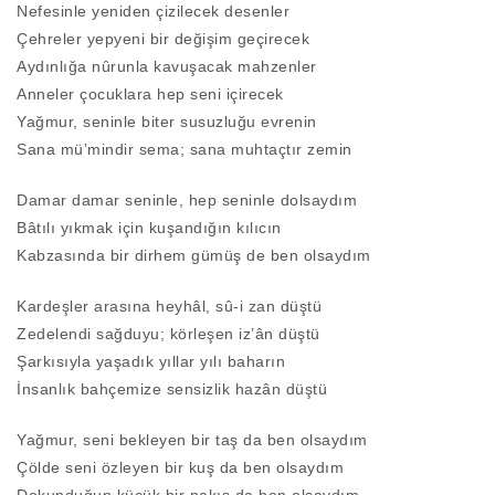
Nefesinle yeniden çizilecek desenler
Çehreler yepyeni bir değişim geçirecek
Aydınlığa nûrunla kavuşacak mahzenler
Anneler çocuklara hep seni içirecek
Yağmur, seninle biter susuzluğu evrenin
Sana mü’mindir sema; sana muhtaçtır zemin
Damar damar seninle, hep seninle dolsaydım
Bâtılı yıkmak için kuşandığın kılıcın
Kabzasında bir dirhem gümüş de ben olsaydım
Kardeşler arasına heyhâl, sû-i zan düştü
Zedelendi sağduyu; körleşen iz’ân düştü
Şarkısıyla yaşadık yıllar yılı baharın
İnsanlık bahçemize sensizlik hazân düştü
Yağmur, seni bekleyen bir taş da ben olsaydım
Çölde seni özleyen bir kuş da ben olsaydım