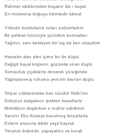
Rahmet vâdilerinden boşanır âb-ı hayat
En müstesna doğuşa hâmiledir kâinat
Yıllardır bozbulanık suları yudumladım
Bir pelikan hüznüyle yürüdüm kumsalları
Yağmur, seni bekleyen bir taş da ben olsaydım
Hasretin alev alev içime bir ân düştü
Değişti hayal köşküm, gözünde viran düştü
Sonsuzluk çiçeklerle donandı yüreğimde
Yağmalanmış ruhuma yeni bir devran düştü
İhtiyar cübbesinden kan süzülür Nebi’nin
Gökyüzü dalgalanır ipekten kanatlarla
Mehtâbını düşlerken o mühür sahibinin
Sarsılır Ebu Kubeys kovulmuş feryatlarla
Evlerin anasına dikilir yeşil bayrak
Yeryüzü âvâredir, yapayalnız ve kurak