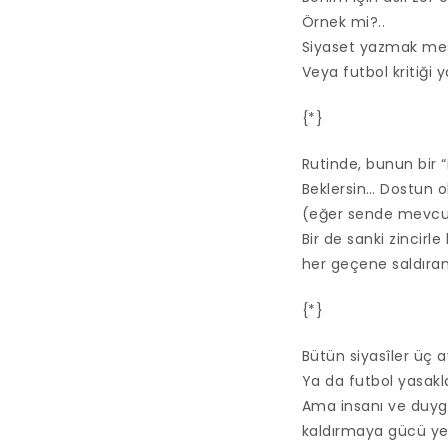
Örnek mi?..
Siyaset yazmak me
Veya futbol kritiği
{*}
Rutinde, bunun bir “i
Beklersin… Dostun o
(eğer sende mevcutsa
Bir de sanki zincirl
her geçene saldıran
{*}
Bütün siyasîler üç 
Ya da futbol yasakla
Ama insanı ve duyg
kaldırmaya gücü y