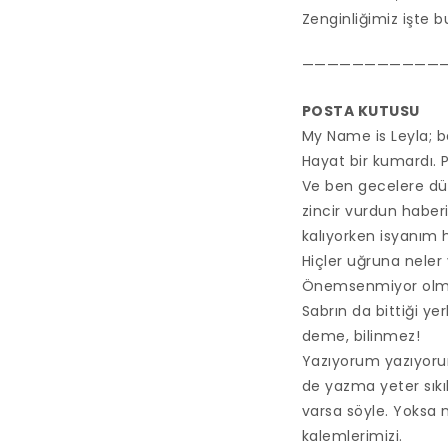
Zenginliğimiz işte 
———————————
POSTA KUTUSU
My Name is Leyla; 
Hayat bir kumardı. 
Ve ben gecelere dü
zincir vurdun haber
kalıyorken isyanım 
Hiçler uğruna nele
Önemsenmiyor olma
Sabrın da bittiği ye
deme, bilinmez!
Yazıyorum yazıyorum 
de yazma yeter sıkı
varsa söyle. Yoksa 
kalemlerimizi.