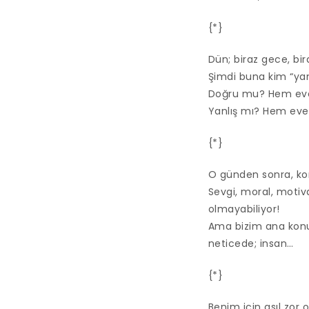
{*}
Dün; biraz gece, bir
Şimdi buna kim “yanl
Doğru mu? Hem eve
Yanlış mı? Hem evet
{*}
O günden sonra, ko
Sevgi, moral, motiva
olmayabiliyor!
Ama bizim ana konumu
neticede; insan…
{*}
Benim için asıl zor 