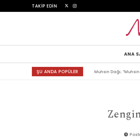
Skip to content
TAKİP EDİN
Muammer Erkul Web Sitesi
ANA S
ŞU ANDA POPÜLER
Muhsin Dağı; “Muhsin
Allah bir, dese sözün
Zengin
Post