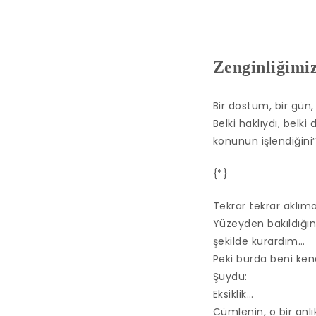
Zenginliğimi
Bir dostum, bir gün,
Belki haklıydı, belk
konunun işlendiğini
{*}
Tekrar tekrar aklı
Yüzeyden bakıldığın
şekilde kurardım…
Peki burda beni kend
Şuydu:
Eksiklik…
Cümlenin, o bir anlık