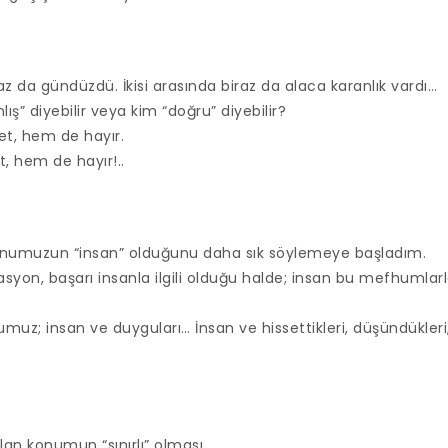
az da gündüzdü. İkisi arasında biraz da alaca karanlık vardı…
ış” diyebilir veya kim “doğru” diyebilir?
t, hem de hayır.
, hem de hayır!..
numuzun “insan” olduğunu daha sık söylemeye başladım.
syon, başarı insanla ilgili olduğu halde; insan bu mefhumlarl
z; insan ve duyguları… İnsan ve hissettikleri, düşündükleri, 
olan konumun “sınırlı” olması.