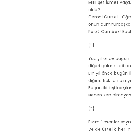
Millî Şef İsmet Paşa
oldu?
Cemal Gürsel… Öğre
onun cumhurbaşkanı 
Pele? Cambaz! Beck
{*}
Yüz yıl önce bugün ik
diğeri gülümsedi o
Bin yıl önce bugün ik
diğeri; tıpkı on bin
Bugün iki kişi karşı
Neden sen olmayası
{*}
Bizim “İnsanlar say
Ve de üstelik, her i