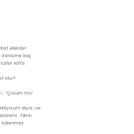
hat ellerde!
n. Gönlüme kaç
utlar lafta
l olur?
hı!.. “Çözüm mü”
ekliyorum diyor, ne
lanım!.. Fikrin
şu tükenmez