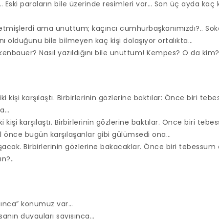
… Eski paraların bile üzerinde resimleri var… Son üç ayda kaç
tmişlerdi ama unuttum; kaçıncı cumhurbaşkanımızdı?.. Soka
olduğunu bile bilmeyen kaç kişi dolaşıyor ortalıkta…
enbauer? Nasıl yazıldığını bile unuttum! Kempes? O da kim?.
i kişi karşılaştı. Birbirlerinin gözlerine baktılar: Önce biri te
na…
i kişi karşılaştı. Birbirlerinin gözlerine baktılar. Önce biri teb
 yıl önce bugün karşılaşanlar gibi gülümsedi ona…
laşacak. Birbirlerinin gözlerine bakacaklar. Önce biri tebessü
n?..
ısınca” konumuz var…
nsanın duyguları sayısınca…