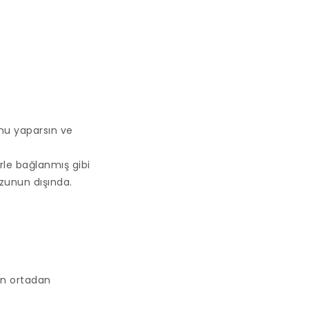
unu yaparsın ve
rle bağlanmış gibi
vzunun dışında.
in ortadan