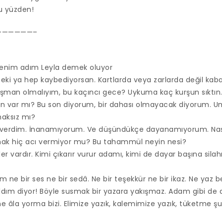
bu yüzden!
——————–
benim adım Leyla demek oluyor
Peki ya hep kaybediyorsan. Kartlarda veya zarlarda değil kaba
şman olmalıyım, bu kaçıncı gece? Uykuma kaç kurşun sıktı
in var mı? Bu son diyorum, bir dahası olmayacak diyorum. Um
haksız mı?
r verdim. İnanamıyorum. Ve düşündükçe dayanamıyorum. Nası
k hiç acı vermiyor mu? Bu tahammül neyin nesi?
rler vardır. Kimi çıkarır vurur adamı, kimi de dayar başına sila
ne bir ses ne bir sedâ. Ne bir teşekkür ne bir ikaz. Ne yaz b
ldım diyor! Böyle susmak bir yazara yakışmaz. Adam gibi de as
ne âla yorma bizi. Elimize yazık, kalemimize yazık, tüketme 