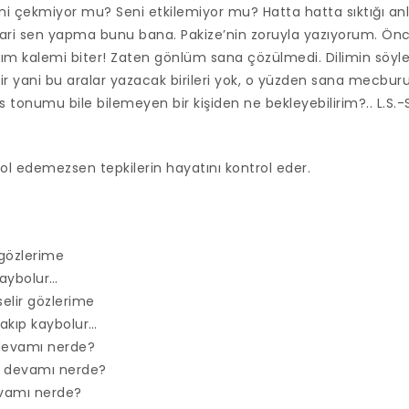
ni çekmiyor mu? Seni etkilemiyor mu? Hatta hatta sıktığı anl
ri sen yapma bunu bana. Pakize’nin zoruyla yazıyorum. Öncek
m kalemi biter! Zaten gönlüm sana çözülmedi. Dilimin söyle
bir yani bu aralar yazacak birileri yok, o yüzden sana mecb
s tonumu bile bilemeyen bir kişiden ne bekleyebilirim?.. L.S.
rol edemezsen tepkilerin hayatını kontrol eder.
 gözlerime
 kaybolur…
lir gözlerime
çakıp kaybolur…
devamı nerde?
 devamı nerde?
ıvamı nerde?