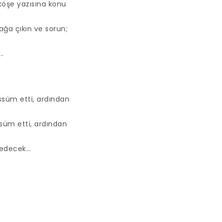
 köşe yazısına konu
ğa çıkın ve sorun;
.
bessüm etti, ardından
essüm etti, ardından
m edecek…