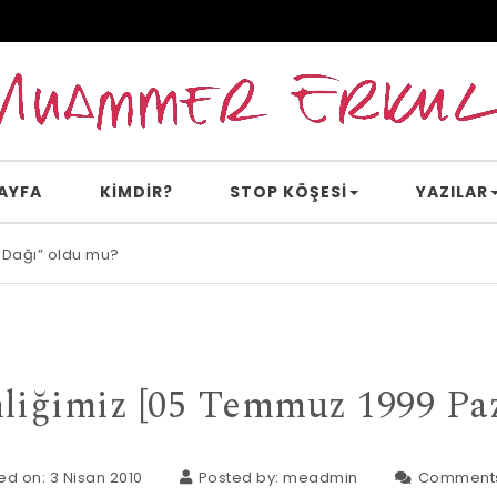
AYFA
KİMDİR?
STOP KÖŞESI
YAZILAR
 Dağı” oldu mu?
e inanır mısın?
liğimiz [05 Temmuz 1999 Paz
ed on: 3 Nisan 2010
Posted by:
meadmin
Comment