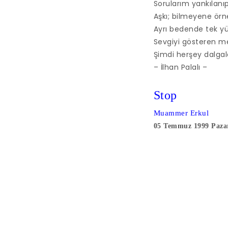
Sorularım yankılanı
Aşkı; bilmeyene örn
Ayrı bedende tek yü
Sevgiyi gösteren me
Şimdi herşey dalgal
– İlhan Palalı –
Stop
Muammer Erkul
05 Temmuz 1999 Pazar