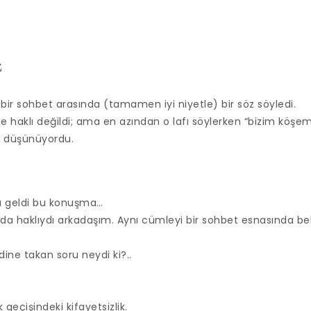
z
 bir sohbet arasında (tamamen iyi niyetle) bir söz söyledi.
i de haklı değildi; ama en azından o lafı söylerken “bizim köşe
” düşünüyordu.
ma geldi bu konuşma…
da haklıydı arkadaşım. Aynı cümleyi bir sohbet esnasında bel
ine takan soru neydi ki?..
 geçişindeki kifayetsizlik.