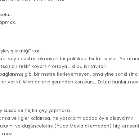
sela…
 yapmak.
şleyiş pratiği” var…
lan veya dostun olmayan bir politikacı bir laf söyler. Yorum
) bir teklif koyarsın ortaya… Ki bu iyi tavırdır.
e bağlanmış gibi bir metre ilerleyemeyen, ama yine sanki zinci
lar var ki; Allah onların şerrinden korusun… Zaten bunlar me
ay sussa ve hiçbir şey yapmasa…
nsa ve ligler kaldırılsa, ne yazardım acaba öyle olsaydım?..
ularını ve düşüncelerini (Yüce Mevla dilemeden) hiç kimsen
etmez…