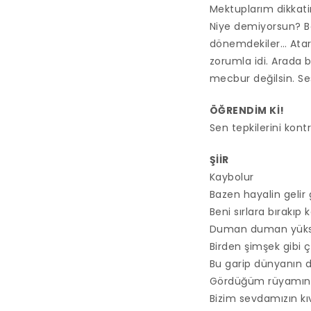
Mektuplarım dikkati
Niye demiyorsun? Ba
dönemdekiler… Atarı
zorumla idi. Arada 
mecbur değilsin. Se
ÖĞRENDİM Kİ!
Sen tepkilerini kont
ŞİİR
Kaybolur
Bazen hayalin gelir
Beni sırlara bırakıp
Duman duman yükse
Birden şimşek gibi 
Bu garip dünyanın 
Gördüğüm rüyamın
Bizim sevdamızın k