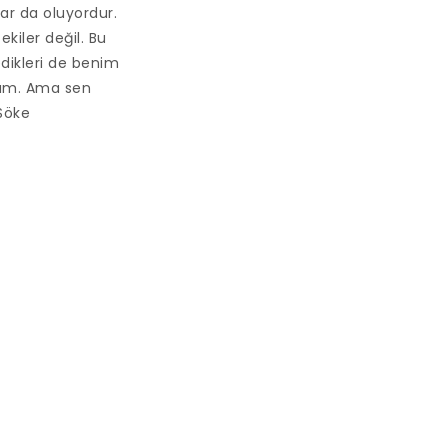
ar da oluyordur.
iler değil. Bu
dikleri de benim
urum. Ama sen
-Söke