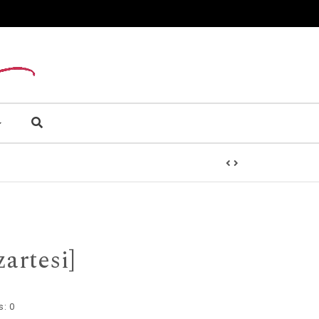
artesi]
s:
0