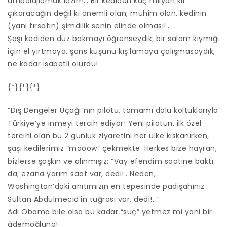
ambalajlamak lazım… Bir kediden kaç milyon kıl
çıkaracağın değil ki önemli olan; mühim olan, kedinin
(yani fırsatın) şimdilik senin elinde olması!..
Şaşı kediden düz bakmayı öğrenseydik; bir salam kıymığı
için el yırtmaya, şans kuşunu kış’lamaya çalışmasaydık,
ne kadar isabetli olurdu!
{*}{*}{*}
“Dış Dengeler Uçağı”nın pilotu, tamamı dolu koltuklarıyla
Türkiye’ye inmeyi tercih ediyor! Yeni pilotun, ilk özel
tercihi olan bu 2 günlük ziyaretini her ülke kıskanırken,
şaşı kedilerimiz “maoow” çekmekte. Herkes bize hayran,
bizlerse şaşkın ve alınmışız: “Vay efendim saatine baktı
da; ezana yarım saat var, dedi!.. Neden,
Washington’daki anıtımızın en tepesinde padişahınız
Sultan Abdülmecid’in tuğrası var, dedi!..”
Adı Obama bile olsa bu kadar “suç” yetmez mi yani bir
âdemoğluna!