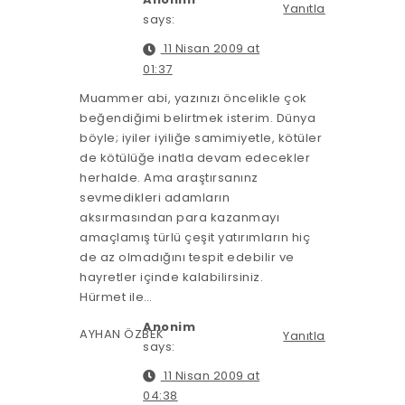
Yanıtla
says:
11 Nisan 2009 at
01:37
Muammer abi, yazınızı öncelikle çok
beğendiğimi belirtmek isterim. Dünya
böyle; iyiler iyiliğe samimiyetle, kötüler
de kötülüğe inatla devam edecekler
herhalde. Ama araştırsanınz
sevmedikleri adamların
aksırmasından para kazanmayı
amaçlamış türlü çeşit yatırımların hiç
de az olmadığını tespit edebilir ve
hayretler içinde kalabilirsiniz.
Hürmet ile…
Anonim
AYHAN ÖZBEK
Yanıtla
says:
11 Nisan 2009 at
04:38