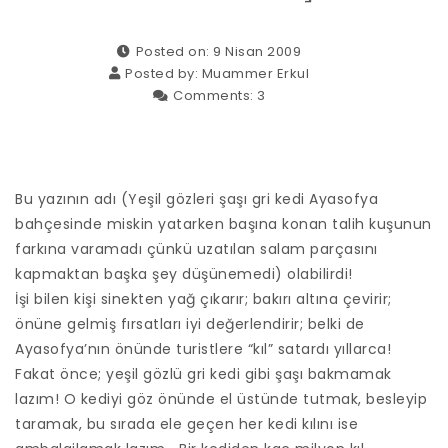
Posted on: 9 Nisan 2009
Posted by:
Muammer Erkul
Comments:
3
Bu yazının adı (Yeşil gözleri şaşı gri kedi Ayasofya
bahçesinde miskin yatarken başına konan talih kuşunun
farkına varamadı çünkü uzatılan salam parçasını
kapmaktan başka şey düşünemedi) olabilirdi!
İşi bilen kişi sinekten yağ çıkarır; bakırı altına çevirir;
önüne gelmiş fırsatları iyi değerlendirir; belki de
Ayasofya’nın önünde turistlere “kıl” satardı yıllarca!
Fakat önce; yeşil gözlü gri kedi gibi şaşı bakmamak
lazım! O kediyi göz önünde el üstünde tutmak, besleyip
taramak, bu sırada ele geçen her kedi kılını ise