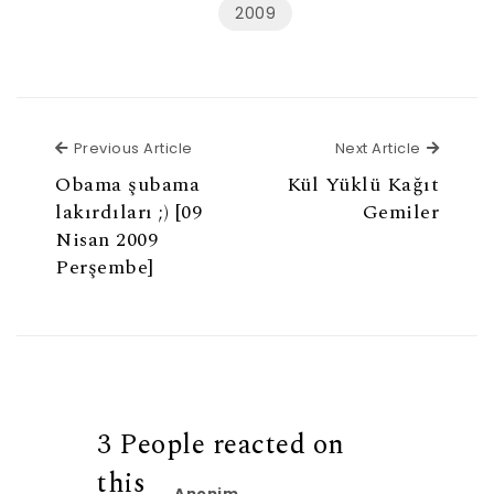
2009
Previous Article
Next Ar
Previous Article
Next Article
Obama şubama
Kül Yüklü Kağıt
lakırdıları ;) [09
Gemiler
Nisan 2009
Perşembe]
3 People reacted on
this
Anonim