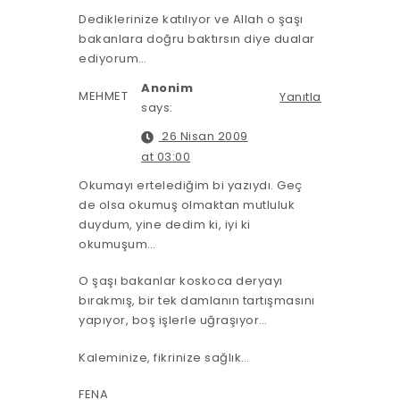
Dediklerinize katılıyor ve Allah o şaşı
bakanlara doğru baktırsın diye dualar
ediyorum…
Anonim
MEHMET
Yanıtla
says:
26 Nisan 2009
at 03:00
Okumayı ertelediğim bi yazıydı. Geç
de olsa okumuş olmaktan mutluluk
duydum, yine dedim ki, iyi ki
okumuşum…
O şaşı bakanlar koskoca deryayı
bırakmış, bir tek damlanın tartışmasını
yapıyor, boş işlerle uğraşıyor…
Kaleminize, fikrinize sağlık…
FENA