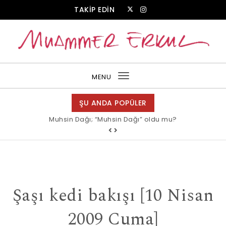
Skip to content
TAKİP EDİN
Muammer Erkul Web Sitesi
MENU
Toggle
navigation
ŞU ANDA POPÜLER
Muhsin Dağı; “Muhsin Dağı” oldu mu?
Şaşı kedi bakışı [10 Nisan
2009 Cuma]