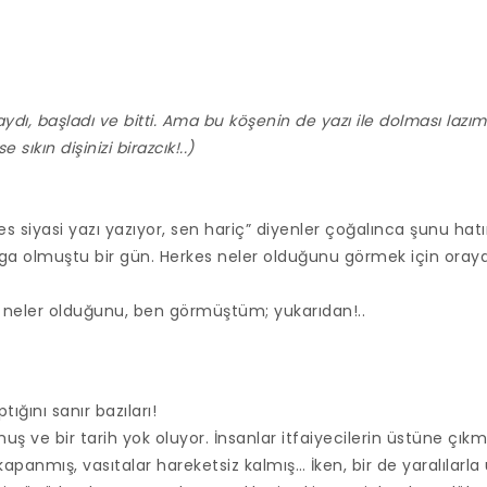
aydı, başladı ve bitti. Ama bu köşenin de yazı ile dolması lazım
 sıkın dişinizi birazcık!..)
s siyasi yazı yazıyor, sen hariç” diyenler çoğalınca şunu hatı
a olmuştu bir gün. Herkes neler olduğunu görmek için oraya
neler olduğunu, ben görmüştüm; yukarıdan!..
ptığını sanır bazıları!
 ve bir tarih yok oluyor. İnsanlar itfaiyecilerin üstüne çıkm
 kapanmış, vasıtalar hareketsiz kalmış… İken, bir de yaralılar