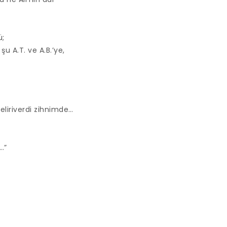
ü;
u A.T. ve A.B.’ye,
eliriverdi zihnimde…
…”