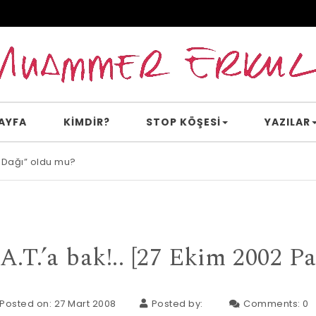
AYFA
KİMDİR?
STOP KÖŞESI
YAZILAR
 Dağı” oldu mu?
e inanır mısın?
 A.T.’a bak!.. [27 Ekim 2002 Pa
Posted on: 27 Mart 2008
Posted by:
Comments:
0