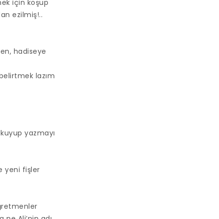
kmek için koşup
an ezilmiş!..
den, hadiseye
belirtmek lazım
 okuyup yazmayı
yeni fişler
öğretmenler
 ne Ali’nin adı