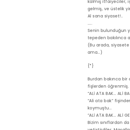
kalmış itfaiyeciler, 
gelmiş, ve üstelik y
Al sana siyaset!..
…..
Senin bulunduğun y
tepeden bakılınca a
(Bu arada, siyaset
ama…)
{*}
Burdan bakınca bir
fişlerden öğrenmiş.
“ALİ ATA BAK… ALİ BA
“Ali ata bak” fişin
koymuştu…
“ALİ ATA BAK… ALİ G
Bizim sınıflardan da
yetiştirdiler. Maşal