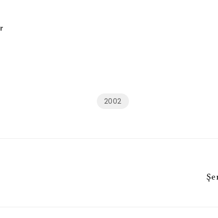
r
2002
Şe