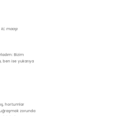
 ki, maaşı
rladım: Bizim
, ben ise yukarıya
ış, hortumlar
la uğraşmak zorunda