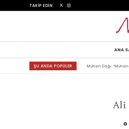
Skip to content
TAKİP EDİN
Muammer Erkul Web Sitesi
ANA S
ŞU ANDA POPÜLER
Muhsin Dağı; “Muhsin
Allah bir, dese sözün
Ali