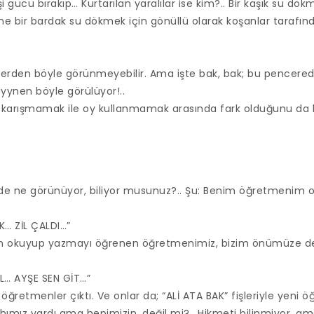
işi gücü bırakıp… Kurtarılan yaralılar ise kim?.. Bir kaşık su dö
ine bir bardak su dökmek için gönüllü olarak koşanlar tarafınd
erden böyle görünmeyebilir. Ama işte bak, bak; bu pencere
yynen böyle görülüyor!..
e karışmamak ile oy kullanmamak arasında fark olduğunu da 
 de ne görünüyor, biliyor musunuz?.. Şu: Benim öğretmenim
K… ZİL ÇALDI…”
den okuyup yazmayı öğrenen öğretmenimiz, bizim önümüze de 
EL… AYŞE SEN GİT…”
 öğretmenler çıktı. Ve onlar da; “ALİ ATA BAK” fişleriyle yeni 
lahımız vardı ama hepimizin, değil mi?.. Hikmeti bilinmiyor, ama