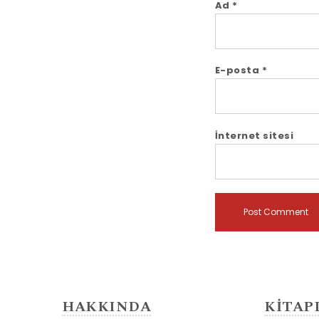
Ad
*
E-posta
*
İnternet sitesi
HAKKINDA
KİTAP