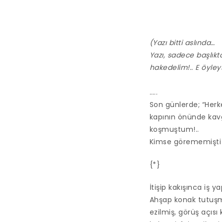
(Yazı bitti aslında…
Yazı, sadece başlıkt
hakedelim!.. E öyleyse
…..
Son günlerde; “Herke
kapının önünde kavg
koşmuştum!..
Kimse görememişti 
{*}
İtişip kakışınca iş ya
Ahşap konak tutuşmuş
ezilmiş, görüş açısı