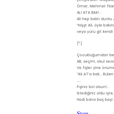
Ömer, Mehmet filan 
ALİ ATA BAK!..
Ali hep baktı durdu
“Hişşt Ali, öyle bak
veya yürü git kendi
{*}
Çocukluğumdan beri 
AB, seçim, okul sez
Ve fişler yine önü
“Ali AT’a bak… Bülen
…..
Fişiniz bol olsun!..
İstediğiniz oldu işte
Hadi bana baş baş!.
Stop