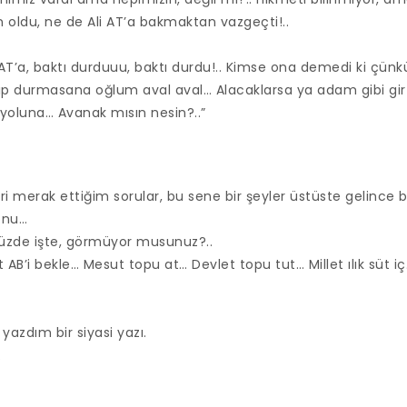
oldu, ne de Ali AT’a bakmaktan vazgeçti!..
 AT’a, baktı durduuu, baktı durdu!.. Kimse ona demedi ki çünk
ınıp durmasana oğlum aval aval… Alacaklarsa ya adam gibi gir ş
 yoluna… Avanak mısın nesin?..”
merak ettiğim sorular, bu sene bir şeyler üstüste gelince b
onu…
müzde işte, görmüyor musunuz?..
t AB’i bekle… Mesut topu at… Devlet topu tut… Millet ılık süt iç
, yazdım bir siyasi yazı.
.