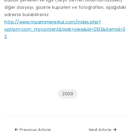
Babıali Şenlikleri ile ilgili (Seyir Defteri bölümümüzdeki)
diğer dosyayı, gazete kupürleri ve fotoğrafları, aşağıdaki
adreste bulabilirsiniz:
http://www.muammererkul.com/index.php?
option=com_mycontent&task=view&id=2102&Itemid=3
2
2009
Previous Article
Next Ar
Previous Article
Next Article