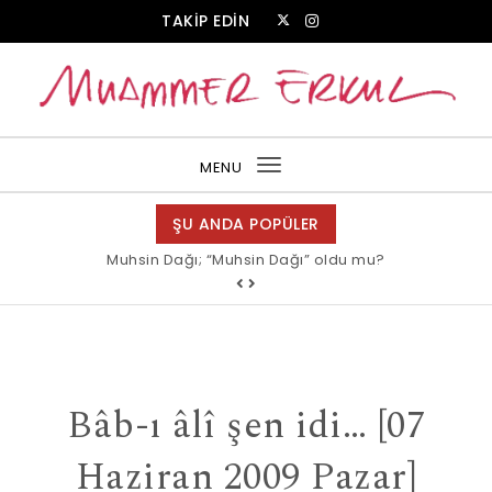
Skip to content
TAKİP EDİN
Muammer Erkul Web Sitesi
MENU
Toggle
navigation
ŞU ANDA POPÜLER
Muhsin Dağı; “Muhsin Dağı” oldu mu?
Bâb-ı âlî şen idi… [07
Haziran 2009 Pazar]