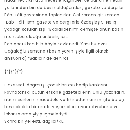
hükümet yıkmaya heveslendiğinden ve bunun en etkili
yollarından biri de basın olduğundan, gazete ve dergiler
Bâb-ı âlî çevresinde toplanırlar. Gel zaman git zaman,
“Bâb-ı âlî” ismi gazete ve dergilerle özdeşleşir. “Ne iş
yaptığı” sorulan kişi; “Bâbıâlîdenim” demişse onun basın
mensubu olduğu anlaşılır, idi…
Ben çocukken bile böyle söylenirdi. Yani bu aynı
Cağaloğlu semtine (basın yayın işiyle ilgili olarak
anılıyorsa) “Babıali” de denirdi.
{*}{*}{*}
Gazeteci “doğmuş” çocukları cezbedip kanlarını
kaynatansa; bütün efsane gazetecilerin, ünlü yazarların,
namlı şairlerin, mücadele ve fikir adamlarının işte bu üç
beş sokakta bir arada yaşamaları; aynı kahvehane ve
lokantalarda yiyip içmeleriydi…
Sonra bir yel esti, dağıldı/k!..