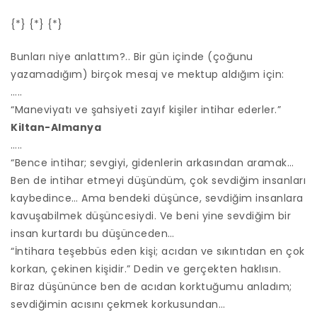
{*} {*} {*}
Bunları niye anlattım?.. Bir gün içinde (çoğunu
yazamadığım) birçok mesaj ve mektup aldığım için:
…..
“Maneviyatı ve şahsiyeti zayıf kişiler intihar ederler.”
Kiltan-Almanya
…..
“Bence intihar; sevgiyi, gidenlerin arkasından aramak…
Ben de intihar etmeyi düşündüm, çok sevdiğim insanları
kaybedince… Ama bendeki düşünce, sevdiğim insanlara
kavuşabilmek düşüncesiydi. Ve beni yine sevdiğim bir
insan kurtardı bu düşünceden…
“İntihara teşebbüs eden kişi; acıdan ve sıkıntıdan en çok
korkan, çekinen kişidir.” Dedin ve gerçekten haklısın.
Biraz düşününce ben de acıdan korktuğumu anladım;
sevdiğimin acısını çekmek korkusundan…