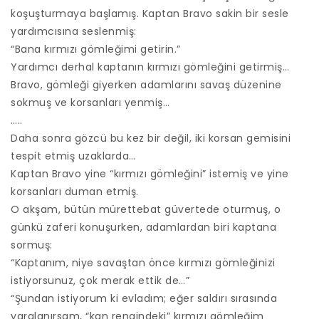
koşuşturmaya başlamış. Kaptan Bravo sakin bir sesle
yardımcısına seslenmiş:
“Bana kırmızı gömleğimi getirin.”
Yardımcı derhal kaptanın kırmızı gömleğini getirmiş…
Bravo, gömleği giyerken adamlarını savaş düzenine
sokmuş ve korsanları yenmiş…
…..
Daha sonra gözcü bu kez bir değil, iki korsan gemisini
tespit etmiş uzaklarda…
Kaptan Bravo yine “kırmızı gömleğini” istemiş ve yine
korsanları duman etmiş.
O akşam, bütün mürettebat güvertede oturmuş, o
günkü zaferi konuşurken, adamlardan biri kaptana
sormuş:
“Kaptanım, niye savaştan önce kırmızı gömleğinizi
istiyorsunuz, çok merak ettik de…”
“Şundan istiyorum ki evladım; eğer saldırı sırasında
yaralanırsam, “kan rengindeki” kırmızı gömleğim