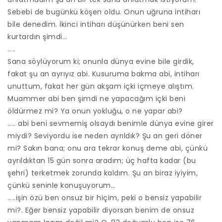
Sebebi de bugünkü köşen oldu. Onun uğruna intiharı
bile denedim. İkinci intiharı düşünürken beni sen
kurtardın şimdi…
…..
Sana söylüyorum ki; onunla dünya evine bile girdik,
fakat şu an ayrıyız abi. Kusuruma bakma abi, intiharı
unuttum, fakat her gün akşam içki içmeye alıştım.
Muammer abi ben şimdi ne yapacağım içki beni
öldürmez mi? Ya onun yokluğu, o ne yapar abi?
….. abi beni sevmemiş olsaydı benimle dünya evine girer
miydi? Seviyordu ise neden ayrıldık? Şu an geri döner
mi? Sakın bana; onu ara tekrar konuş deme abi, çünkü
ayrıldıktan 15 gün sonra aradım; üç hafta kadar (bu
şehri) terketmek zorunda kaldım. Şu an biraz iyiyim,
çünkü seninle konuşuyorum…
…..işin özü ben onsuz bir hiçim, peki o bensiz yapabilir
mi?. Eğer bensiz yapabilir diyorsan benim de onsuz