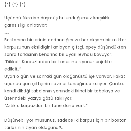
{*} {*} {*}
Üçüncü fıkra ise düşmüş bulunduğumuz karşılıklı
çaresizliği anlatıyor:
…..
Bostanına birilerinin dadandığını ve her akşam bir miktar
karpuzunun eksildiğini anlayan çiftçi, epey düşündükten
sonra tarlasının kenarına bir uyarı levhası koyuyor:
“Dikkat! Karpuzlardan bir tanesine siyanür enjekte
edildi!..”
Uyarı o gün ve sonraki gün olağanüstü işe yarıyor. Fakat
üçüncü gün çiftçinin sevinci kursağında kalıyor. Çünkü,
kendi diktiği tabelanın yanındaki ikinci bir tabelaya ve
üzerindeki yazıya gözü takılıyor:
“Artık o karpuzdan bir tane daha var!..”
…..
Düşünebiliyor musunuz, sadece iki karpuz için bir bostan
tarlasının ziyan olduğunu?..