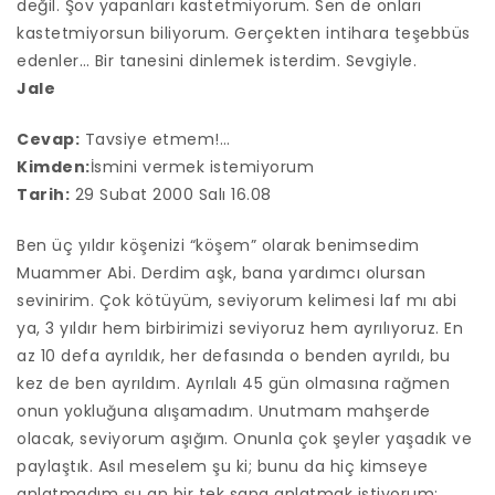
değil. Şov yapanları kastetmiyorum. Sen de onları
kastetmiyorsun biliyorum. Gerçekten intihara teşebbüs
edenler… Bir tanesini dinlemek isterdim. Sevgiyle.
Jale
Cevap:
Tavsiye etmem!…
Kimden:
İsmini vermek istemiyorum
Tarih:
29 Subat 2000 Salı 16.08
Ben üç yıldır köşenizi “köşem” olarak benimsedim
Muammer Abi. Derdim aşk, bana yardımcı olursan
sevinirim. Çok kötüyüm, seviyorum kelimesi laf mı abi
ya, 3 yıldır hem birbirimizi seviyoruz hem ayrılıyoruz. En
az 10 defa ayrıldık, her defasında o benden ayrıldı, bu
kez de ben ayrıldım. Ayrılalı 45 gün olmasına rağmen
onun yokluğuna alışamadım. Unutmam mahşerde
olacak, seviyorum aşığım. Onunla çok şeyler yaşadık ve
paylaştık. Asıl meselem şu ki; bunu da hiç kimseye
anlatmadım şu an bir tek sana anlatmak istiyorum: