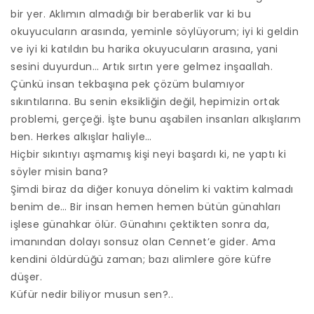
bir yer. Aklımın almadığı bir beraberlik var ki bu
okuyucuların arasında, yeminle söylüyorum; iyi ki geldin
ve iyi ki katıldın bu harika okuyucuların arasına, yani
sesini duyurdun… Artık sırtın yere gelmez inşaallah.
Çünkü insan tekbaşına pek çözüm bulamıyor
sıkıntılarına. Bu senin eksikliğin değil, hepimizin ortak
problemi, gerçeği. İşte bunu aşabilen insanları alkışlarım
ben. Herkes alkışlar haliyle…
Hiçbir sıkıntıyı aşmamış kişi neyi başardı ki, ne yaptı ki
söyler misin bana?
Şimdi biraz da diğer konuya dönelim ki vaktim kalmadı
benim de… Bir insan hemen hemen bütün günahları
işlese günahkar ölür. Günahını çektikten sonra da,
imanından dolayı sonsuz olan Cennet’e gider. Ama
kendini öldürdüğü zaman; bazı alimlere göre küfre
düşer.
Küfür nedir biliyor musun sen?..