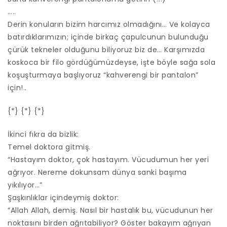
…..
Derin konuların bizim harcımız olmadığını… Ve kolayca
batırdıklarımızın; içinde birkaç çapulcunun bulunduğu
çürük tekneler olduğunu biliyoruz biz de… Karşımızda
koskoca bir filo gördüğümüzdeyse, işte böyle sağa sola
koşuşturmaya başlıyoruz “kahverengi bir pantalon”
için!..
{*} {*} {*}
İkinci fıkra da bizlik:
Temel doktora gitmiş.
“Hastayım doktor, çok hastayım. Vücudumun her yeri
ağrıyor. Nereme dokunsam dünya sanki başıma
yıkılıyor…”
Şaşkınlıklar içindeymiş doktor:
“Allah Allah, demiş. Nasıl bir hastalık bu, vücudunun her
noktasını birden ağrıtabiliyor? Göster bakayım ağrıyan