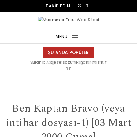
Skip to content
TAKİP EDİN
Muammer Erkul Web Sitesi
MENU
Toggle
navigation
ŞU ANDA POPÜLER
Allah bir, dese sözüne inanır mısın?
Ben Kaptan Bravo (veya
intihar dosyası-1) [03 Mart