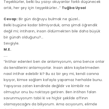
Teşekkürler, belki bu yazıyı okuyanlar farklı düşünecek
artık, her şey için teşşekkürler…”
Tuğba Uysal
Cevap:
Bir gün doğruyu bulmak ne güzel…
Belki bugüne kadar bilmiyorduk, ama şimdi öğrendik
değil mi; intiharın, insan öldürmekten bile daha büyük
bir günah olduğunu?…
Sevgiyle.
M.E.
…..
“İntihar edenleri ben de anlamıyorum, ama bence onlar
da kendilerini anlamıyorlar. İnsan aklını kaybetmeden
nasıl intihar edebilir ki? Bu az bir şey mi, kendi canına
kıyıyor, kimse sağlam kafayla yapamaz herhalde bunu.
Yapıyorsa zaten kendinde değildir ve kimbilir ne
olmuştur onu bu noktaya getiren. Ben intiharı falan
savunmuyorum tabii ki ve hiçbir şekilde affının
olamayacağını da biliyorum. Ama acıyorum, elimde