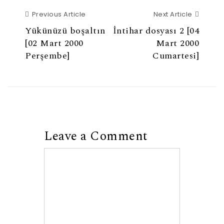
Previous Article
Next Ar
Previous Article
Next Article
Yükünüzü boşaltın
İntihar dosyası 2 [04
[02 Mart 2000
Mart 2000
Perşembe]
Cumartesi]
Leave a Comment
Comment