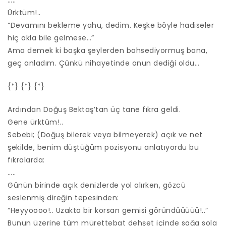
…..
Ürktüm!..
“Devamını bekleme yahu, dedim. Keşke böyle hadiseler
hiç akla bile gelmese…”
Ama demek ki başka şeylerden bahsediyormuş bana,
geç anladım. Çünkü nihayetinde onun dediği oldu…
{*} {*} {*}
Ardından Doğuş Bektaş’tan üç tane fıkra geldi.
Gene ürktüm!..
Sebebi; (Doğuş bilerek veya bilmeyerek) açık ve net
şekilde, benim düştüğüm pozisyonu anlatıyordu bu
fıkralarda:
…..
Günün birinde açık denizlerde yol alırken, gözcü
seslenmiş direğin tepesinden:
“Heyyoooo!.. Uzakta bir korsan gemisi göründüüüüü!..”
Bunun üzerine tüm mürettebat dehşet içinde sağa sola