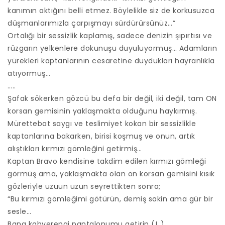
kanımın aktığını belli etmez. Böylelikle siz de korkusuzca
düşmanlarımızla çarpışmayı sürdürürsünüz…”
Ortalığı bir sessizlik kaplamış, sadece denizin şıpırtısı ve
rüzgarın yelkenlere dokunuşu duyuluyormuş… Adamların
yürekleri kaptanlarının cesaretine duydukları hayranlıkla
atıyormuş…
…..
Şafak sökerken gözcü bu defa bir değil, iki değil, tam ON
korsan gemisinin yaklaşmakta olduğunu haykırmış.
Mürettebat saygı ve teslimiyet kokan bir sessizlikle
kaptanlarına bakarken, birisi koşmuş ve onun, artık
alıştıkları kırmızı gömleğini getirmiş…
Kaptan Bravo kendisine takdim edilen kırmızı gömleği
görmüş ama, yaklaşmakta olan on korsan gemisini kısık
gözleriyle uzuun uzun seyrettikten sonra;
“Bu kırmızı gömleğimi götürün, demiş sakin ama gür bir
sesle…
Bana kahverengi pantalonumu getirin (!..)