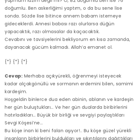
yapmam lazım değil mi? O, 82 doğumlu ben ise 76
doğumlu. Ben askerliğimi yaptım, o da bu sene lise
sonda. Sözde lise bitince annem babam istemeye
gideceklerdi. Annesi babası razı olurlarsa düğün
yapacaktık, razı olmasalar da kaçacaktık.
Cevabını ve tavsiyelerini bekliyorum en kısa zamanda,
dayanacak gücüm kalmadı. Allah’a emanet ol.
{*} {*} {*}
Cevap:
Merhaba açıkyürekli, öğrenmeyi isteyecek
kadar alçakgönüllü ve sormanın erdemini bilen, samimi
kardeşim.
Hoşgeldin binlerce dua eden abinin, ablanın ve kardeşin
her gün buluştukları… Ve her gün dualarda biribirlerini
hatırladıkları… Büyük bir birliği ve sevgiyi paylaştıkları
Sevgi Köşesi’ne…
Bu köşe inan ki beni falan aşıyor!.. Bu köşe güzel yürekli
insanların birbirlerini buldukları ve sıkıntılarını dağıttıkları