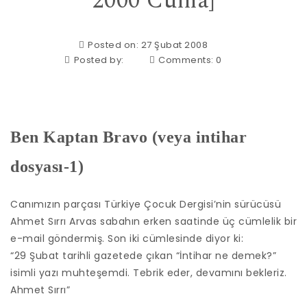
2000 Cuma]
Posted on: 27 Şubat 2008
Posted by:
Comments:
0
Ben Kaptan Bravo (veya intihar
dosyası-1)
Canımızın parçası Türkiye Çocuk Dergisi’nin sürücüsü
Ahmet Sırrı Arvas sabahın erken saatinde üç cümlelik bir
e-mail göndermiş. Son iki cümlesinde diyor ki:
“29 Şubat tarihli gazetede çıkan “İntihar ne demek?”
isimli yazı muhteşemdi. Tebrik eder, devamını bekleriz.
Ahmet Sırrı”