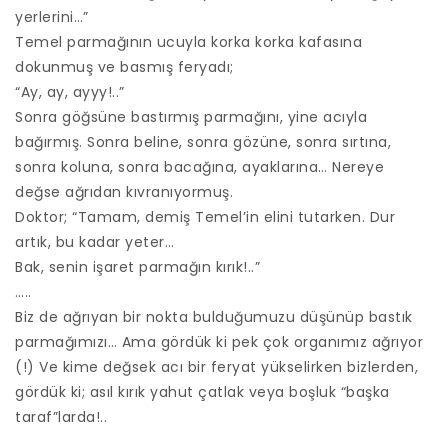
yerlerini…”
Temel parmağının ucuyla korka korka kafasına
dokunmuş ve basmış feryadı;
“Ay, ay, ayyy!..”
Sonra göğsüne bastırmış parmağını, yine acıyla
bağırmış. Sonra beline, sonra gözüne, sonra sırtına,
sonra koluna, sonra bacağına, ayaklarına… Nereye
değse ağrıdan kıvranıyormuş.
Doktor; “Tamam, demiş Temel’in elini tutarken. Dur
artık, bu kadar yeter…
Bak, senin işaret parmağın kırık!..”
…..
Biz de ağrıyan bir nokta bulduğumuzu düşünüp bastık
parmağımızı… Ama gördük ki pek çok organımız ağrıyor
(!) Ve kime değsek acı bir feryat yükselirken bizlerden,
gördük ki; asıl kırık yahut çatlak veya boşluk “başka
taraf”larda!..