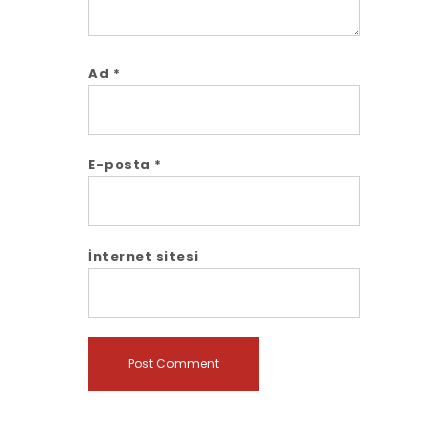
Ad
*
E-posta
*
İnternet sitesi