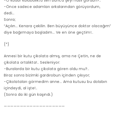
-O kadar kalabalıkta sen bunca şeyi nasıl gördün?..
-Önce sadece adamları arkalarından görüyordum,
dedi…
Sonra;
“Açılın… Kenara çekilin. Ben büyüyünce doktor olacağım”
diye bağırmaya başladım… Ve en öne geçtim!..
{*}
Annesi bir kutu çikolata almış, ama ne Çetin, ne de
çikolata ortalıkta!.. Sesleniyor:
-Buralarda bir kutu çikolata gören oldu mu?..
Biraz sonra bizimki gardırobun içinden çıkıyor;
-Çikolataları görmedim anne… Ama kutusu bu dolabın
içindeydi, al işte!..
(Sonra da iki gün kaşındı.)
———————————————————