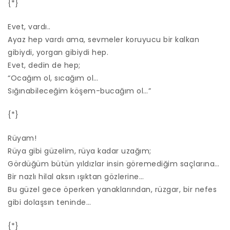
{*}
Evet, vardı..
Ayaz hep vardı ama, sevmeler koruyucu bir kalkan
gibiydi, yorgan gibiydi hep.
Evet, dedin de hep;
“Ocağım ol, sıcağım ol…
Sığınabileceğim köşem-bucağım ol…”
{*}
Rüyam!
Rüya gibi güzelim, rüya kadar uzağım;
Gördüğüm bütün yıldızlar insin göremediğim saçlarına…
Bir nazlı hilal aksın ışıktan gözlerine…
Bu güzel gece öperken yanaklarından, rüzgar, bir nefes
gibi dolaşsın teninde…
{*}