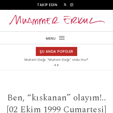
Skip to content
TAKİP EDİN
Muammer Erkul Web Sitesi
MENU
Toggle
navigation
ŞU ANDA POPÜLER
Muhsin Dağı; “Muhsin Dağı” oldu mu?
Allah bir, dese sözüne inanır mısın?
Ben, “kıskanan” olayım!..
[02 Ekim 1999 Cumartesi]