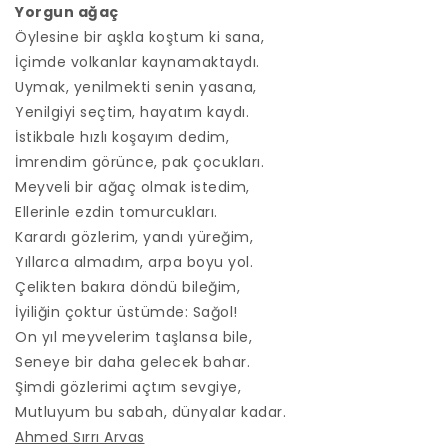
Yorgun ağaç
Öylesine bir aşkla koştum ki sana,
İçimde volkanlar kaynamaktaydı.
Uymak, yenilmekti senin yasana,
Yenilgiyi seçtim, hayatım kaydı.
İstikbale hızlı koşayım dedim,
İmrendim görünce, pak çocukları.
Meyveli bir ağaç olmak istedim,
Ellerinle ezdin tomurcukları.
Karardı gözlerim, yandı yüreğim,
Yıllarca almadım, arpa boyu yol.
Çelikten bakıra döndü bileğim,
İyiliğin çoktur üstümde: Sağol!
On yıl meyvelerim taşlansa bile,
Seneye bir daha gelecek bahar.
Şimdi gözlerimi açtım sevgiye,
Mutluyum bu sabah, dünyalar kadar.
Ahmed Sırrı Arvas