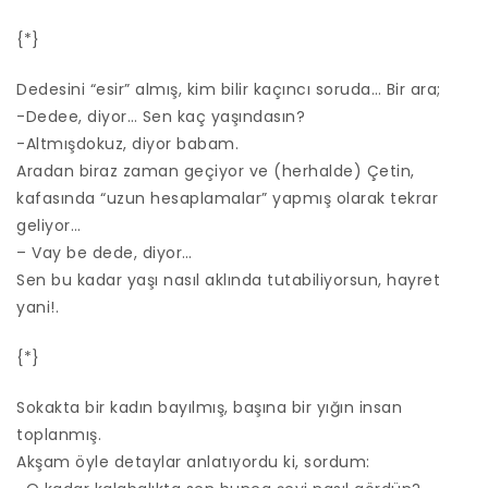
{*}
Dedesini “esir” almış, kim bilir kaçıncı soruda… Bir ara;
-Dedee, diyor… Sen kaç yaşındasın?
-Altmışdokuz, diyor babam.
Aradan biraz zaman geçiyor ve (herhalde) Çetin,
kafasında “uzun hesaplamalar” yapmış olarak tekrar
geliyor…
– Vay be dede, diyor…
Sen bu kadar yaşı nasıl aklında tutabiliyorsun, hayret
yani!.
{*}
Sokakta bir kadın bayılmış, başına bir yığın insan
toplanmış.
Akşam öyle detaylar anlatıyordu ki, sordum: