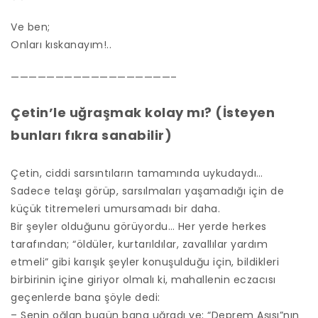
Ve ben;
Onları kıskanayım!..
——————————————————–
Çetin’le uğraşmak kolay mı? (İsteyen
bunları fıkra sanabilir)
Çetin, ciddi sarsıntıların tamamında uykudaydı…
Sadece telaşı görüp, sarsılmaları yaşamadığı için de
küçük titremeleri umursamadı bir daha.
Bir şeyler olduğunu görüyordu… Her yerde herkes
tarafından; “öldüler, kurtarıldılar, zavallılar yardım
etmeli” gibi karışık şeyler konuşulduğu için, bildikleri
birbirinin içine giriyor olmalı ki, mahallenin eczacısı
geçenlerde bana şöyle dedi:
– Senin oğlan bugün bana uğradı ve; “Deprem Aşısı”nın