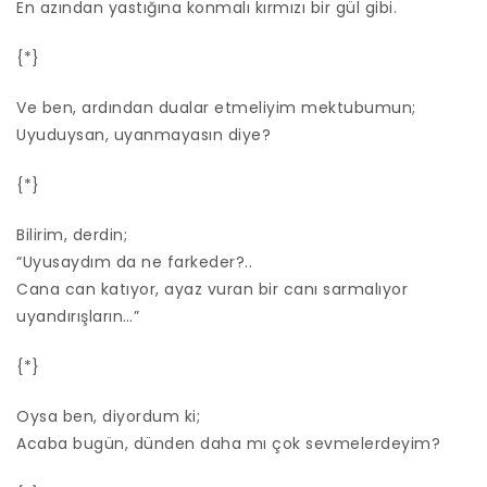
En azından yastığına konmalı kırmızı bir gül gibi.
{*}
Ve ben, ardından dualar etmeliyim mektubumun;
Uyuduysan, uyanmayasın diye?
{*}
Bilirim, derdin;
“Uyusaydım da ne farkeder?..
Cana can katıyor, ayaz vuran bir canı sarmalıyor
uyandırışların…”
{*}
Oysa ben, diyordum ki;
Acaba bugün, dünden daha mı çok sevmelerdeyim?