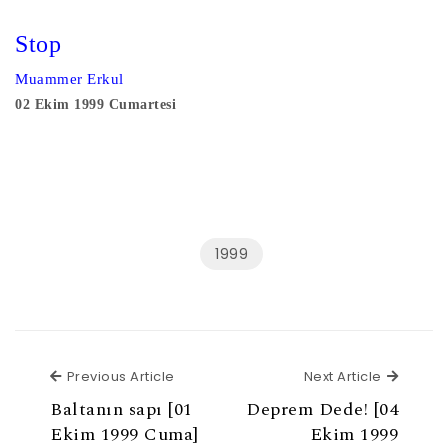
Stop
Muammer Erkul
02 Ekim 1999 Cumartesi
1999
Previous Article
Next Ar
Previous Article
Next Article
Baltanın sapı [01
Deprem Dede! [04
Ekim 1999 Cuma]
Ekim 1999