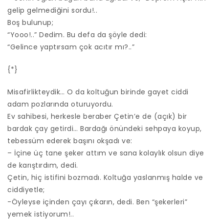
gelip gelmediğini sordu!..
Boş bulunup;
“Yooo!..” Dedim. Bu defa da şöyle dedi:
“Gelince yaptırsam çok acıtır mı?..”
{*}
Misafirlikteydik… O da koltuğun birinde gayet ciddi
adam pozlarında oturuyordu.
Ev sahibesi, herkesle beraber Çetin’e de (açık) bir
bardak çay getirdi… Bardağı önündeki sehpaya koyup,
tebessüm ederek başını okşadı ve:
– İçine üç tane şeker attım ve sana kolaylık olsun diye
de karıştırdım, dedi.
Çetin, hiç istifini bozmadı. Koltuğa yaslanmış halde ve
ciddiyetle;
-Öyleyse içinden çayı çıkarın, dedi. Ben “şekerleri”
yemek istiyorum!..