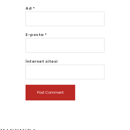
Ad
*
E-posta
*
İnternet sitesi