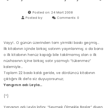
Posted on: 24 Mart 2008
Posted by:
Comments:
0
Vayy!.. O günün üzerinden tam yirmiiki baskı geçmiş…
İlk kitabının içinde birkaç satırım yayınlanmış; o da bana
o ilk kitabının henüz kapağı bile takılmamış olan o ilk
nüshasının içine birkaç satır yazmıştı “tükenmez”
kalemiyle…
Toplam 22 baskı kaldı geride, ve dördüncü kitabının
çıktığını ilk defa siz duyuyorsunuz;
Yangının adı Leyla…
{*}
Yangının adı Leyla lafını; “Sevmek Ölmekle Başlar” diyen