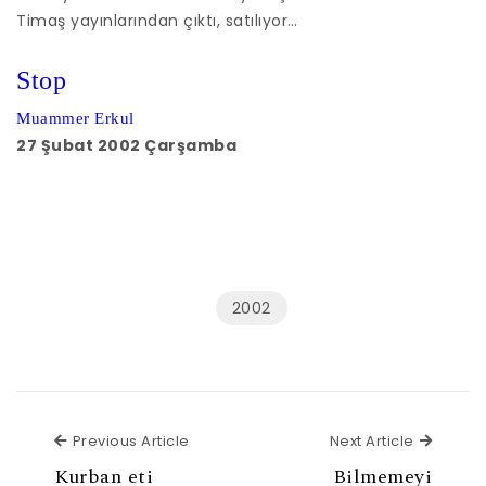
Timaş yayınlarından çıktı, satılıyor…
Stop
Muammer Erkul
27 Şubat 2002 Çarşamba
2002
Previous Article
Next Ar
Previous Article
Next Article
Kurban eti
Bilmemeyi