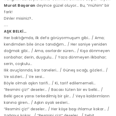
Murat Başaran
deyince güzel oluyor… Bu, “mühim” bir
fark!
Dinler misiniz?..
…..
AŞK BELKİ…
Her baktığımda, ilk defa görüyormuşum gibi… / Ama;
kendimden bile önce tanıdığım… / Her saniye yeniden
doğmak gibi… / Ama, asırlardır süren… / Kışa dönmeyen
sonbahar; derin, duygulu… / Yaza dönmeyen ilkbahar;
serin, coşkulu…
Ilık avuçlarında, kar taneleri… / Güneş sıcağı, gözleri… /
Ve sözleri… / Ve sesi…
Böyle olmalı aşkın tarifi… / Ki, tarif edilememeli…
“Resmini çiz!” deseler… / Bacası tüten bir ev belki… /
Belki gece yarısı terkedilmiş bir şiir… / Veya kaldırımların
kanına giren… / Aşkın ayak sesleri…
“Resmini çiz!” deseler… / Her köşe başı ıhlamur kokar… /
Yağmur kokar… / “Resmini çiz!” deseler… / Şehit