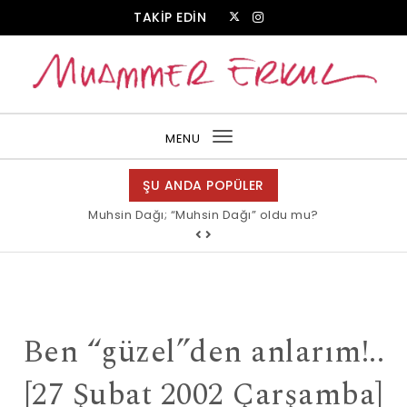
Skip to content
TAKİP EDİN
Muammer Erkul Web Sitesi
MENU
Toggle
navigation
ŞU ANDA POPÜLER
Muhsin Dağı; “Muhsin Dağı” oldu mu?
Ben “güzel”den anlarım!..
[27 Şubat 2002 Çarşamba]