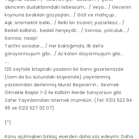
akıncının dudaklarındaki tebessüm… / Veya… / Gecenin
koynuna bırakılan gözyaşları… / Gizli ve mahçup…
Aşk, istemektir belki… / Belki bir ticaret; pazarlıksız… /
Bedeli kalbiniz.. bedeli herşeydir… / Sonrası, yolculuk… /
Sonrası; nasip!
Tarifini sorsalar…. / Her baktığımda, ilk defa
görüyormuşum gibi… / Az kalsın ölüyormuşum gibi…
…..
120 sayfalık kitaptaki yazıların bir kısmı gazetemizde
(tam da bu sütundaki köşesinde) yayınlanmış
yazılarından derlenmiş Murat Başaran’ın… Sevmek
Ölmekle Başlar 1-2 ile Kalbim Nerde Sanıyorsun gibi
Zafer Yayınlarından istemek mümkün. (Tel: 0212 522 94
95 ve 0212 527 02 07)
{*}
Konu açılmışken birkaç eserden daha söz edeyim: Daha