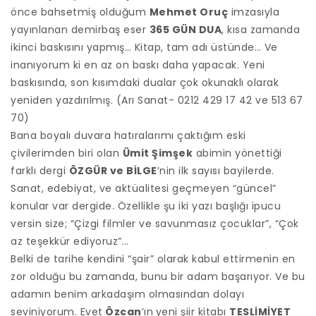
önce bahsetmiş olduğum
Mehmet Oruç
imzasıyla
yayınlanan demirbaş eser
365 GÜN DUA
, kısa zamanda
ikinci baskısını yapmış… Kitap, tam adı üstünde… Ve
inanıyorum ki en az on baskı daha yapacak. Yeni
baskısında, son kısımdaki dualar çok okunaklı olarak
yeniden yazdırılmış. (Arı Sanat- 0212 429 17 42 ve 513 67
70)
Bana boyalı duvara hatıralarımı çaktığım eski
çivilerimden biri olan
Ümit Şimşek
abimin yönettiği
farklı dergi
ÖZGÜR ve BİLGE
’nin ilk sayısı bayilerde.
Sanat, edebiyat, ve aktüalitesi geçmeyen “güncel”
konular var dergide. Özellikle şu iki yazı başlığı ipucu
versin size; “Çizgi filmler ve savunmasız çocuklar”, “Çok
az teşekkür ediyoruz”…
Belki de tarihe kendini “şair” olarak kabul ettirmenin en
zor olduğu bu zamanda, bunu bir adam başarıyor. Ve bu
adamın benim arkadaşım olmasından dolayı
seviniyorum. Evet
Özcan
’ın
yeni şiir kitabı
TESLİMİYET