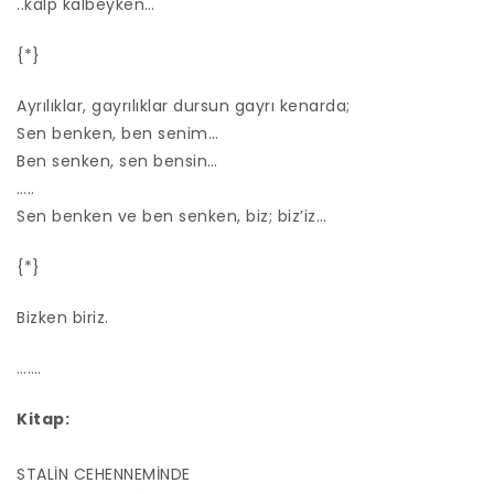
..kalp kalbeyken…
{*}
Ayrılıklar, gayrılıklar dursun gayrı kenarda;
Sen benken, ben senim…
Ben senken, sen bensin…
…..
Sen benken ve ben senken, biz; biz’iz…
{*}
Bizken biriz.
…….
Kitap:
STALİN CEHENNEMİNDE