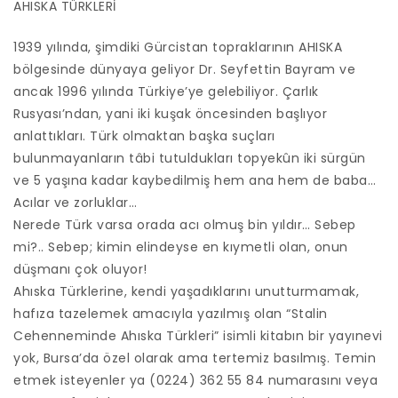
AHISKA TÜRKLERİ
1939 yılında, şimdiki Gürcistan topraklarının AHISKA
bölgesinde dünyaya geliyor Dr. Seyfettin Bayram ve
ancak 1996 yılında Türkiye’ye gelebiliyor. Çarlık
Rusyası’ndan, yani iki kuşak öncesinden başlıyor
anlattıkları. Türk olmaktan başka suçları
bulunmayanların tâbi tutuldukları topyekûn iki sürgün
ve 5 yaşına kadar kaybedilmiş hem ana hem de baba…
Acılar ve zorluklar…
Nerede Türk varsa orada acı olmuş bin yıldır… Sebep
mi?.. Sebep; kimin elindeyse en kıymetli olan, onun
düşmanı çok oluyor!
Ahıska Türklerine, kendi yaşadıklarını unutturmamak,
hafıza tazelemek amacıyla yazılmış olan “Stalin
Cehenneminde Ahıska Türkleri” isimli kitabın bir yayınevi
yok, Bursa’da özel olarak ama tertemiz basılmış. Temin
etmek isteyenler ya (0224) 362 55 84 numarasını veya