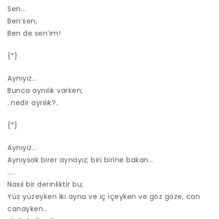
Sen…
Ben’sen;
Ben de sen’im!
{*}
Aynıyız…
Bunca aynılık varken;
..nedir ayrılık?..
{*}
Aynıyız…
Aynıysak birer aynayız; biri birine bakan…
…..
Nasıl bir derinliktir bu;
Yüz yüzeyken iki ayna ve iç içeyken ve göz göze, can
canayken…