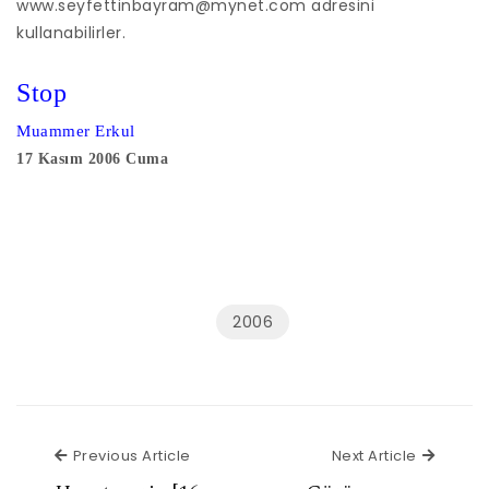
www.seyfettinbayram@mynet.com adresini
kullanabilirler.
Stop
Muammer Erkul
17 Kasım 2006 Cuma
2006
Previous Article
Next Ar
Previous Article
Next Article