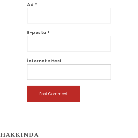
Ad
*
E-posta
*
İnternet sitesi
HAKKINDA