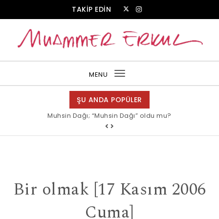
Skip to content
TAKİP EDİN
Muammer Erkul Web Sitesi
MENU
Toggle
navigation
ŞU ANDA POPÜLER
Muhsin Dağı; “Muhsin Dağı” oldu mu?
Bir olmak [17 Kasım 2006
Cuma]