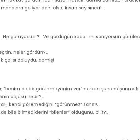
irin hakikat perdesinden süzülmesidir, damla damla… Perdeler, 
manalara geliyor dahi olsa; insan sayısınca!..
. Ne görüyorsun?.. Ve gördüğün kadar mı sanıyorsun görülece
çtin, neler gördün?..
k çalısı doluydu, demiş!
nda; “benim de bir görünmeyenim var” derken şunu düşünmek 
enin ölçüsü nedir?..
darı; kendi göremediğini “görünmez” sanır?..
e bile bilmediklerini “bilenler” olduğunu, bilir?..