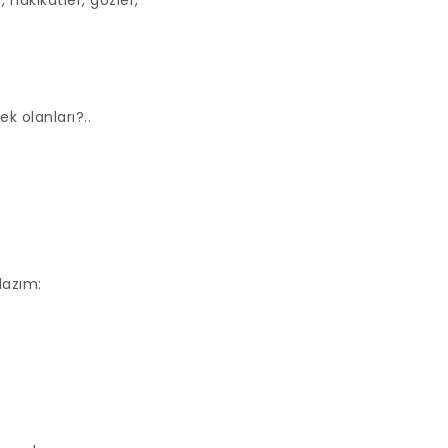
hakikatler, gözler,
k olanları?..
lazım: