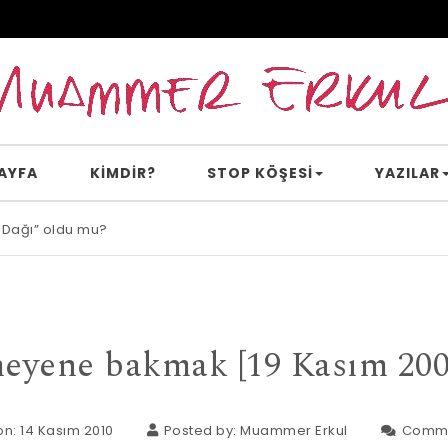
AYFA
KİMDİR?
STOP KÖŞESI
YAZILAR
 Dağı” oldu mu?
e inanır mısın?
yene bakmak [19 Kasım 200
n: 14 Kasım 2010
Posted by:
Muammer Erkul
Comm