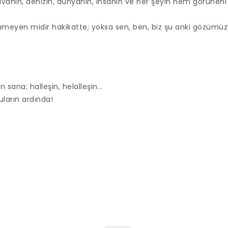
avanın, denizin, dünyanın, insanın ve her şeyin hem görüneni
eyen midir hakikatte; yoksa sen, ben, biz şu anki gözümüz
ın sana; halleşin, helalleşin…
ların ardında!