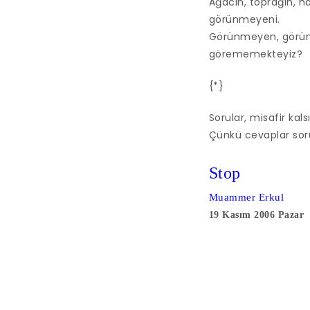
Ağacın, toprağın, h
görünmeyeni.
Görünmeyen, görünm
görememekteyiz?
{*}
Sorular, misafir kals
Çünkü cevaplar soru
Stop
Muammer Erkul
19 Kasım 2006 Pazar