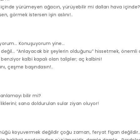
 içinde yürümeyen ağacın, yürüyebilir mi dalları hava içinde?
, görmek istersen işin aslını!..
uyorum… Konuşuyorum yine…
eğil… “Anlayacak bir şeylerin olduğunu” hissetmek, önemli 
benziyor kalbi kapalı olan talipler; aç kalbini!
ı, çeşme başındasın!..
anlamayı bilir mi?
liklerini; sana doldurulan sular ziyan oluyor!
üğü koyuvermek değildir çoğu zaman, feryat figan değildir