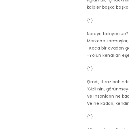
Ağlamak; içindeki k
kalpler başka başka 
{*}
Nereye bakıyorsun?.
Merkebe sormuşlar;
-Koca bir ovadan ge
-Yolun kenarları eşe
{*}
Şimdi, itiraz babı
‘Gizli’nin, görünmey
Ve insanların ne ka
Ve ne kadarı; kendind
{*}