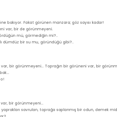
öne bakıyor. Fakat görünen manzara; göz sayısı kadar!
ni var, bir de görünmeyeni.
gördüğün mü, görmediğin mi?..
rtılı dümdüz bir su mu, göründüğü gibi?..
i var, bir görünmeyeni… Toprağın bir görüneni var, bir görün
 bak…
 o!
 var, bir görünmeyeni…
il yaprakları savrulan, toprağa saplanmış bir odun, demek m
ar?..