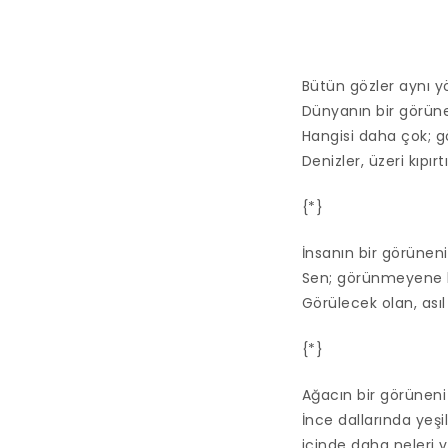
Bütün gözler aynı y
Dünyanın bir görüne
Hangisi daha çok; 
Denizler, üzeri kıpı
{*}
İnsanın bir görünen
Sen; görünmeyene
Görülecek olan, asıl
{*}
Ağacın bir görüneni
İnce dallarında yeş
içinde daha neleri v