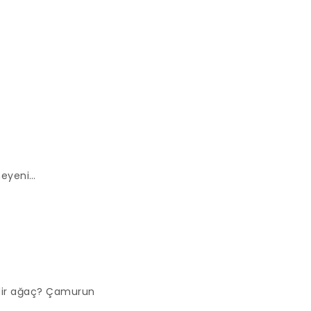
meyeni…
idir ağaç? Çamurun