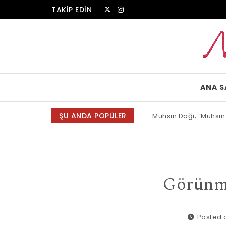
Skip to content
TAKİP EDİN
Muammer Erkul Web Sitesi
ANA S
ŞU ANDA POPÜLER
Muhsin Dağı; “Muhsin
Allah bir, dese sözün
Görünme
Posted o