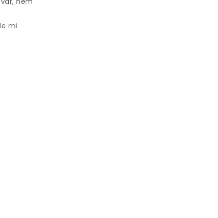
 var, hem
le mi