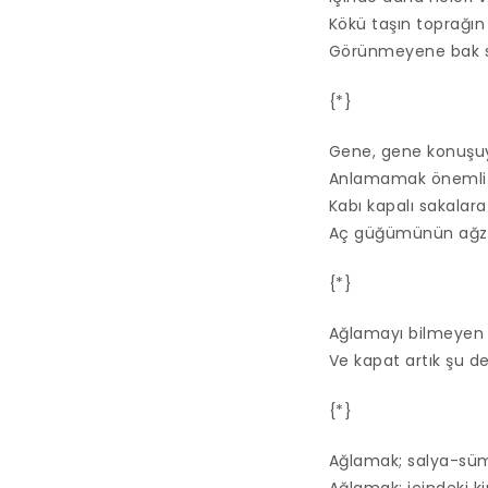
Kökü taşın toprağın
Görünmeyene bak sen
{*}
Gene, gene konuş
Anlamamak önemli d
Kabı kapalı sakalara 
Aç güğümünün ağzın
{*}
Ağlamayı bilmeyen 
Ve kapat artık şu de
{*}
Ağlamak; salya-süm