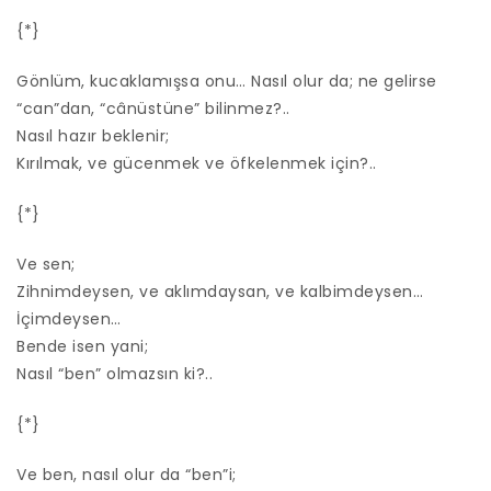
{*}
Gönlüm, kucaklamışsa onu… Nasıl olur da; ne gelirse
“can”dan, “cânüstüne” bilinmez?..
Nasıl hazır beklenir;
Kırılmak, ve gücenmek ve öfkelenmek için?..
{*}
Ve sen;
Zihnimdeysen, ve aklımdaysan, ve kalbimdeysen…
İçimdeysen…
Bende isen yani;
Nasıl “ben” olmazsın ki?..
{*}
Ve ben, nasıl olur da “ben”i;