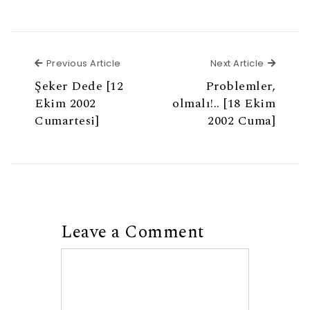
Previous Article
Next Ar
Previous Article
Next Article
Şeker Dede [12
Problemler,
Ekim 2002
olmalı!.. [18 Ekim
Cumartesi]
2002 Cuma]
Leave a Comment
Comment