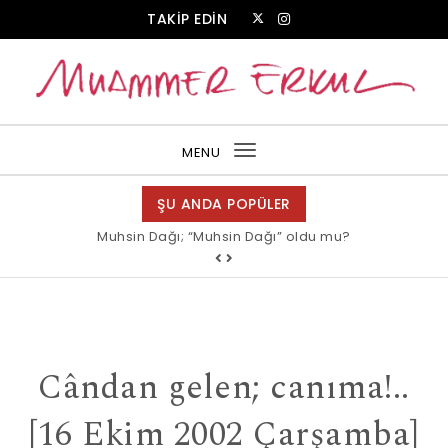
Skip to content
TAKİP EDİN
Muammer Erkul Web Sitesi
MENU
Toggle
navigation
ŞU ANDA POPÜLER
Muhsin Dağı; “Muhsin Dağı” oldu mu?
Cândan gelen; canıma!..
[16 Ekim 2002 Çarşamba]