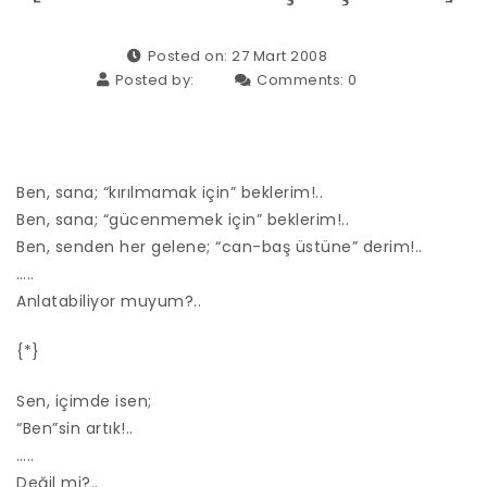
Posted on: 27 Mart 2008
Posted by:
Comments:
0
Ben, sana; “kırılmamak için” beklerim!..
Ben, sana; “gücenmemek için” beklerim!..
Ben, senden her gelene; “can-baş üstüne” derim!..
…..
Anlatabiliyor muyum?..
{*}
Sen, içimde isen;
“Ben”sin artık!..
…..
Değil mi?..