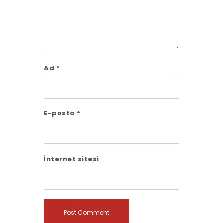
Ad
*
E-posta
*
İnternet sitesi