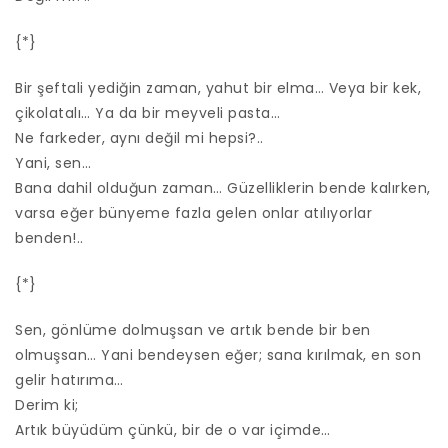
{*}
Bir şeftali yediğin zaman, yahut bir elma… Veya bir kek,
çikolatalı… Ya da bir meyveli pasta…
Ne farkeder, aynı değil mi hepsi?..
Yani, sen…
Bana dahil olduğun zaman… Güzelliklerin bende kalırken,
varsa eğer bünyeme fazla gelen onlar atılıyorlar
benden!..
{*}
Sen, gönlüme dolmuşsan ve artık bende bir ben
olmuşsan… Yani bendeysen eğer; sana kırılmak, en son
gelir hatırıma…
Derim ki;
Artık büyüdüm çünkü, bir de o var içimde…