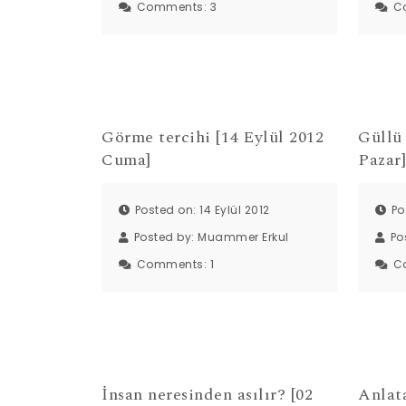
Comments:
3
C
Görme tercihi [14 Eylül 2012
Güllü
Cuma]
Pazar
Posted on: 14 Eylül 2012
Po
Posted by:
Muammer Erkul
Po
Comments:
1
C
İnsan neresinden asılır? [02
Anlata