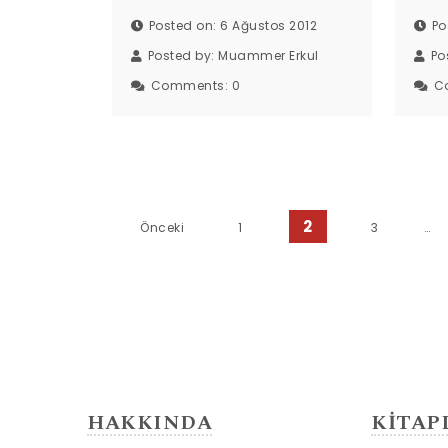
Posted on: 6 Ağustos 2012
Po
Posted by:
Muammer Erkul
Po
Comments:
0
C
Yazı sayfalaması
2
Önceki
1
3
…
HAKKINDA
KİTAP