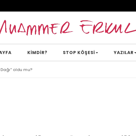
AYFA
KİMDİR?
STOP KÖŞESI
YAZILAR
 Dağı” oldu mu?