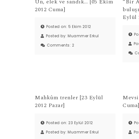
Un, elek ve sandık… [05 Ekim
“Bir 
2012 Cuma]
buluş
Eylül 
Posted on: 5 Ekim 2012
Po
Posted by:
Muammer Erkul
Po
Comments:
2
C
Mahkûm trenler [23 Eylül
Mevsi
2012 Pazar]
Cuma
Posted on: 23 Eylül 2012
Po
Posted by:
Muammer Erkul
Po