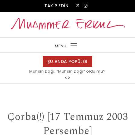
Skip to content
TAKİP EDİN
Muammer Erkul Web Sitesi
MENU
Toggle
navigation
ŞU ANDA POPÜLER
Muhsin Dağı; “Muhsin Dağı” oldu mu?
Çorba(!) [17 Temmuz 2003
Perşembe]