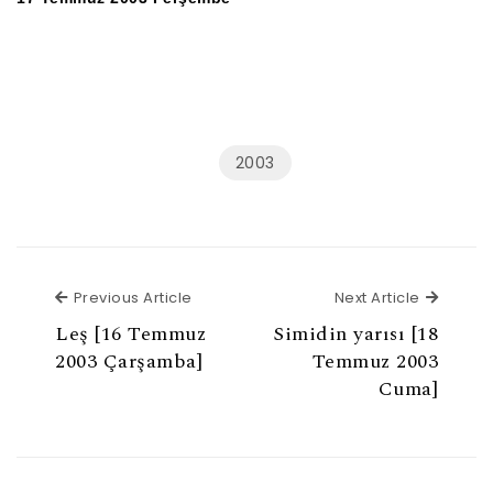
2003
Previous Article
Next Ar
Previous Article
Next Article
Leş [16 Temmuz
Simidin yarısı [18
2003 Çarşamba]
Temmuz 2003
Cuma]