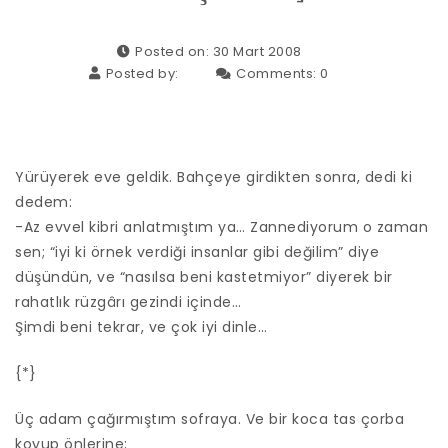
Posted on: 30 Mart 2008
Posted by:
Comments:
0
Yürüyerek eve geldik. Bahçeye girdikten sonra, dedi ki
dedem:
-Az evvel kibri anlatmıştım ya… Zannediyorum o zaman
sen; “iyi ki örnek verdiği insanlar gibi değilim” diye
düşündün, ve “nasılsa beni kastetmiyor” diyerek bir
rahatlık rüzgârı gezindi içinde…
Şimdi beni tekrar, ve çok iyi dinle…
{*}
Üç adam çağırmıştım sofraya. Ve bir koca tas çorba
koyup önlerine;