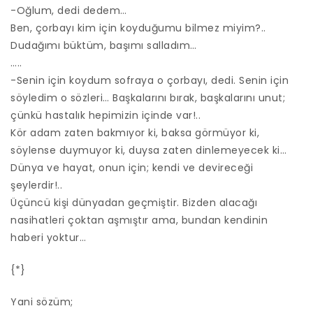
-Oğlum, dedi dedem…
Ben, çorbayı kim için koyduğumu bilmez miyim?..
Dudağımı büktüm, başımı salladım…
…..
-Senin için koydum sofraya o çorbayı, dedi. Senin için
söyledim o sözleri… Başkalarını bırak, başkalarını unut;
çünkü hastalık hepimizin içinde var!..
Kör adam zaten bakmıyor ki, baksa görmüyor ki,
söylense duymuyor ki, duysa zaten dinlemeyecek ki…
Dünya ve hayat, onun için; kendi ve devireceği
şeylerdir!..
Üçüncü kişi dünyadan geçmiştir. Bizden alacağı
nasihatleri çoktan aşmıştır ama, bundan kendinin
haberi yoktur…
{*}
Yani sözüm;