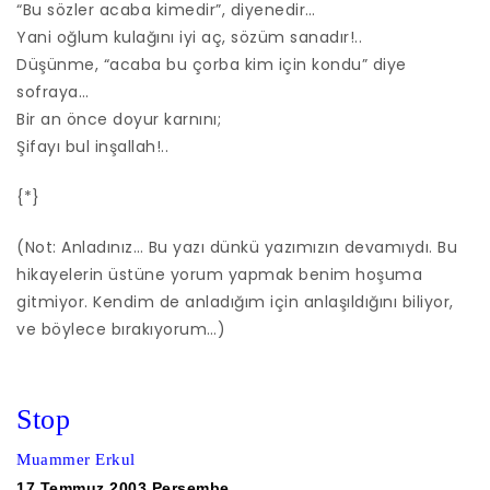
“Bu sözler acaba kimedir”, diyenedir…
Yani oğlum kulağını iyi aç, sözüm sanadır!..
Düşünme, “acaba bu çorba kim için kondu” diye
sofraya…
Bir an önce doyur karnını;
Şifayı bul inşallah!..
{*}
(Not: Anladınız… Bu yazı dünkü yazımızın devamıydı. Bu
hikayelerin üstüne yorum yapmak benim hoşuma
gitmiyor. Kendim de anladığım için anlaşıldığını biliyor,
ve böylece bırakıyorum…)
Stop
Muammer Erkul
17 Temmuz 2003 Perşembe