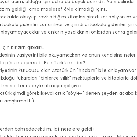
büyük acım, olduğu için daha da büyük acımdır. Yani aslında "
âzım geldiği, ama maalesef öyle olmadığı için!..
aokulda okuyup zevk aldığım kitapları şimdi zor anlıyorum 
rtaokula gidenler zor anlıyor ve şimdi ortaokula gidenler şim
anlayamayacaklar ve onların yazdıklarını onlardan sonra gele
için bir zırh gibidir!..
edesinin vasiyetini bile okuyamazken ve onun kendisine neler b
l göğsünü gererek "Ben Türk’üm" der?..
iyetinin kurucusu olan Atatürk’ün "hitabını" bile anlayamıyor a
oğu fukaraları "binlerce yıllık" mektuplarla ve kitaplarla dol
adımını o tecrübeyle atmaya çalışıyor.
tatürk şimdi görebilseydi artık "söylev" denen şeyden acaba 
nu araştırmalı!..)
erden bahsedecektiim, laf nerelere geldi!..
liydi ki, her masa üzerinde üç beş tane ayrı "yazım" kılavuzu