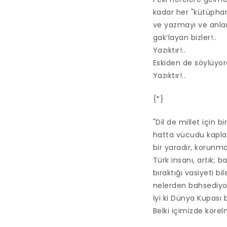
kadar her "kütüphan
ve yazmayı ve anlam
gak’layan bizler!..
Yazıktır!..
Eskiden de söylüyo
Yazıktır!..
{*}
"Dil de millet için bi
hatta vücudu kaplay
bir yaradır, korunm
Türk insanı, artık;
bıraktığı vasiyeti b
nelerden bahsediyor
İyi ki Dünya Kupası
Belki içimizde körelm