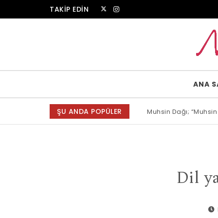
Skip to content
TAKİP EDİN
Muammer Erkul Web Sitesi
ANA S
ŞU ANDA POPÜLER
Muhsin Dağı; “Muhsin
Allah bir, dese sözün
Dil y