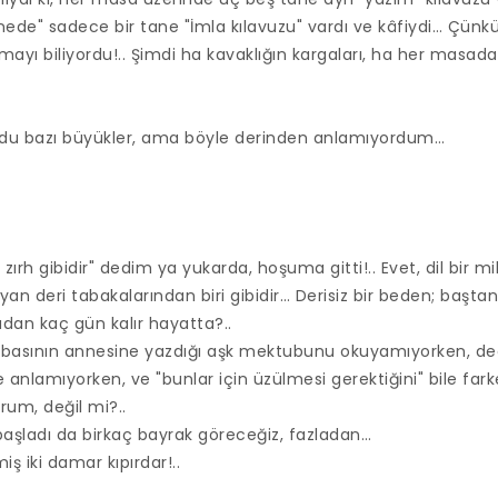
ede" sadece bir tane "İmla kılavuzu" vardı ve kâfiydi… Çün
ayı biliyordu!.. Şimdi ha kavaklığın kargaları, ha her masada
rdu bazı büyükler, ama böyle derinden anlamıyordum…
r zırh gibidir" dedim ya yukarda, hoşuma gitti!.. Evet, dil bir mill
an deri tabakalarından biri gibidir… Derisiz bir beden; başta
adan kaç gün kalır hayatta?..
 babasının annesine yazdığı aşk mektubunu okuyamıyorken, de
ile anlamıyorken, ve "bunlar için üzülmesi gerektiğini" bile fa
um, değil mi?..
 başladı da birkaç bayrak göreceğiz, fazladan…
iş iki damar kıpırdar!..