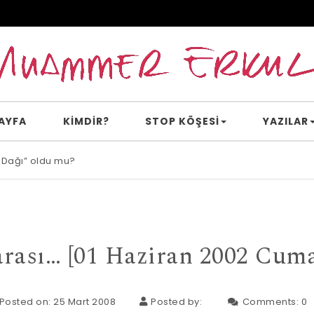
AYFA
KİMDİR?
STOP KÖŞESI
YAZILAR
 Dağı” oldu mu?
e inanır mısın?
arası… [01 Haziran 2002 Cuma
Posted on: 25 Mart 2008
Posted by:
Comments:
0