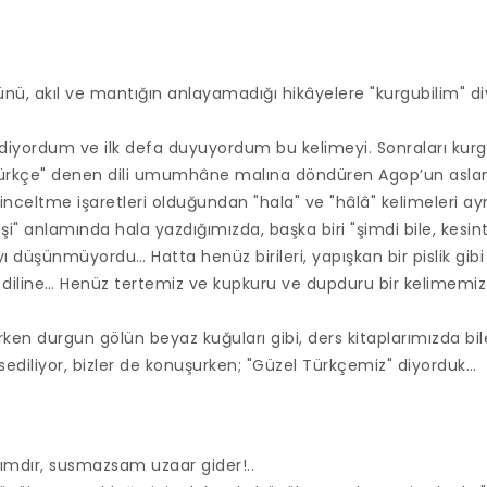
nü, akıl ve mantığın anlayamadığı hikâyelere "kurgubilim" diy
yordum ve ilk defa duyuyordum bu kelimeyi. Sonraları kurgub
Türkçe" denen dili umumhâne malına döndüren Agop’un aslanla
inceltme işaretleri olduğundan "hala" ve "hâlâ" kelimeleri ayn
i" anlamında hala yazdığımızda, başka biri "şimdi bile, kesint
 düşünmüyordu… Hatta henüz birileri, yapışkan bir pislik gibi 
diline… Henüz tertemiz ve kupkuru ve dupduru bir kelimemiz 
rken durgun gölün beyaz kuğuları gibi, ders kitaplarımızda bil
diliyor, bizler de konuşurken; "Güzel Türkçemiz" diyorduk…
ımdır, susmazsam uzaar gider!..