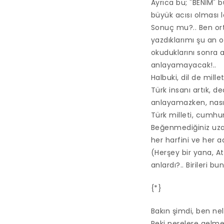
Ayrıca bu; "BENİM" 
büyük acısı olması l
Sonuç mu?.. Ben ort
yazdıklarımı şu an o
okuduklarını sonra 
anlayamayacak!..
Halbuki, dil de millet 
Türk insanı artık, d
anlayamazken, nası
Türk milleti, cumhur
Beğenmediğiniz uzakd
her harfini ve her 
(Herşey bir yana, A
anlardı?.. Birileri bu
{*}
Bakın şimdi, ben nel
Peki nerelere gelme