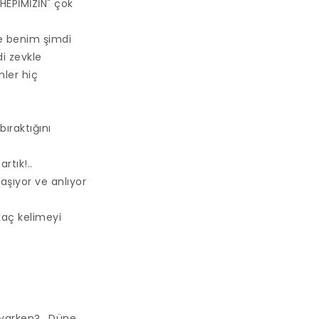
HEPİMİZİN" çok
ve benim şimdi
di zevkle
nler hiç
ıraktığını
rtık!..
aşıyor ve anlıyor
kaç kelimeyi
 varken?.. Düne