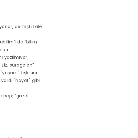
orlar, demişti Lâle
ilim’i de "bilim
rı!..
ı yazılmıyor;
isiz, süregelen"
"yaşam" fışkısını
vardı "hayat" gibi
e hep; "güzel