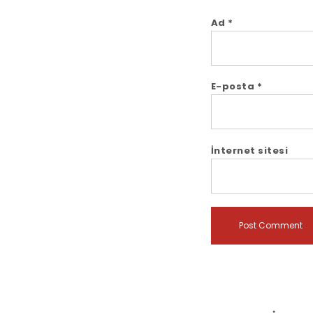
Ad
*
E-posta
*
İnternet sitesi