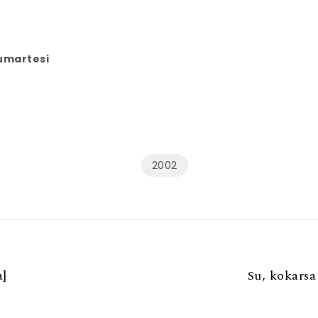
Cumartesi
2002
a]
Su, kokarsa