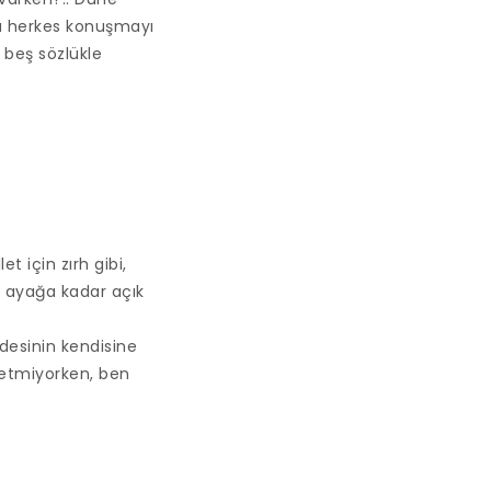
kü herkes konuşmayı
 beş sözlükle
et için zırh gibi,
n ayağa kadar açık
desinin kendisine
rketmiyorken, ben