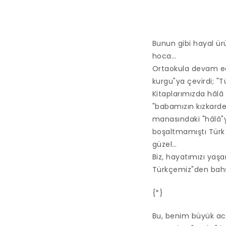
Bunun gibi hayal ürü
hoca…
Ortaokula devam edi
kurgu"ya çevirdi; "
Kitaplarımızda hâlâ 
"babamızın kızkardeş
manasındaki "hâlâ"yı
boşaltmamıştı Türk 
güzel…
Biz, hayatımızı yaşa
Türkçemiz"den bahse
{*}
Bu, benim büyük ac