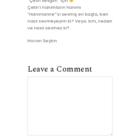
“Çetin sevgim” için
Çetin’i hanımların hanımı
“Hanımanne”‘si sevmiş en başta, ben
nasıl sevmeyeyim ki? Veya; kim, neden
ve nasıl sevmez ki?..
Hicran Seçkin
Leave a Comment
Comment