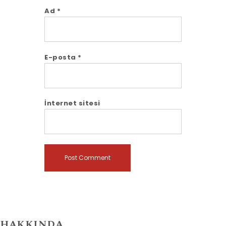
Ad
*
E-posta
*
İnternet sitesi
HAKKINDA