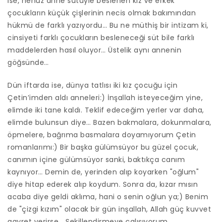
ise, henüz anne sütüyle beslenen kız ve erkek
çocukların küçük çişlerinin necis olmak bakımından
hükmü de farklı yazıyordu… Bu ne müthiş bir intizam ki,
cinsiyeti farklı çocukların besleneceği süt bile farklı
maddelerden hasıl oluyor… Üstelik aynı annenin
göğsünde…
Dün iftarda ise, dünya tatlısı iki kız çocuğu için
Çetin’imden aldı anneleri:) İnşallah isteyeceğim yine,
elimde iki tane kaldı. Teklif edeceğim yerler var daha,
elimde bulunsun diye… Bazen bakmalara, dokunmalara,
öpmelere, bağrıma basmalara doyamıyorum Çetin
romanlarımı:) Bir başka gülümsüyor bu güzel çocuk,
canımın içine gülümsüyor sanki, baktıkça canım
kaynıyor… Demin de, yerinden alıp koyarken "oğlum"
diye hitap ederek alıp koydum. Sonra da, kızar mısın
acaba diye geldi aklıma, hani o senin oğlun ya;) Benim
de "çizgi kızım" olacak bir gün inşallah, Allah güç kuvvet
gayret verirse… Şekillendirmeye çalışıyorum,