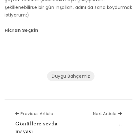
şekillenebilirse bir gün inşallah, adını da sana koydurmak
istiyorum:)
Hicran Seçkin
Duygu Bahçemiz
Previous Article
Next Ar
Previous Article
Next Article
Gönüllere sevda
..
mayası