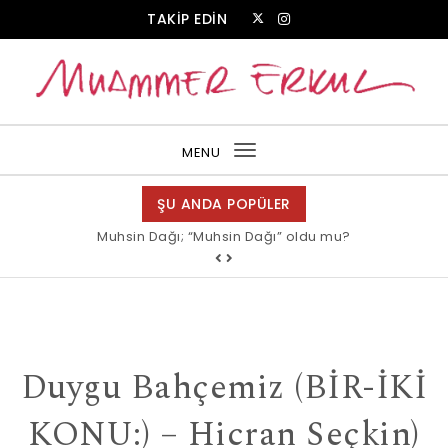
Skip to content
TAKİP EDİN
Muammer Erkul Web Sitesi
MENU
Toggle
navigation
ŞU ANDA POPÜLER
Muhsin Dağı; “Muhsin Dağı” oldu mu?
Duygu Bahçemiz (BİR-İKİ
KONU:) – Hicran Seçkin)