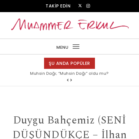
Skip to content
TAKİP EDİN
Muammer Erkul Web Sitesi
MENU
Toggle
navigation
ŞU ANDA POPÜLER
Muhsin Dağı; “Muhsin Dağı” oldu mu?
Duygu Bahçemiz (SENİ
DÜŞÜNDÜKÇE – İlhan