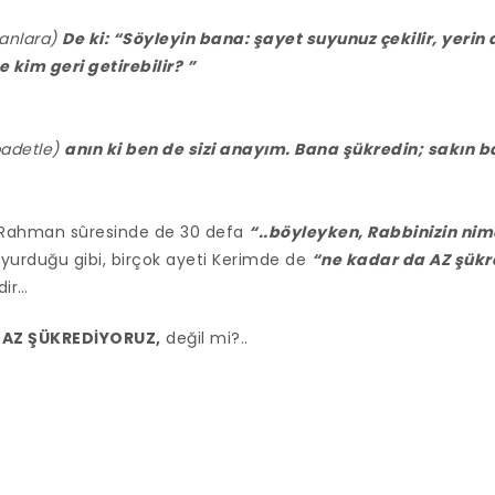
anlara)
De ki: “Söyleyin bana: şayet suyunuz çekilir, yerin 
e kim geri getirebilir? ”
badetle)
anın ki ben de sizi anayım. Bana
şükr
edin; sakın 
c. Rahman sûresinde de 30 defa
“..böyleyken, Rabbinizin nime
uyurduğu gibi, birçok ayeti Kerimde de
“ne kadar da AZ şük
dir…
 AZ ŞÜKREDİYORUZ,
değil mi?..