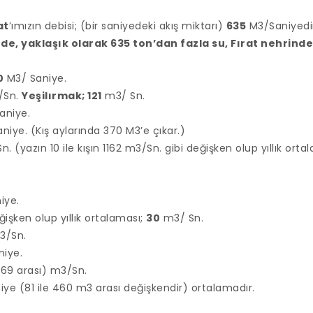
at
’ımızın debisi; (bir saniyedeki akış miktarı)
635
M3/Saniyedir
ede, yaklaşık olarak 635 ton’dan fazla su, Fırat nehrin
0
M3/ Saniye.
/Sn.
Yeşilırmak; 121
m3/ Sn.
aniye.
niye. (Kış aylarında 370 M3’e çıkar.)
. (yazın 10 ile kışın 1162 m3/Sn. gibi değişken olup yıllık orta
.
iye.
işken olup yıllık ortalaması;
30
m3/ Sn.
3/Sn.
niye.
569 arası) m3/Sn.
ye (81 ile 460 m3 arası değişkendir) ortalamadır.