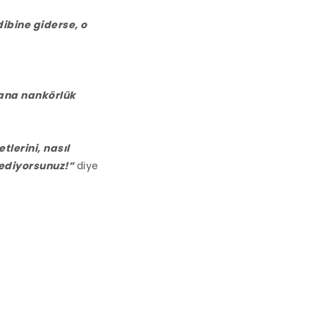
dibine giderse, o
bana nankörlük
tlerini, nasıl
rediyorsunuz!”
diye