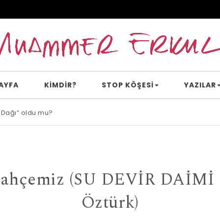
AYFA
KİMDİR?
STOP KÖŞESI
YAZILAR
 Dağı” oldu mu?
e inanır mısın?
ahçemiz (SU DEVİR DAİMİ –
Öztürk)