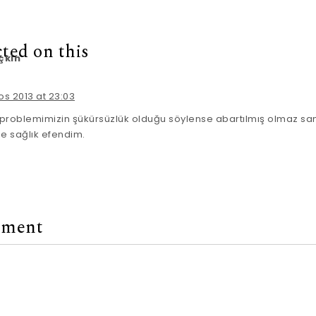
cted on this
çkin
s 2013 at 23:03
problemimizin şükürsüzlük olduğu söylense abartılmış olmaz san
ze sağlık efendim.
mment