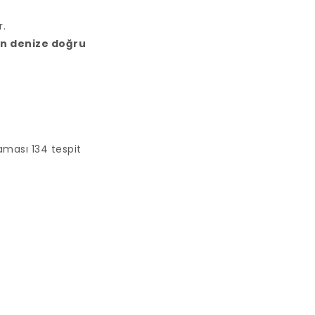
.
den denize doğru
laması 134 tespit