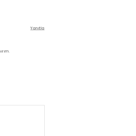
Yanıtla
ırım.