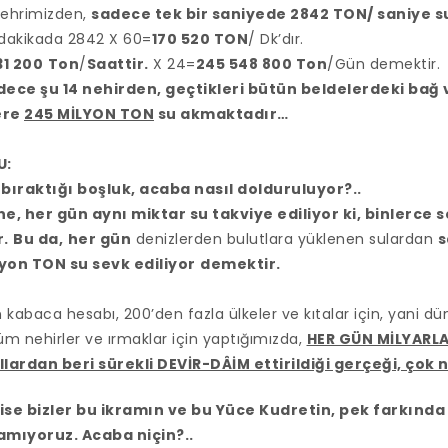
nehrimizden,
sadece tek bir saniyede 2842 TON/ saniye s
 dakikada 2842 X 60=
170 520 TON
/ Dk’dır.
31 200
Ton
/
Saattir.
X 24=
245 548 800 Ton
/Gün demektir.
dece şu 14 nehirden, geçtikleri bütün beldelerdeki bağ 
ere
245 MİLYON TON
su akmaktadır…
U:
 bıraktığı boşluk, acaba nasıl dolduruluyor?..
ne, her gün aynı miktar su takviye ediliyor ki, binlerce
.
Bu da,
her gün
denizlerden bulutlara yüklenen sulardan
s
yon TON su sevk ediliyor
demektir.
 kabaca hesabı, 200’den fazla ülkeler ve kıtalar için, yani d
üm nehirler ve ırmaklar için yaptığımızda,
HER GÜN MİLYARL
llardan beri sürekli DEVİR-DÂİM ettirildiği gerçeği, çok
ı ise bizler bu ikramın ve bu Yüce Kudretin, pek farkında 
amıyoruz. Acaba niçin?..