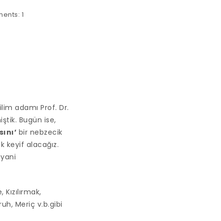
ents:
1
ilim adamı Prof. Dr.
ştik. Bugün ise,
ını’
bir nebzecik
k keyif alacağız.
,
yani
 Kızılırmak,
uh, Meriç v.b.gibi