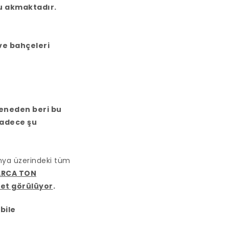
u akmaktadır.
ve bahçeleri
 seneden beri bu
adece şu
ünya üzerindeki tüm
ARCA TON
 net görülüyor
.
bile