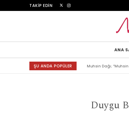
Skip to content
TAKİP EDİN
Muammer Erkul Web Sitesi
ANA S
ŞU ANDA POPÜLER
Muhsin Dağı; “Muhsin
Allah bir, dese sözün
Duygu B