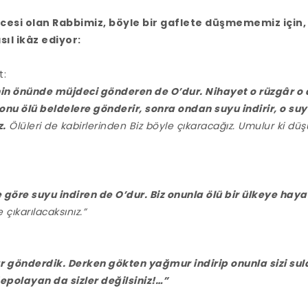
cesi olan Rabbimiz, böyle bir gaflete düşmememiz için,
sıl ikâz ediyor:
t:
in önünde müjdeci gönderen de O’dur. Nihayet o rüzgâr o a
onu ölü beldelere gönderir, sonra ondan suyu indirir, o su
z.
Ölüleri de kabirlerinden Biz böyle çıkaracağız. Umulur ki düş
 göre suyu indiren de O’dur. Biz onunla ölü bir ülkeye hayat
çıkarılacaksınız.”
r gönderdik. Derken gökten yağmur indirip onunla sizi sula
epolayan da sizler değilsiniz!…”