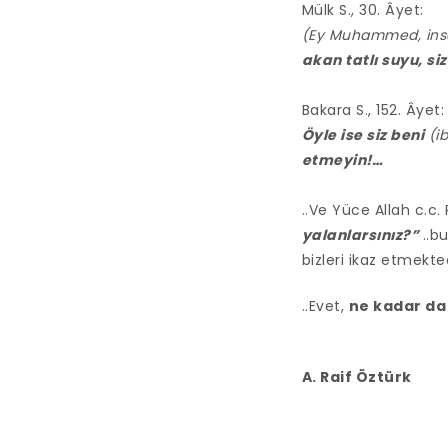
Mülk S., 30. Âyet:
(Ey Muhammed, ins
akan tatlı suyu, siz
Bakara S., 152. Âyet:
Öyle ise siz beni
(i
etmeyin!…
..Ve Yüce Allah c.
yalanlarsınız?”
..b
bizleri ikaz etmekte
..Evet,
ne kadar da
A. Raif Öztürk