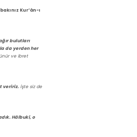
 bakınız Kur’ân-ı
ğır bulutları
yla da yerden her
ünür ve ibret
 veririz.
İşte siz de
dık. Hâlbuki, o