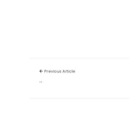
Previous Article
Previous Article
..