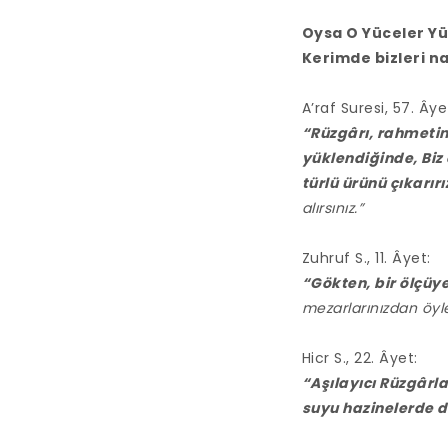
Oysa O Yüceler Yü
Kerimde bizleri na
A’raf Suresi, 57. Âye
“Rüzgârı, rahmetin
yüklendiğinde, Biz 
türlü ürünü çıkarırı
alırsınız.”
Zuhruf S., 11. Âyet:
“Gökten, bir ölçüye
mezarlarınızdan öyle 
Hicr S., 22. Âyet:
“Aşılayıcı Rüzgârla
suyu hazinelerde d