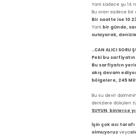
Yani sadece şu 14 
Bu oran sadece bir
Bir saatte ise 10 2
Yani
bir günde, sa
sulayarak, denizl
..CAN ALICI SORU Ş
Peki bu sarfiyatın
Bu sarfiyatın yeri
akış devam ediyor
bölgelere,
245 Mil
Bu su devir daiminin
denizlere dökülen t
SUYUN
,
binlerce yı
İşin çok acı taraf
olmuyoruz
veya
ol