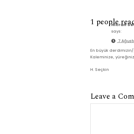
1 people rea
Hicran Se
says:
7 Ağusto
En büyük derdimizin/
Kaleminize, yüreğini
H. Seçkin
Leave a Co
Comment