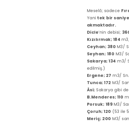
Meselâ; sadece
Fır
Yani
tek
bir saniy
akmaktadır.
D
icle
’nin debisi;
36
Kızılırmak; 184
m3
Ceyhan; 380
M3/ S
Seyhan;
180
M3/ Sa
Sakarya; 134
m3/ Sn
edilmiş.)
Ergene; 27
m3/ Sn
Tunca; 172
M3/ San
Âsi;
Sakarya gibi değ
B.
M
enderes; 110
m
Porsuk;
189
M3/ Sa
Çoruh; 120
(53 ile 
Meriç; 200
M3/ sani