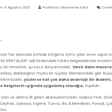
n: 6 Ağustos 2013
Posted by:
Muammer Erkul
Comm
i…
ızın her alanında istifade ettiğimiz SUYU, yıllar önce Japon b
 KRİSTALLERİ” adlı kitabındaki hârika belgeselleriyle incelemi
şu SU nimetinin, şu koca dünyamızdaki,
‘devir daim maceras
irkaç dakikalığına ‘mutlu bir rüyalar âlemlerindeki gibi’ büyü
etlerimizden,
yüzlerce kat çok daha avantajlı bir ibadeti
ve belgelerin ışığında uygulamış olacağız,
inşallah…
 olan ve aklıma ilk gelen akarsularımızdan; sadece Fırat, Dicle,
 Ceyhan, Sakarya, Ergene, Tunca, Âsi, B.Menderes, Porsuk, Çor
lim.