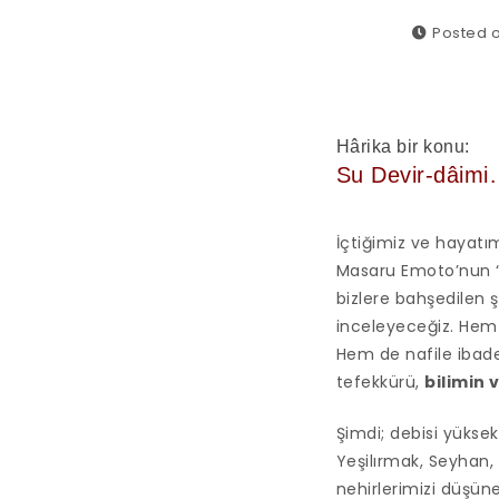
Posted o
Hârika bir konu:
Su Devir-dâim
İçtiğimiz ve hayatım
Masaru Emoto’nun “SU
bizlere bahşedilen 
inceleyeceğiz. Hem b
Hem de nafile ibad
tefekkürü,
bilimin 
Şimdi; debisi yüksek
Yeşilırmak, Seyhan,
nehirlerimizi düşüne