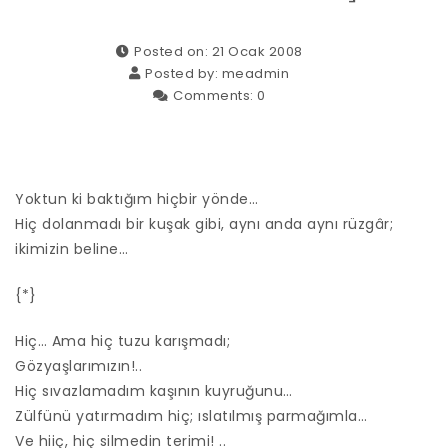
Posted on: 21 Ocak 2008
Posted by:
meadmin
Comments:
0
Yoktun ki baktığım hiçbir yönde…
Hiç dolanmadı bir kuşak gibi, aynı anda aynı rüzgâr;
ikimizin beline…
{*}
Hiç… Ama hiç tuzu karışmadı;
Gözyaşlarımızın!..
Hiç sıvazlamadım kaşının kuyruğunu…
Zülfünü yatırmadım hiç; ıslatılmış parmağımla…
Ve hiiç, hiç silmedin terimi! ..