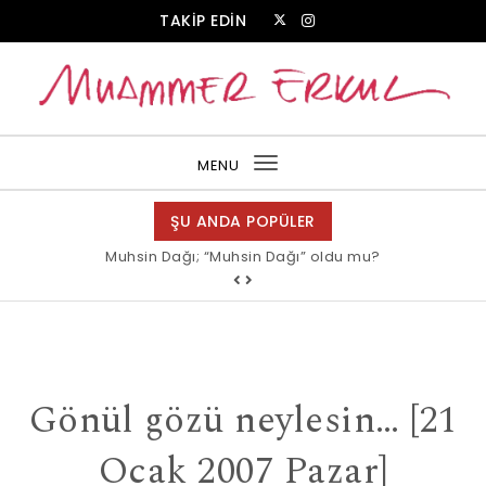
Skip to content
TAKİP EDİN
Muammer Erkul Web Sitesi
MENU
Toggle
navigation
ŞU ANDA POPÜLER
Muhsin Dağı; “Muhsin Dağı” oldu mu?
Gönül gözü neylesin… [21
Ocak 2007 Pazar]