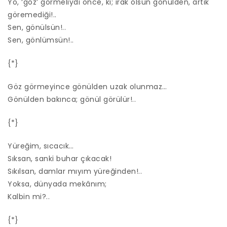
Yo, ‘göz’ görmeliydi önce, ki; ırak olsun gönülden, artık
göremediği!..
Sen, gönülsün!..
Sen, gönlümsün!..
{*}
Göz görmeyince gönülden uzak olunmaz…
Gönülden bakınca; gönül görülür!..
{*}
Yüreğim, sıcacık…
Sıksan, sanki buhar çıkacak!
Sıkılsan, damlar mıyım yüreğinden!..
Yoksa, dünyada mekânım;
Kalbin mi?..
{*}