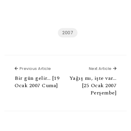
2007
Previous Article
Next Ar
Previous Article
Next Article
Bir gün gelir… [19
Yağış mı, işte var…
Ocak 2007 Cuma]
[25 Ocak 2007
Perşembe]