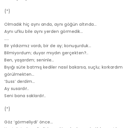
{*}
Olmadık hiç aynı anda, aynı göğün altında…
Aynı ufku bile aynı yerden görmedik…
…..
Bir yıldızımız vardı, bir de ay; konuşurduk…
Bilmiyordum; duyar mıydın gerçekten?..
Ben, yaşardım; seninle…
Bıyığı süte batmış kediler nasıl bakarsa, suçlu; korkardım
görülmekten…
‘Suss’ derdim…
Ay susardı!..
Seni bana saklardı!..
{*}
Göz ‘görmeliydi’ önce…