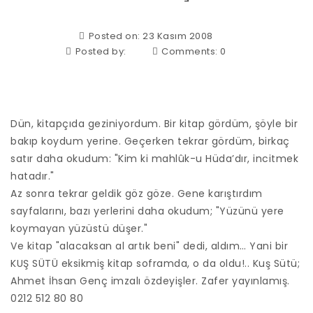
Posted on: 23 Kasım 2008
Posted by:
Comments:
0
Dün, kitapçıda geziniyordum. Bir kitap gördüm, şöyle bir
bakıp koydum yerine. Geçerken tekrar gördüm, birkaç
satır daha okudum: "Kim ki mahlûk-u Hüda’dır, incitmek
hatadır."
Az sonra tekrar geldik göz göze. Gene karıştırdım
sayfalarını, bazı yerlerini daha okudum; "Yüzünü yere
koymayan yüzüstü düşer."
Ve kitap "alacaksan al artık beni" dedi, aldım… Yani bir
KUŞ SÜTÜ eksikmiş kitap soframda, o da oldu!.. Kuş Sütü;
Ahmet İhsan Genç imzalı özdeyişler. Zafer yayınlamış.
0212 512 80 80