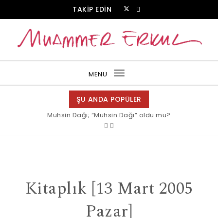
Skip to content
TAKİP EDİN
Muammer Erkul Web Sitesi
MENU
Toggle
navigation
ŞU ANDA POPÜLER
Muhsin Dağı; “Muhsin Dağı” oldu mu?
Kitaplık [13 Mart 2005
Pazar]