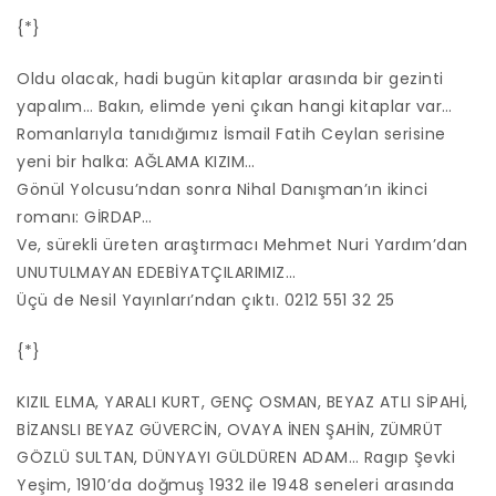
{*}
Oldu olacak, hadi bugün kitaplar arasında bir gezinti
yapalım… Bakın, elimde yeni çıkan hangi kitaplar var…
Romanlarıyla tanıdığımız İsmail Fatih Ceylan serisine
yeni bir halka: AĞLAMA KIZIM…
Gönül Yolcusu’ndan sonra Nihal Danışman’ın ikinci
romanı: GİRDAP…
Ve, sürekli üreten araştırmacı Mehmet Nuri Yardım’dan
UNUTULMAYAN EDEBİYATÇILARIMIZ…
Üçü de Nesil Yayınları’ndan çıktı. 0212 551 32 25
{*}
KIZIL ELMA, YARALI KURT, GENÇ OSMAN, BEYAZ ATLI SİPAHİ,
BİZANSLI BEYAZ GÜVERCİN, OVAYA İNEN ŞAHİN, ZÜMRÜT
GÖZLÜ SULTAN, DÜNYAYI GÜLDÜREN ADAM… Ragıp Şevki
Yeşim, 1910’da doğmuş 1932 ile 1948 seneleri arasında