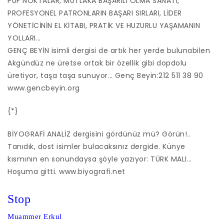
PÜF NOKTALAR, MUTLAKA BAŞARILI OLMA SANATI,
PROFESYONEL PATRONLARIN BAŞARI SIRLARI, LİDER
YÖNETİCİNİN EL KİTABI, PRATİK VE HUZURLU YAŞAMANIN
YOLLARI…
GENÇ BEYİN isimli dergisi de artık her yerde bulunabilen
Akgündüz ne üretse ortak bir özellik gibi dopdolu
üretiyor, taşa taşa sunuyor… Genç Beyin:212 511 38 90
www.gencbeyin.org
{*}
BİYOGRAFİ ANALİZ dergisini gördünüz mü? Görün!..
Tanıdık, dost isimler bulacaksınız dergide. Künye
kısmının en sonundaysa şöyle yazıyor: TÜRK MALI…
Hoşuma gitti. www.biyografi.net
Stop
Muammer Erkul