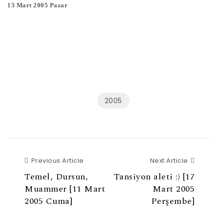
13 Mart 2005 Pazar
2005
Previous Article
Next Ar
Previous Article
Next Article
Temel, Dursun,
Tansiyon aleti :) [17
Muammer [11 Mart
Mart 2005
2005 Cuma]
Perşembe]