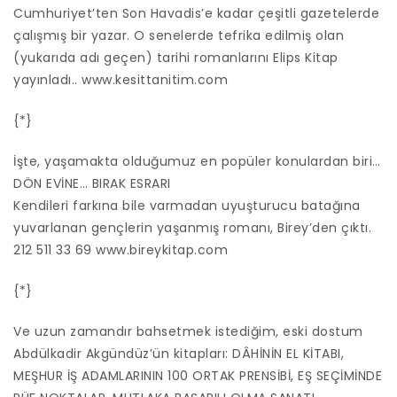
Cumhuriyet’ten Son Havadis’e kadar çeşitli gazetelerde
çalışmış bir yazar. O senelerde tefrika edilmiş olan
(yukarıda adı geçen) tarihi romanlarını Elips Kitap
yayınladı.. www.kesittanitim.com
{*}
İşte, yaşamakta olduğumuz en popüler konulardan biri…
DÖN EVİNE… BIRAK ESRARI
Kendileri farkına bile varmadan uyuşturucu batağına
yuvarlanan gençlerin yaşanmış romanı, Birey’den çıktı.
212 511 33 69 www.bireykitap.com
{*}
Ve uzun zamandır bahsetmek istediğim, eski dostum
Abdülkadir Akgündüz’ün kitapları: DÂHİNİN EL KİTABI,
MEŞHUR İŞ ADAMLARININ 100 ORTAK PRENSİBİ, EŞ SEÇİMİNDE