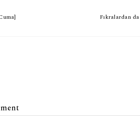
 Cuma]
Fıkralardan da
mment