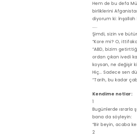
Hem de bu defa Müs
birliklerini Afgani
diyorum ki: İnşallah
…..
Şimdi, sizin ve bütü
“Kore mi? O, ittifak
“ABD, bizim getirtti
ordan çıkan ivedi ka
koysan, ne değişir ki
Hiç… Sadece sen dü
“Tarih, bu kadar ça
Kendime notlar:
1
Bugünlerde ısrarla 
bana da söyleyin:
“Bir beyin, acaba ke
2