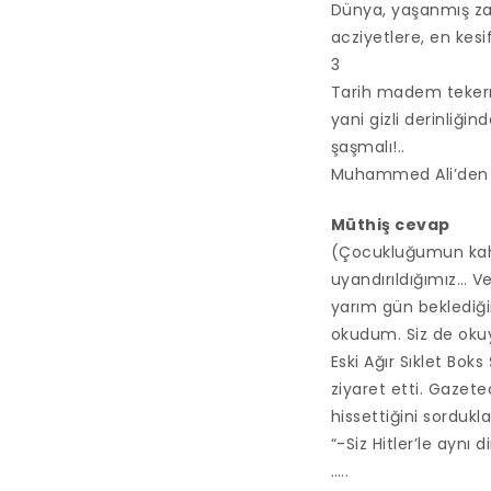
Dünya, yaşanmış za
acziyetlere, en kesif
3
Tarih madem tekerrü
yani gizli derinliği
şaşmalı!..
Muhammed Ali’den
Müthiş cevap
(Çocukluğumun kahr
uyandırıldığımız… 
yarım gün beklediği
okudum. Siz de oku
Eski Ağır Sıklet Bo
ziyaret etti. Gazete
hissettiğini sordukl
“-Siz Hitler’le aynı
…..