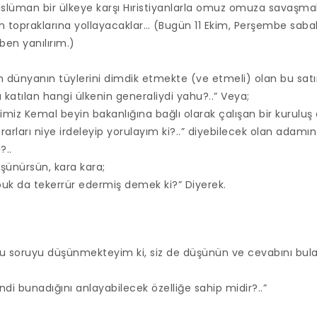
lüman bir ülkeye karşı Hıristiyanlarla omuz omuza savaşmak
stan topraklarına yollayacaklar… (Bugün 11 Ekim, Perşembe sab
 ben yanılırım.)
n dünyanın tüylerini dimdik etmekte (ve etmeli) olan bu satır
a katılan hangi ülkenin generaliydi yahu?..” Veya;
ğimiz Kemal beyin bakanlığına bağlı olarak çalışan bir kuruluş 
rarları niye irdeleyip yorulayım ki?..” diyebilecek olan adamın
?..
şünürsün, kara kara;
buk da tekerrür edermiş demek ki?” Diyerek.
şu soruyu düşünmekteyim ki, siz de düşünün ve cevabını bulabi
ndi bunadığını anlayabilecek özelliğe sahip midir?..”