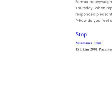
Former heavyweight
Thursday. When repo
responded pleasant
“-How do you feel ab
Stop
Muammer Erkul
15 Ekim 2001 Pazartes