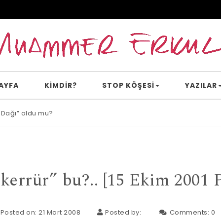
AYFA
KİMDİR?
STOP KÖŞESI
YAZILAR
 Dağı” oldu mu?
e inanır mısın?
ekerrür” bu?.. [15 Ekim 2001 P
Posted on: 21 Mart 2008
Posted by:
Comments:
0