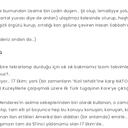
de burnundan Usame bin Ladin düşen… Şii olup, İsmailiyye yol
rtal yuvası diye de anılan) ulaşılmaz kalesinde oturup, haşhaş
gizli örgütü kurup, ortalığı kan gölüne çeviren Hasan Sabbah’
ederiz ondan da…)
ü
habire tekrarlanıp durduğu için sık sık bakmamız lazım takviml
uz?..
or… 17 Ekim; yani (bir zamanların “Kızıl tehdit”ine karşı NATO i
Kuzeylilerle çarpışmak üzere ilk Türk tugayının Kore’ye çıktı
 Menderes’in asılma sebeplerinden biri olarak kullanan, o za
atıp, tam elli yıl boyunca hep bu konuyu konuşan, konuşan, 
n ilan ettikleri Amerika’dan aldıkları (bir anlamda) emirle…
şımızın tam da 51’inci yıldönümü olan 17 Ekim’de…