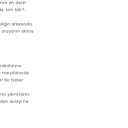
nse en derin
, kim bilir?..
liğin arkasında,
ı arayanın aklına
bakalarına
et meydanında
er bir haber
n yıkıntılarını
ndan dolayı ne