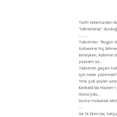
Tarih tekerrürden ib
“tekrarlanıp” durdu
……….
Takvimler; “Bugün 
türbesine hiç bilme
birisiyken, kabrinin
yazsam az…
Takvimin geçen haft
için neler yazılmalı?.
Yine çok şeyler yaz
Kerbelâ’da Hazret-i
Günü’ydü…
Sonra mübarek Mîrâc
…..
Ve 14 Ekim’de, Selçu