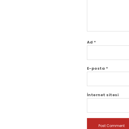
Ad
*
E-posta
*
İnternet sitesi