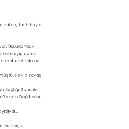
te zaten, tarih böyle
or. Üsküdar’daki
ye kekeleyip duran
im o mübarek için ne
müştü. Peki o savaş
h Sağlığı Günü ile
 Gazete Dağıtıcıları
yıtlıydı…
t edilmişti.