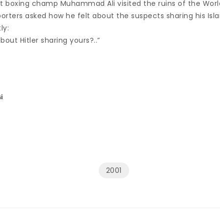
 boxing champ Muhammad Ali visited the ruins of the Worl
rters asked how he felt about the suspects sharing his Islam
ly:
out Hitler sharing yours?..”
i
2001