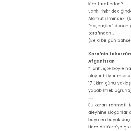
Kim tarafından?
Sanki “hık” dediğin
Alamut ismindeki (ka
“haşhaşiler” denen 
tarafından…
(Belki bir gün bahs
Kore’nin tekerrür
Afganistan
“Tarih, işte böyle 
oluyor biliyor musun
17 Ekim günü yaklaşıy
yapabilmek uğruna) 
…..
Bu kararı, rahmetli
aleyhine sloganlar 
boyu en büyük düşma
Hem de Kore’ye çıkı