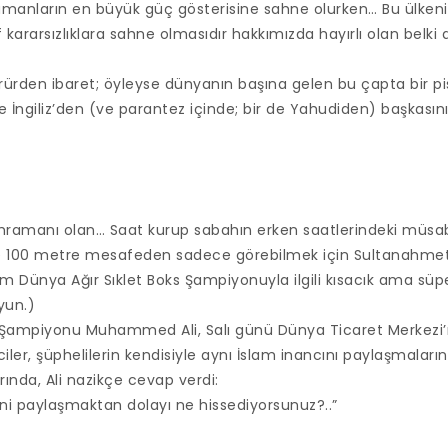
manların en büyük güç gösterisine sahne olurken… Bu ülkeni
 kararsızlıklara sahne olmasıdır hakkımızda hayırlı olan belki de
rden ibaret; öyleyse dünyanın başına gelen bu çapta bir pis
nde İngiliz’den (ve parantez içinde; bir de Yahudiden) başkasın
amanı olan… Saat kurup sabahın erken saatlerindeki müsa
Ve 100 metre mesafeden sadece görebilmek için Sultanahm
m Dünya Ağır Sıklet Boks Şampiyonuyla ilgili kısacık ama süp
yun.)
ks Şampiyonu Muhammed Ali, Salı günü Dünya Ticaret Merkezi’ni
ciler, şüphelilerin kendisiyle aynı İslam inancını paylaşmaları
arında, Ali nazikçe cevap verdi:
 dini paylaşmaktan dolayı ne hissediyorsunuz?..”