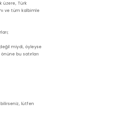
 üzere, Türk
ahı ve tüm kalbimle
ları;
değil miydi, öyleyse
 önüne bu satırları
lirseniz, lütfen