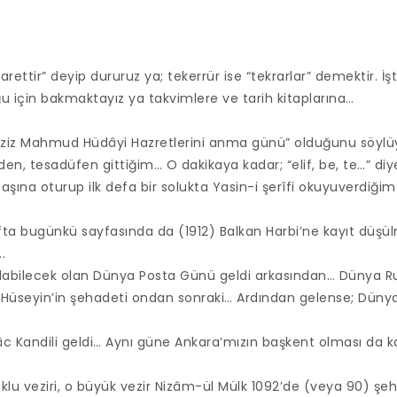
arettir” deyip dururuz ya; tekerrür ise “tekrarlar” demektir. İş
ğu için bakmaktayız ya takvimlere ve tarih kitaplarına…
Aziz Mahmud Hüdâyi Hazretlerini anma günü” olduğunu söylüy
den, tesadüfen gittiğim… O dakikaya kadar; “elif, be, te…” di
 başına oturup ilk defa bir solukta Yasin-i şerîfi okuyuverdiğ
a bugünkü sayfasında da (1912) Balkan Harbi’ne kayıt düşül
.
ılabilecek olan Dünya Posta Günü geldi arkasından… Dünya Ru
 Hüseyin’in şehadeti ondan sonraki… Ardından gelense; Dünya
 Kandili geldi… Aynı güne Ankara’mızın başkent olması da ka
klu veziri, o büyük vezir Nizâm-ül Mülk 1092’de (veya 90) şehi