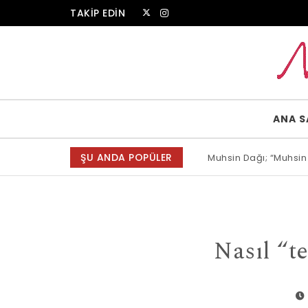
Skip to content
TAKİP EDİN
Muammer Erkul Web Sitesi
ANA S
ŞU ANDA POPÜLER
Muhsin Dağı; “Muhsin
Allah bir, dese sözün
Nasıl “t