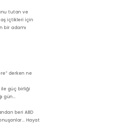
unu tutan ve
 içtikleri için
ın bir adamı
ere” derken ne
le güç birliği
ğı gün…
mandan beri ABD
konuşanlar… Hayat