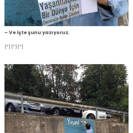
– Ve işte şunu yazıyoruz.
{*}{*}{*}