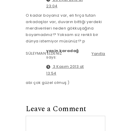
23:04
O kadar boyanız var, eli fırça tutan
arkadaşlar var, duvarın bittiği yerdeki
merdivenleri neden gökkuşağına
boyamadınız!? Yoksam siz renkli bir
dünya istemiyor müsünüz!?:p
yasin karadağ
SÜLEYMAN ELDENİZ
Yanıtla
says:
3 Kasım 2013 at
13:54
abi çok güzel olmuş:)
Leave a Comment
Comment