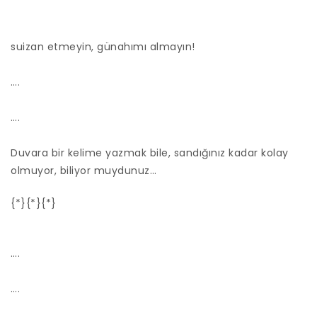
suizan etmeyin, günahımı almayın!
….
….
Duvara bir kelime yazmak bile, sandığınız kadar kolay
olmuyor, biliyor muydunuz…
{*}{*}{*}
….
….