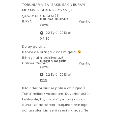
TORUNLARIMIZA “BAKIN BAKIN BURAYI
MUAMMER DEDENİZ BOYAMIŞTI
ÇOCUKLAR” DİCEM:)))
Halime Gürbüz
İLİRYA
Yanıtla
says:
22 Eylül 2013 at
04:30
Kolay gelsin…
Benim de bi fırça vurasım geldi
Bitmiş halini bekliyoruz!
Hicran Seçkin
Halime Gürbüz
Yanıtla
says:
22 Eylül 2013 at
12:19
Bildirirler bildirirler polise abiciğim:)
Tuhaf milletiz vesselam. Duvarlar bütün
kirliliğiyle, biçimsizliğiyle, boş olarak
durur. Ya da serseri düşüncelerin ifşa
sahası olur, kimsenin sesi çıkmaz… Ne