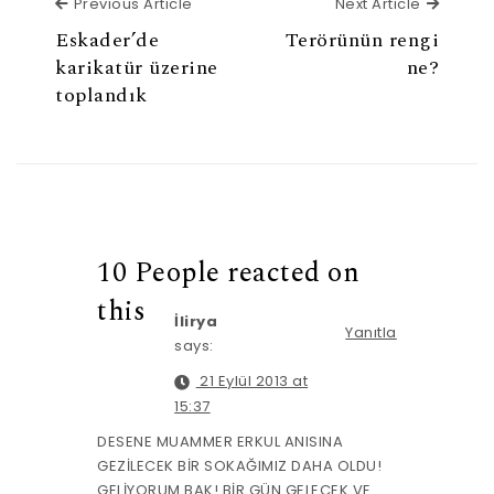
Previous Article
Next Ar
Previous Article
Next Article
Eskader’de
Terörünün rengi
karikatür üzerine
ne?
toplandık
10 People reacted on
this
İlirya
Yanıtla
says:
21 Eylül 2013 at
15:37
DESENE MUAMMER ERKUL ANISINA
GEZİLECEK BİR SOKAĞIMIZ DAHA OLDU!
GELİYORUM BAK! BİR GÜN GELECEK VE