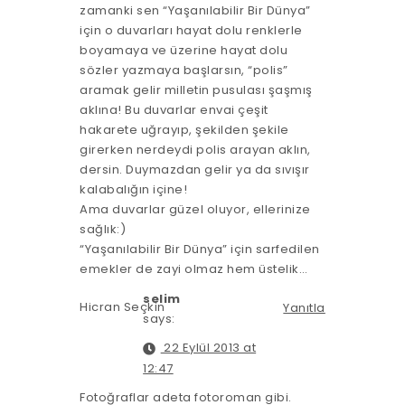
zamanki sen “Yaşanılabilir Bir Dünya”
için o duvarları hayat dolu renklerle
boyamaya ve üzerine hayat dolu
sözler yazmaya başlarsın, “polis”
aramak gelir milletin pusulası şaşmış
aklına! Bu duvarlar envai çeşit
hakarete uğrayıp, şekilden şekile
girerken nerdeydi polis arayan aklın,
dersin. Duymazdan gelir ya da sıvışır
kalabalığın içine!
Ama duvarlar güzel oluyor, ellerinize
sağlık:)
“Yaşanılabilir Bir Dünya” için sarfedilen
emekler de zayi olmaz hem üstelik…
selim
Hicran Seçkin
Yanıtla
says:
22 Eylül 2013 at
12:47
Fotoğraflar adeta fotoroman gibi.