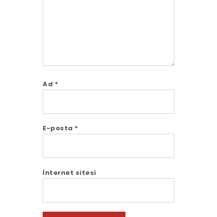
Ad
*
E-posta
*
İnternet sitesi