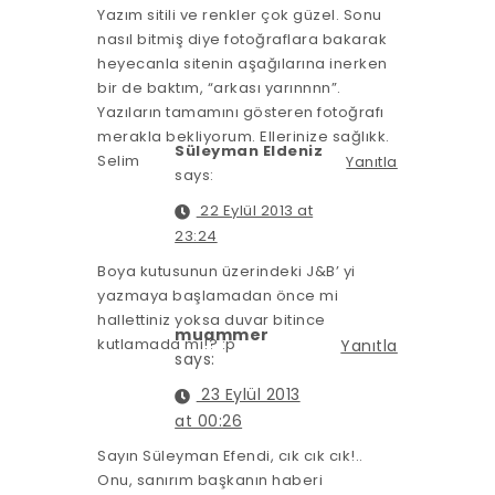
Yazım sitili ve renkler çok güzel. Sonu
nasıl bitmiş diye fotoğraflara bakarak
heyecanla sitenin aşağılarına inerken
bir de baktım, “arkası yarınnnn”.
Yazıların tamamını gösteren fotoğrafı
merakla bekliyorum. Ellerinize sağlıkk.
Süleyman Eldeniz
Selim
Yanıtla
says:
22 Eylül 2013 at
23:24
Boya kutusunun üzerindeki J&B’ yi
yazmaya başlamadan önce mi
hallettiniz yoksa duvar bitince
muammer
kutlamada mı!? :p
Yanıtla
says:
23 Eylül 2013
at 00:26
Sayın Süleyman Efendi, cık cık cık!..
Onu, sanırım başkanın haberi