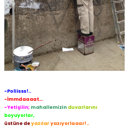
-Poliisss!..
-İmmdaaaat…
-Yetişiiin;
mahallemizin
duvarlarını
boyuyorlar,
üstüne de
yazılar
yazıyorlaaar!..