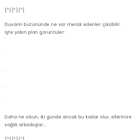
{*}{*}{*}
Duvarın bütününde ne var merak edenler çıkabilir.
İşte yakın plan görüntüler:
.
.
.
.
Daha ne olsun, iki günde ancak bu kadar olur, ellerinize
sağlık arkadaşlar…
{*}{*}{*}