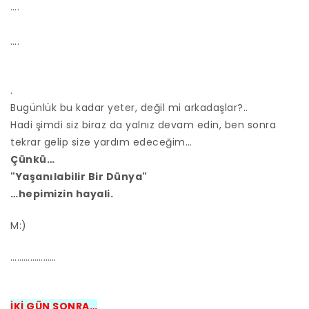
….
….
.
Bugünlük bu kadar yeter, değil mi arkadaşlar?..
Hadi şimdi siz biraz da yalnız devam edin, ben sonra
tekrar gelip size yardım edeceğim…
Çünkü…
"Yaşanılabilir Bir Dünya"
…hepimizin hayali.
M:)
…………………
İKİ GÜN SONRA…