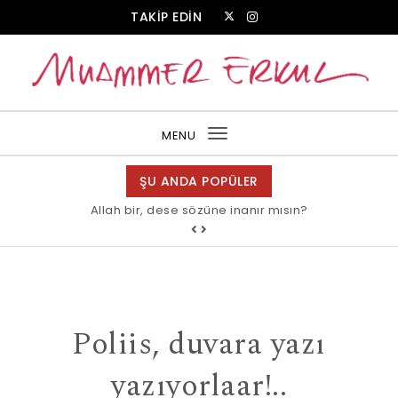
Skip to content
TAKİP EDİN
Muammer Erkul Web Sitesi
MENU
Toggle
navigation
ŞU ANDA POPÜLER
Allah bir, dese sözüne inanır mısın?
Poliis, duvara yazı
yazıyorlaar!..