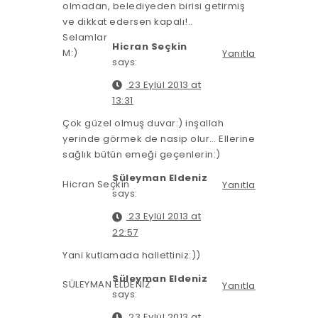
olmadan, belediyeden birisi getirmiş
ve dikkat edersen kapalı!..
Selamlar
Hicran Seçkin
M:)
Yanıtla
says:
23 Eylül 2013 at
13:31
Çok güzel olmuş duvar:) inşallah
yerinde görmek de nasip olur… Ellerine
sağlık bütün emeği geçenlerin:)
Süleyman Eldeniz
Hicran Seçkin
Yanıtla
says:
23 Eylül 2013 at
22:57
Yani kutlamada hallettiniz:))
Süleyman Eldeniz
SÜLEYMAN ELDENİZ
Yanıtla
says:
23 Eylül 2013 at