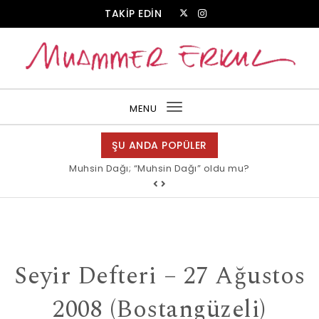
Skip to content
TAKİP EDİN
Muammer Erkul Web Sitesi
MENU
Toggle
navigation
ŞU ANDA POPÜLER
Muhsin Dağı; “Muhsin Dağı” oldu mu?
Seyir Defteri – 27 Ağustos
2008 (Bostangüzeli)