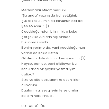
(Sultan Hanımın ilk notu)
Merhabalar Muammer Erkul.
“Şu anda” yazınızda bahsettiğiniz
güzel kokulu minicik kavunun asıl adı
ŞAMAMA’dır. :-))
Çocukluğumdan bilirim ki, o koku
gerçek kavunların hiç birinde
bulunmaz sanki…
Benim yerime de; yani çocukluğumun
yerine de kokla lütfen.
Gözlerim dolu dolu oldum şuan!.. :-)))
Neyse, ben de, beni etkileyen bu
konularda bir şeyler yazmalıyım
galiba?
Size ve site dostlarımıza esenlikler
diliyorum.
Dualarımla, sevgilerimle selamlar
saldım herbirinize…
SULTAN YÜRÜK