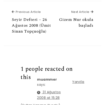
Previous Article
Next Ar
Previous Article
Next Article
Seyir Defteri – 26
Gizem Nur okula
Ağustos 2008 (Ümit
başladı
Sinan Topçuoğlu)
1 people reacted on
this
muammer
Yanıtla
says:
31 Ağustos
2008 at 15:28