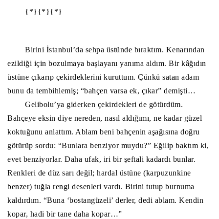
{*}{*}{*}
Birini İstanbul’da sehpa üstünde bıraktım. Kenarından
ezildiği için bozulmaya başlayanı yanıma aldım. Bir kâğıdın
üstüne çıkarıp çekirdeklerini kuruttum. Çünkü satan adam
bunu da tembihlemiş; “bahçen varsa ek, çıkar” demişti…
Gelibolu’ya giderken çekirdekleri de götürdüm.
Bahçeye eksin diye nereden, nasıl aldığımı, ne kadar güzel
koktuğunu anlattım. Ablam beni bahçenin aşağısına doğru
götürüp sordu: “Bunlara benziyor muydu?” Eğilip baktım ki,
evet benziyorlar. Daha ufak, iri bir şeftali kadardı bunlar.
Renkleri de düz sarı değil; hardal üstüne (karpuzunkine
benzer) tuğla rengi desenleri vardı. Birini tutup burnuma
kaldırdım. “Buna ‘bostangüzeli’ derler, dedi ablam. Kendin
kopar, hadi bir tane daha kopar…”