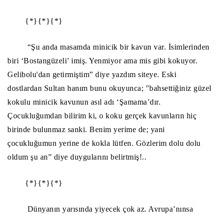
{*}{*}{*}
“Şu anda masamda minicik bir kavun var. İsimlerinden
biri ‘Bostangüzeli’ imiş. Yenmiyor ama mis gibi kokuyor.
Gelibolu'dan getirmiştim” diye yazdım siteye. Eski
dostlardan Sultan hanım bunu okuyunca; "bahsettiğiniz güzel
kokulu minicik kavunun asıl adı ‘Şamama’dır.
Çocukluğumdan bilirim ki, o koku gerçek kavunların hiç
birinde bulunmaz sanki. Benim yerime de; yani
çocukluğumun yerine de kokla lütfen. Gözlerim dolu dolu
oldum şu an” diye duygularını belirtmiş!..
{*}{*}{*}
Dünyanın yarısında yiyecek çok az. Avrupa’nınsa