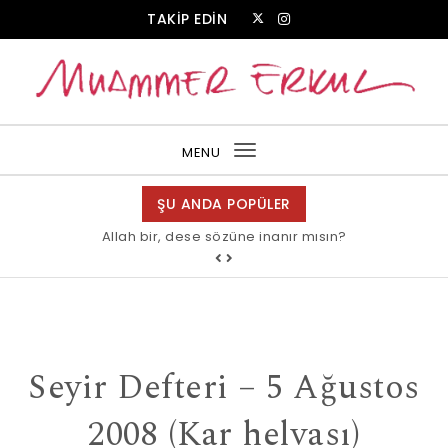
Skip to content
TAKİP EDİN
Muammer Erkul Web Sitesi
MENU
Toggle
navigation
ŞU ANDA POPÜLER
Allah bir, dese sözüne inanır mısın?
Seyir Defteri – 5 Ağustos
2008 (Kar helvası)