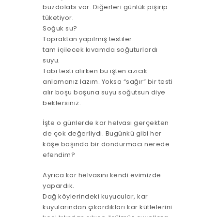
buzdolabı var. Diğerleri günlük pişirip
tüketiyor.
Soğuk su?
Topraktan yapılmış testiler
tam içilecek kıvamda soğuturlardı
suyu.
Tabi testi alırken bu işten azıcık
anlamanız lazım. Yoksa “sağır” bir testi
alır boşu boşuna suyu soğutsun diye
beklersiniz.
İşte o günlerde kar helvası gerçekten
de çok değerliydi. Bugünkü gibi her
köşe başında bir dondurmacı nerede
efendim?
Ayrıca kar helvasını kendi evimizde
yapardık.
Dağ köylerindeki kuyucular, kar
kuyularından çıkardıkları kar kütlelerini