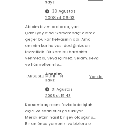
says:
30 Ağustos
2008 at 06:03
Abicim bizim oralarda, yani
Çamlıyayla’da “karsambaç” olarak
geçer bu kar helvasının adı. Ama
eminim kar helvası dediğinizden
lezzetlidir. Bir kere bu bardakta
yenmez ki, veya içilmez. Selam, sevgi
ve hürmetlerimle…
Anonim
TARSUSLU MUHİTTİN
Yanıtla
says:
31 Ağustos
2008 at 15:43
Karsambaç resmi fevkalade iştah
açıcı ve serinletici gözüküyor…
Merak ettim nasıl bir şey olduğunu…
Bir an önce yemenizi ve bizlere o