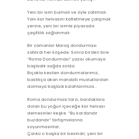
Yeni bir isim bulmalı ve öyle satılmalı.
Yani kar helvasını katletmeye çalışmak
yerine, yeni bir isimle piyasada
çeşitlilik sağlanmalı.
Bir zamanlar Maraş dondurması
satılırdı her köşede. Sonra birden bire
“Roma Dondurması” yazısı okumaya
başladık sağda solda.
Bıçakla kesilen dondurmalarımız,
bastıkça akan mandallı musluklardan
dolmaya başladı külahlarımıza…
Roma dondurması tarzı, bardaklara
dolan bu yoğun içeceğe kar helvası
demesinler keşke. “Bu kardandır
buzdandır” tartışmalarına
soyunmasınlar;
Çünkü o başka bir besindir, yeni bir