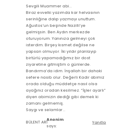
Sevgili Muammer abi…
Biraz evvelki yazımda kar helvasının
serinliğine dalıp yazmayı unuttum.
Ağustos’un beşinde Nazilli’ye
gelmişsin. Ben Aydın merkezde
oturuyorum. Yanınıza gelmeyi çok
isterdim. Birşey kısmet değilse ne
yapsan olmuyor. İki yıldır planlayıp
birtürlü yapamadığımız bir dost
ziyaretine gitmiştim o günlerde.
Bandırma’da idim. İnşallah bir dahaki
sefere nasib olur. Değerli Kadir abimiz
orada olduğu müddetçe nasıl olsa
ayağınız oradan kesilmez. “İşler ayarlı”
diyen abimizin dediği gibi demek ki
zamanı gelmemiş.
Saygı ve selamlar…
Anonim
BÜLENT ARI
Yanıtla
says: