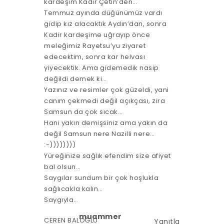
kardeşim Kadir Çetin’den…
Temmuz ayında düğünümüz vardı
gidip kız alacaktık Aydın’dan, sonra
Kadir kardeşime uğrayıp önce
meleğimiz Rayetsu’yu ziyaret
edecektim, sonra kar helvası
yiyecektik. Ama gidemedik nasip
değildi demek ki…
Yazınız ve resimler çok güzeldi, yani
canım çekmedi değil açıkçası, zira
Samsun da çok sıcak…
Hani yakın demişsiniz ama yakın da
değil Samsun nere Nazilli nere…
:-))))))))
Yüreğinize sağlık efendim size afiyet
bal olsun…
Saygılar sundum bir çok hoşlukla
sağlıcakla kalın…
Saygıyla…
muammer
CEREN BALOĞLU
Yanıtla