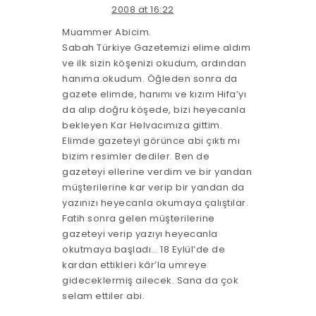
2008 at 16:22
Muammer Abicim.
Sabah Türkiye Gazetemizi elime aldım
ve ilk sizin köşenizi okudum, ardından
hanıma okudum. Öğleden sonra da
gazete elimde, hanımı ve kızım Hifa’yı
da alıp doğru köşede, bizi heyecanla
bekleyen Kar Helvacımıza gittim.
Elimde gazeteyi görünce abi çıktı mı
bizim resimler dediler. Ben de
gazeteyi ellerine verdim ve bir yandan
müşterilerine kar verip bir yandan da
yazınızı heyecanla okumaya çalıştılar.
Fatih sonra gelen müşterilerine
gazeteyi verip yazıyı heyecanla
okutmaya başladı… 18 Eylül’de de
kardan ettikleri kâr’la umreye
gideceklermiş ailecek. Sana da çok
selam ettiler abi.