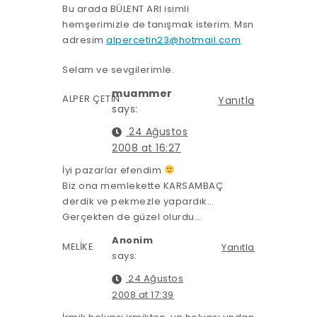
Bu arada BÜLENT ARI isimli
hemşerimizle de tanışmak isterim. Msn
adresim
alpercetin23@hotmail.com
Selam ve sevgilerimle.
muammer
ALPER ÇETİN
Yanıtla
says:
24 Ağustos
2008 at 16:27
İyi pazarlar efendim
Biz ona memlekette KARSAMBAÇ
derdik ve pekmezle yapardık…
Gerçekten de güzel olurdu…
Anonim
MELİKE
Yanıtla
says:
24 Ağustos
2008 at 17:39