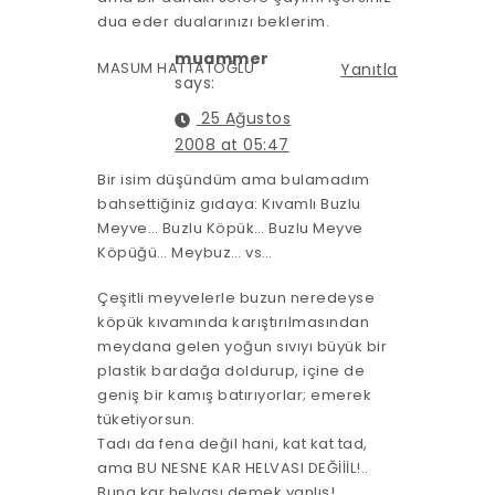
dua eder dualarınızı beklerim.
muammer
MASUM HATTATOĞLU
Yanıtla
says:
25 Ağustos
2008 at 05:47
Bir isim düşündüm ama bulamadım
bahsettiğiniz gıdaya: Kıvamlı Buzlu
Meyve… Buzlu Köpük… Buzlu Meyve
Köpüğü… Meybuz… vs…
Çeşitli meyvelerle buzun neredeyse
köpük kıvamında karıştırılmasından
meydana gelen yoğun sıvıyı büyük bir
plastik bardağa doldurup, içine de
geniş bir kamış batırıyorlar; emerek
tüketiyorsun.
Tadı da fena değil hani, kat kat tad,
ama BU NESNE KAR HELVASI DEĞİİİL!..
Buna kar helvası demek yanlış!..