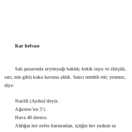
Kar helvası
Salı pazarında zeytinyağı baktık; kekik suyu ve (küçük,
sarı, mis gibi) koku kavunu aldık. Satıcı tembih etti; yenmez,
diye.
Nazilli (Aydın)’deyiz.
Ağustos’un 5’i.
Hava 40 derece.
Aldığın her nefes burnundan, içtiğin her yudum su