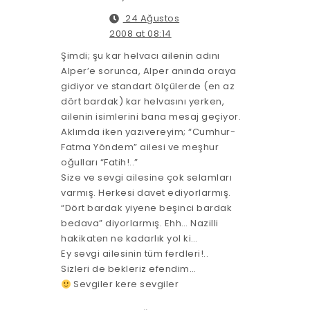
24 Ağustos
2008 at 08:14
Şimdi; şu kar helvacı ailenin adını
Alper’e sorunca, Alper anında oraya
gidiyor ve standart ölçülerde (en az
dört bardak) kar helvasını yerken,
ailenin isimlerini bana mesaj geçiyor.
Aklımda iken yazıvereyim; “Cumhur-
Fatma Yöndem” ailesi ve meşhur
oğulları “Fatih!..”
Size ve sevgi ailesine çok selamları
varmış. Herkesi davet ediyorlarmış.
“Dört bardak yiyene beşinci bardak
bedava” diyorlarmış. Ehh… Nazilli
hakikaten ne kadarlık yol ki…
Ey sevgi ailesinin tüm ferdleri!..
Sizleri de bekleriz efendim…
Sevgiler kere sevgiler