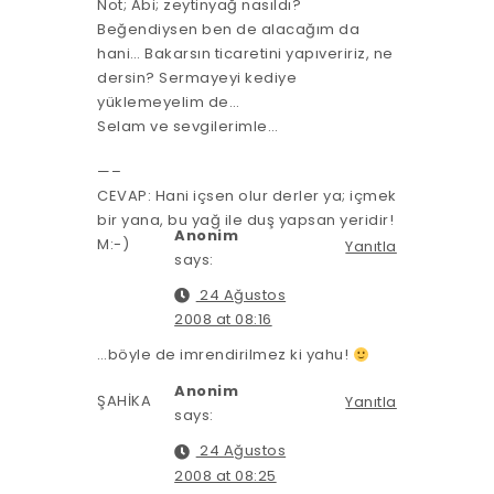
Not; Abi; zeytinyağ nasıldı?
Beğendiysen ben de alacağım da
hani… Bakarsın ticaretini yapıveririz, ne
dersin? Sermayeyi kediye
yüklemeyelim de…
Selam ve sevgilerimle…
—–
CEVAP: Hani içsen olur derler ya; içmek
bir yana, bu yağ ile duş yapsan yeridir!
Anonim
M:-)
Yanıtla
says:
24 Ağustos
2008 at 08:16
…böyle de imrendirilmez ki yahu!
Anonim
ŞAHİKA
Yanıtla
says:
24 Ağustos
2008 at 08:25