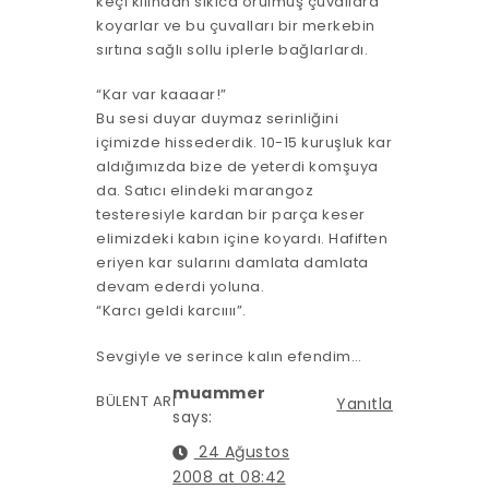
keçi kılından sıkıca örülmüş çuvallara
koyarlar ve bu çuvalları bir merkebin
sırtına sağlı sollu iplerle bağlarlardı.
“Kar var kaaaar!”
Bu sesi duyar duymaz serinliğini
içimizde hissederdik. 10-15 kuruşluk kar
aldığımızda bize de yeterdi komşuya
da. Satıcı elindeki marangoz
testeresiyle kardan bir parça keser
elimizdeki kabın içine koyardı. Hafiften
eriyen kar sularını damlata damlata
devam ederdi yoluna.
“Karcı geldi karcıııı”.
Sevgiyle ve serince kalın efendim…
muammer
BÜLENT ARI
Yanıtla
says:
24 Ağustos
2008 at 08:42