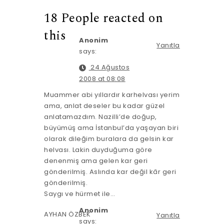
18 People reacted on
this
Anonim
Yanıtla
says:
24 Ağustos
2008 at 08:08
Muammer abi yıllardır karhelvası yerim
ama, anlat deseler bu kadar güzel
anlatamazdım. Nazilli’de doğup,
büyümüş ama İstanbul’da yaşayan biri
olarak dileğim buralara da gelsin kar
helvası. Lakin duyduğuma göre
denenmiş ama gelen kar geri
gönderilmiş. Aslında kar değil kâr geri
gönderilmiş.
Saygı ve hürmet ile…
Anonim
AYHAN ÖZBEK
Yanıtla
says: