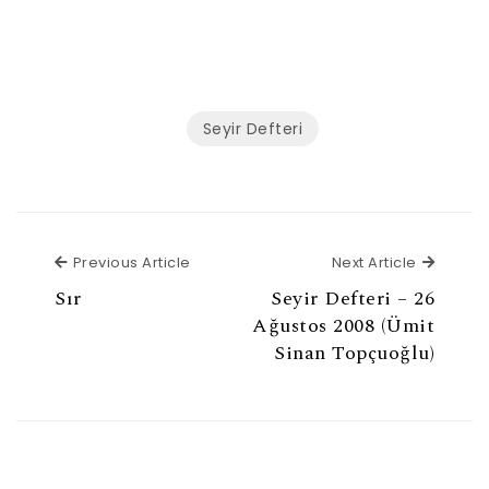
Seyir Defteri
Previous Article
Next Ar
Previous Article
Next Article
Sır
Seyir Defteri – 26
Ağustos 2008 (Ümit
Sinan Topçuoğlu)