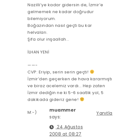
Nazilli’ye kadar gidersin de, İzmir’e
gelmemek ne kadar doğrudur
bilemiyorum.
Boğazından nasıl geçti bu kar
helvaları.
Şifa olur inşaallah…
İLHAN YENİ
——-
CVP: Eriyip, serin serin geçti!
İzmir’den geçerken de hava kararmıştı
ve biraz acelemiz vardı… Hep zaten
İzmir dediğin ne ki 5-6 saatlik yol, 5
dakikada gideriz gene!
muammer
M:-)
Yanıtla
says:
24 Ağustos
2008 at 08:27