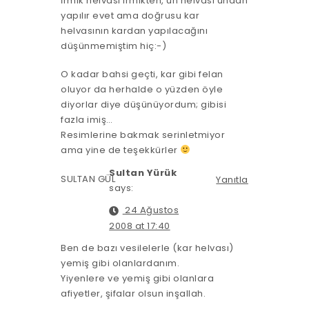
İrmik helvası irmikten, un helvası undan
yapılır evet ama doğrusu kar
helvasının kardan yapılacağını
düşünmemiştim hiç:-)
O kadar bahsi geçti, kar gibi felan
oluyor da herhalde o yüzden öyle
diyorlar diye düşünüyordum; gibisi
fazla imiş…
Resimlerine bakmak serinletmiyor
ama yine de teşekkürler
Sultan Yürük
SULTAN GÜL
Yanıtla
says:
24 Ağustos
2008 at 17:40
Ben de bazı vesilelerle (kar helvası)
yemiş gibi olanlardanım.
Yiyenlere ve yemiş gibi olanlara
afiyetler, şifalar olsun inşallah.