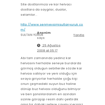
Site dostlarımıza ve kar helvacı
dostlara da saygılar, dualar,
selamlar…
http://www.senmevsimisultanyuruk.co
m/
Anonim
SULTAN YÜRÜK
Yanıtla
says:
25 Ağustos
2008 at 05:17
Abi tam zamanında yediniz kar
helvasını herhalde seneye buralarda
görmüş oldugun sebillerde sözde kar
helvası satılıyor ve yeni olduğu için
sıraya giriyorlar herhalde çoğu kişi
onun çeşmedeki suyun buz haline
dönüp buz helvası olduğunu bilmiyor
ve ben şanslılardanım en azından
sizinle görüşüp resim dahi çektirdik
ama bir dahaki sefere çayımı içersiniz