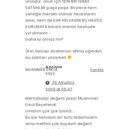
üründür, onun için YENİ BİR İSİMLE
SATSINLAR paşa paşa. Böylece hem
yeniliğe meraklı olanlar heveslerini
alsın, hem de KAR HELVASINI BU HALİYLE
KORUMAYA kararlı olanlar beyhude
yorulmasın…
Daha iyi olmaz mı?
(Kar helvası dostlarının affına sığındım
bu satırları yazarken
Anonim
MUAMMER ERKUL
Yanıtla
says:
25 Ağustos
2008 at 06:47
Merhabalar değerli yazar Muammer
Erkul Beyefendi…
Umarım çok çok iyisiniz…
Bu kar helvasını bir türlü tadamadım
ama methini çok duydum değerli