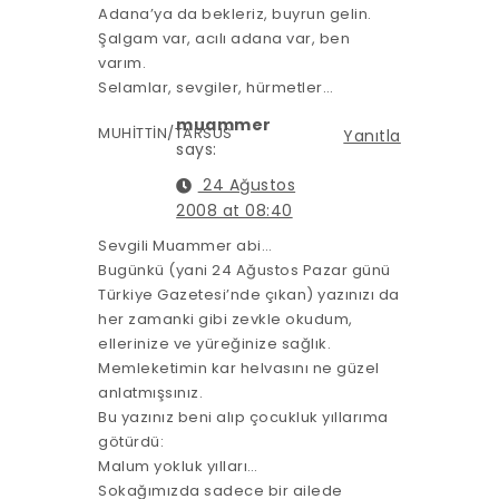
Adana’ya da bekleriz, buyrun gelin.
Şalgam var, acılı adana var, ben
varım.
Selamlar, sevgiler, hürmetler…
muammer
MUHİTTİN/TARSUS
Yanıtla
says:
24 Ağustos
2008 at 08:40
Sevgili Muammer abi…
Bugünkü (yani 24 Ağustos Pazar günü
Türkiye Gazetesi’nde çıkan) yazınızı da
her zamanki gibi zevkle okudum,
ellerinize ve yüreğinize sağlık.
Memleketimin kar helvasını ne güzel
anlatmışsınız.
Bu yazınız beni alıp çocukluk yıllarıma
götürdü:
Malum yokluk yılları…
Sokağımızda sadece bir ailede