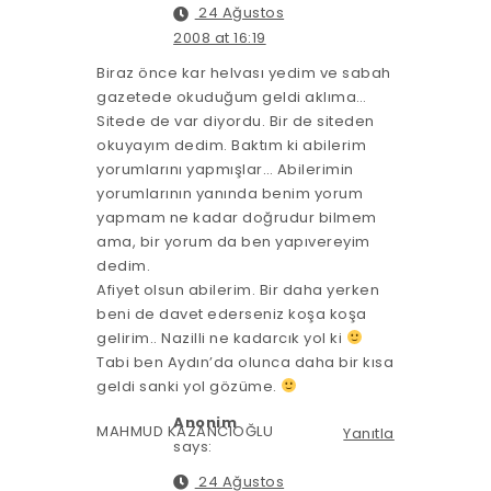
24 Ağustos
2008 at 16:19
Biraz önce kar helvası yedim ve sabah
gazetede okuduğum geldi aklıma…
Sitede de var diyordu. Bir de siteden
okuyayım dedim. Baktım ki abilerim
yorumlarını yapmışlar… Abilerimin
yorumlarının yanında benim yorum
yapmam ne kadar doğrudur bilmem
ama, bir yorum da ben yapıvereyim
dedim.
Afiyet olsun abilerim. Bir daha yerken
beni de davet ederseniz koşa koşa
gelirim.. Nazilli ne kadarcık yol ki
Tabi ben Aydın’da olunca daha bir kısa
geldi sanki yol gözüme.
Anonim
MAHMUD KAZANCIOĞLU
Yanıtla
says:
24 Ağustos