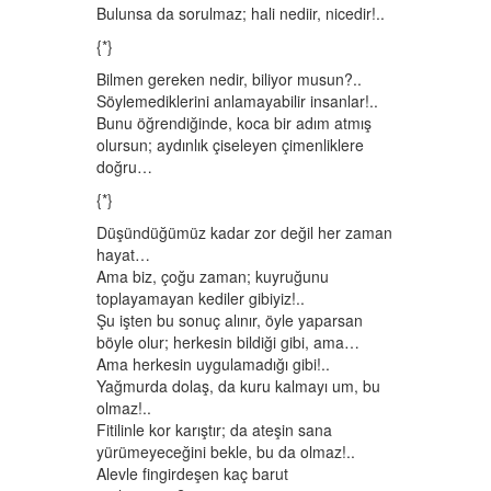
Bulunsa da sorulmaz; hali nediir, nicedir!..
{*}
Bilmen gereken nedir, biliyor musun?..
Söylemediklerini anlamayabilir insanlar!..
Bunu öğrendiğinde, koca bir adım atmış
olursun; aydınlık çiseleyen çimenliklere
doğru…
{*}
Düşündüğümüz kadar zor değil her zaman
hayat…
Ama biz, çoğu zaman; kuyruğunu
toplayamayan kediler gibiyiz!..
Şu işten bu sonuç alınır, öyle yaparsan
böyle olur; herkesin bildiği gibi, ama…
Ama herkesin uygulamadığı gibi!..
Yağmurda dolaş, da kuru kalmayı um, bu
olmaz!..
Fitilinle kor karıştır; da ateşin sana
yürümeyeceğini bekle, bu da olmaz!..
Alevle fingirdeşen kaç barut