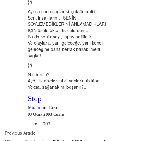
{*}
Ayrıca şunu sağlar ki, çok önemlidir;
Sen, insanların… SENİN
SÖYLEMEDİKLERİNİ ANLAMADIKLARI
İÇİN üzülmekten kurtulursun!..
Bu da seni epey,,, epey hafifletir.
Ve olaylara, yani geleceğe, yani kendi
geleceğine daha berrak bakabilmeni
sağlar!..
{*}
Ne dersin?..
Aydınlık çiseler mi çimenlerin üstüne;
Yoksa, sağanak mı boşanır?..
Stop
Muammer Erkul
03 Ocak 2003 Cuma
2003
Posts
Previous
Previous Article
Article