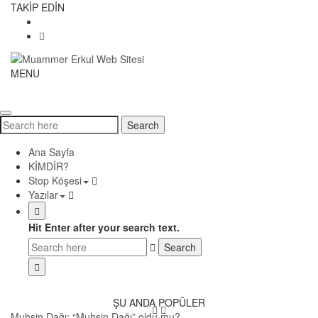
Skip
TAKİP EDİN
to
content
Muammer
MENU
Toggle
Erkul
navigati
Web
Sitesi
Search
Search
for:
Ana Sayfa
KİMDİR?
Stop Köşesi
Yazılar
Hit Enter after your search text.
ŞU ANDA POPÜLER
Muhsin Dağı; “Muhsin Dağı” oldu mu?