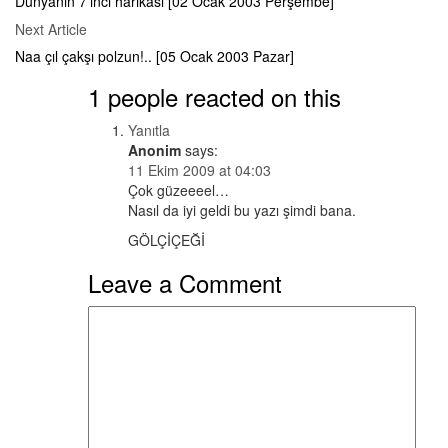
navigation
Dünyanın 7’inci harikası [02 Ocak 2003 Perşembe]
Next
Next Article
Article
Naa çıl çakşı polzun!.. [05 Ocak 2003 Pazar]
1 people reacted on this
Yanıtla
Anonim
says:
11 Ekim 2009 at 04:03
Çok güzeeeel…
Nasıl da iyi geldi bu yazı şimdi bana.
GÖLÇİÇEĞİ
Leave a Comment
Comment