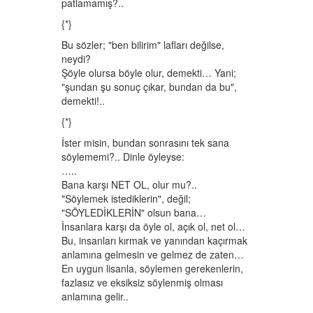
patlamamış?..
{*}
Bu sözler; "ben bilirim" lafları değilse,
neydi?
Şöyle olursa böyle olur, demekti… Yani;
"şundan şu sonuç çıkar, bundan da bu",
demekti!..
{*}
İster misin, bundan sonrasını tek sana
söylememi?.. Dinle öyleyse:
…..
Bana karşı NET OL, olur mu?..
"Söylemek istediklerin", değil;
"SÖYLEDİKLERİN" olsun bana…
İnsanlara karşı da öyle ol, açık ol, net ol…
Bu, insanları kırmak ve yanından kaçırmak
anlamına gelmesin ve gelmez de zaten…
En uygun lisanla, söylemen gerekenlerin,
fazlasız ve eksiksiz söylenmiş olması
anlamına gelir..