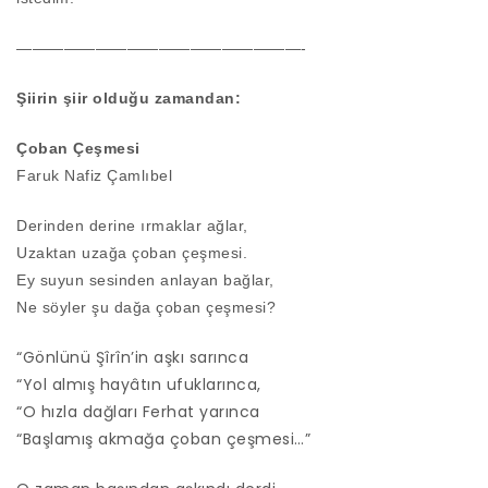
——————————————————-
Şiirin şiir olduğu zamandan:
Çoban Çeşmesi
Faruk Nafiz Çamlıbel
Derinden derine ırmaklar ağlar,
Uzaktan uzağa çoban çeşmesi.
Ey suyun sesinden anlayan bağlar,
Ne söyler şu dağa çoban çeşmesi?
“Gönlünü Şîrîn’in aşkı sarınca
“Yol almış hayâtın ufuklarınca,
“O hızla dağları Ferhat yarınca
“Başlamış akmağa çoban çeşmesi…”