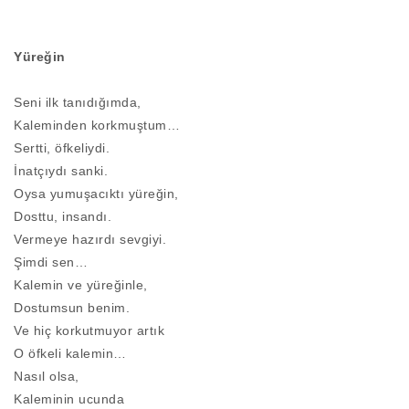
Yüreğin
Seni ilk tanıdığımda,
Kaleminden korkmuştum…
Sertti, öfkeliydi.
İnatçıydı sanki.
Oysa yumuşacıktı yüreğin,
Dosttu, insandı.
Vermeye hazırdı sevgiyi.
Şimdi sen…
Kalemin ve yüreğinle,
Dostumsun benim.
Ve hiç korkutmuyor artık
O öfkeli kalemin…
Nasıl olsa,
Kaleminin ucunda