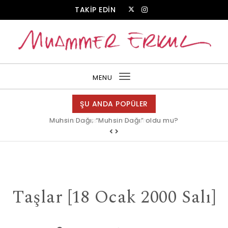
Skip to content
TAKİP EDİN
Muammer Erkul Web Sitesi
MENU
Toggle
navigation
ŞU ANDA POPÜLER
Muhsin Dağı; “Muhsin Dağı” oldu mu?
Allah bir, dese sözüne inanır mısın?
Taşlar [18 Ocak 2000 Salı]