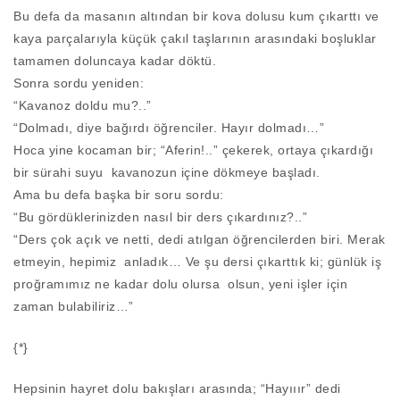
Bu defa da masanın altından bir kova dolusu kum çıkarttı ve
kaya parçalarıyla küçük çakıl taşlarının arasındaki boşluklar
tamamen doluncaya kadar döktü.
Sonra sordu yeniden:
“Kavanoz doldu mu?..”
“Dolmadı, diye bağırdı öğrenciler. Hayır dolmadı…”
Hoca yine kocaman bir; “Aferin!..” çekerek, ortaya çıkardığı
bir sürahi suyu kavanozun içine dökmeye başladı.
Ama bu defa başka bir soru sordu:
“Bu gördüklerinizden nasıl bir ders çıkardınız?..”
“Ders çok açık ve netti, dedi atılgan öğrencilerden biri. Merak
etmeyin, hepimiz anladık… Ve şu dersi çıkarttık ki; günlük iş
proğramımız ne kadar dolu olursa olsun, yeni işler için
zaman bulabiliriz…”
{*}
Hepsinin hayret dolu bakışları arasında; “Hayııır” dedi