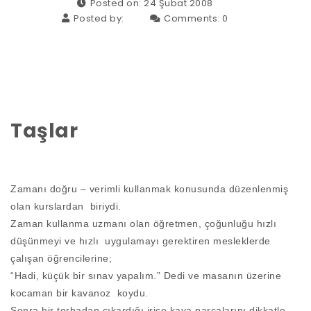
Posted on: 24 Şubat 2008
Posted by:
Comments:
0
Taşlar
Zamanı doğru – verimli kullanmak konusunda düzenlenmiş
olan kurslardan biriydi.
Zaman kullanma uzmanı olan öğretmen, çoğunluğu hızlı
düşünmeyi ve hızlı uygulamayı gerektiren mesleklerde
çalışan öğrencilerine;
“Hadi, küçük bir sınav yapalım.” Dedi ve masanın üzerine
kocaman bir kavanoz koydu.
Sonra bir torbadan çıkardığı irice kaya parçalarını dikkatle