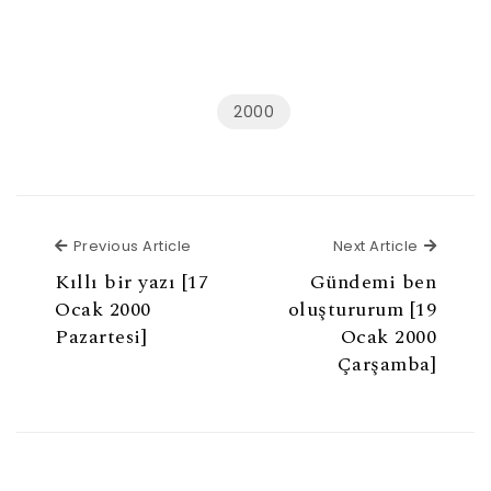
2000
Previous Article
Next Ar
Previous Article
Next Article
Kıllı bir yazı [17
Gündemi ben
Ocak 2000
oluştururum [19
Pazartesi]
Ocak 2000
Çarşamba]