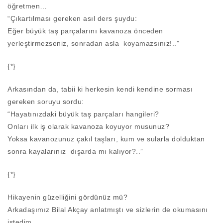
öğretmen…
“Çıkartılması gereken asıl ders şuydu:
Eğer büyük taş parçalarını kavanoza önceden
yerleştirmezseniz, sonradan asla koyamazsınız!..”
{*}
Arkasından da, tabii ki herkesin kendi kendine sorması
gereken soruyu sordu:
“Hayatınızdaki büyük taş parçaları hangileri?
Onları ilk iş olarak kavanoza koyuyor musunuz?
Yoksa kavanozunuz çakıl taşları, kum ve sularla dolduktan
sonra kayalarınız dışarda mı kalıyor?..”
{*}
Hikayenin güzelliğini gördünüz mü?
Arkadaşımız Bilal Akçay anlatmıştı ve sizlerin de okumasını
istedim.