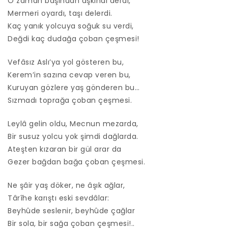
O zaman başından aşkındı derdi,
Mermeri oyardı, taşı delerdi.
Kaç yanık yolcuya soğuk su verdi,
Değdi kaç dudağa çoban çeşmesi!
Vefâsız Aslı’ya yol gösteren bu,
Kerem’in sazına cevap veren bu,
Kuruyan gözlere yaş gönderen bu…
Sızmadı toprağa çoban çeşmesi.
Leylâ gelin oldu, Mecnun mezarda,
Bir susuz yolcu yok şimdi dağlarda.
Ateşten kızaran bir gül arar da
Gezer bağdan bağa çoban çeşmesi.
Ne şâir yaş döker, ne âşık ağlar,
Târîhe karıştı eski sevdâlar:
Beyhûde seslenir, beyhûde çağlar
Bir sola, bir sağa çoban çeşmesi!..