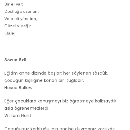
Bir el var;
Dostluğa uzanan.
Ve o eli yöneten,
Güzel yüreğin…
(Jale)
Sözün özü
Eğitim anne dizinde başlar; her söylenen sözcük,
çocuğun kişiliğine konan bir tuğladır.
Hosoa Ballow
Eğer çocuklara konuşmayı biz öğretmeye kalksaydık,
asla öğrenemezlerdi.
William Hunt
Çocuğunuz korktuğu için endişe duymanız yersizdir.