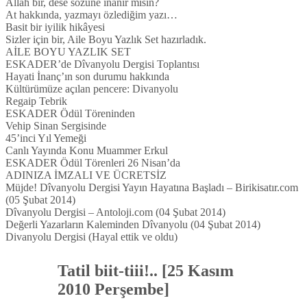
Allah bir, dese sözüne inanır mısın?
At hakkında, yazmayı özlediğim yazı…
Basit bir iyilik hikâyesi
Sizler için bir, Aile Boyu Yazlık Set hazırladık.
AİLE BOYU YAZLIK SET
ESKADER’de Dîvanyolu Dergisi Toplantısı
Hayati İnanç’ın son durumu hakkında
Kültürümüze açılan pencere: Divanyolu
Regaip Tebrik
ESKADER Ödül Töreninden
Vehip Sinan Sergisinde
45’inci Yıl Yemeği
Canlı Yayında Konu Muammer Erkul
ESKADER Ödül Törenleri 26 Nisan’da
ADINIZA İMZALI VE ÜCRETSİZ
Müjde! Dîvanyolu Dergisi Yayın Hayatına Başladı – Birikisatır.com
(05 Şubat 2014)
Dîvanyolu Dergisi – Antoloji.com (04 Şubat 2014)
Değerli Yazarların Kaleminden Dîvanyolu (04 Şubat 2014)
Divanyolu Dergisi (Hayal ettik ve oldu)
Tatil biit-tiii!.. [25 Kasım
2010 Perşembe]