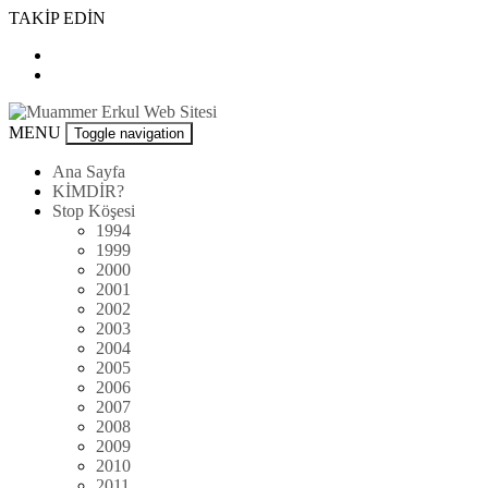
Skip
TAKİP EDİN
to
content
Muammer
MENU
Toggle navigation
Erkul
Web
Ana Sayfa
Sitesi
KİMDİR?
Stop Köşesi
1994
1999
2000
2001
2002
2003
2004
2005
2006
2007
2008
2009
2010
2011