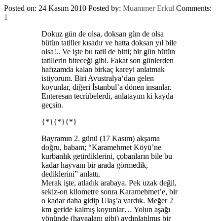
Posted on: 24 Kasım 2010
Posted by:
Muammer Erkul
Comments:
1
Dokuz gün de olsa, doksan gün de olsa
bütün tatiller kısadır ve hatta doksan yıl bile
olsa!.. Ve işte bu tatil de bitti; bir gün bütün
tatillerin biteceği gibi. Fakat son günlerden
hafızamda kalan birkaç kareyi anlatmak
istiyorum. Biri Avustralya‘dan gelen
koyunlar, diğeri İstanbul’a dönen insanlar.
Enteresan tecrübelerdi, anlatayım ki kayda
geçsin.
{*}{*}{*}
Bayramın 2. günü (17 Kasım) akşama
doğru, babam; “Karamehmet Köyü’ne
kurbanlık getirdiklerini, çobanların bile bu
kadar hayvanı bir arada görmedik,
dediklerini” anlattı.
Merak işte, atladık arabaya. Pek uzak değil,
sekiz-on kilometre sonra Karamehmet’e, bir
o kadar daha gidip Ulaş’a vardık. Meğer 2
km geride kalmış koyunlar… Yolun aşağı
yönünde (havaalanı gibi) aydınlatılmış bir