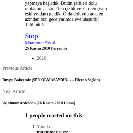
yapmaya başladık. Bütün şeritleri dolu
otobanın… İzmit’ten çıktık ve E-5’ten (yani
eski yoldan) geldik. O da doluydu ama en
azından bizi gece yarımda eve ulaştırdı!
Tatil bitti!..
Stop
Muammer Erkul
25 Kasım 2010 Perşembe
2010
Posts
Previous
Previous Article
Article
navigation
Duygu Bahçemiz (SEN OLMASAYDIN… – Hicran Seçkin)
Next
Next Article
Article
Üç ölünün ardından [26 Kasım 2010 Cuma]
1 people reacted on this
Yanıtla
muammer
says: