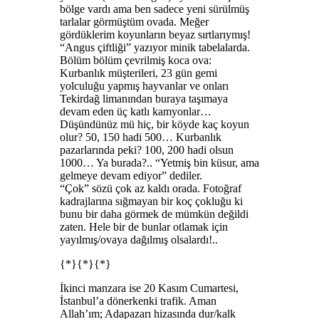
bölge vardı ama ben sadece yeni sürülmüş
tarlalar görmüştüm ovada. Meğer
gördüklerim koyunların beyaz sırtlarıymış!
“Angus çiftliği” yazıyor minik tabelalarda.
Bölüm bölüm çevrilmiş koca ova:
Kurbanlık müşterileri, 23 gün gemi
yolculuğu yapmış hayvanlar ve onları
Tekirdağ limanından buraya taşımaya
devam eden üç katlı kamyonlar…
Düşündünüz mü hiç, bir köyde kaç koyun
olur? 50, 150 hadi 500… Kurbanlık
pazarlarında peki? 100, 200 hadi olsun
1000… Ya burada?.. “Yetmiş bin küsur, ama
gelmeye devam ediyor” dediler.
“Çok” sözü çok az kaldı orada. Fotoğraf
kadrajlarına sığmayan bir koç çokluğu ki
bunu bir daha görmek de mümkün değildi
zaten. Hele bir de bunlar otlamak için
yayılmış/ovaya dağılmış olsalardı!..
{*}{*}{*}
İkinci manzara ise 20 Kasım Cumartesi,
İstanbul’a dönerkenki trafik. Aman
Allah’ım; Adapazarı hizasında dur/kalk