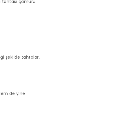
a tahtası çamuru
ği şekilde tahtalar,
 Hem de yine