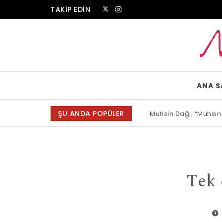
Skip to content
TAKİP EDİN
Muammer Erkul Web Sitesi
ANA S
ŞU ANDA POPÜLER
Muhsin Dağı; “Muhsin
Allah bir, dese sözün
Tek 