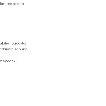
ulan masaların
abilen bacaklar
yatlarının sonuna
remeyecek!