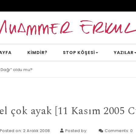
AYFA
KİMDİR?
STOP KÖŞESI
YAZILAR
 Dağı” oldu mu?
e inanır mısın?
el çok ayak [11 Kasım 2005 
Posted on: 2 Aralık 2008
Posted by:
Comments:
0