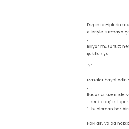
Dizginleri-iplerin u
elleriyle tutmaya ç
…..
Biliyor musunuz; he
şekilleniyor!
{*}
Masalar hayal edin ş
…..
Bacaklar üzerinde y
…her bacağın tepesi
“…bunlardan her bir
…..
Haklıdır, ya da hak