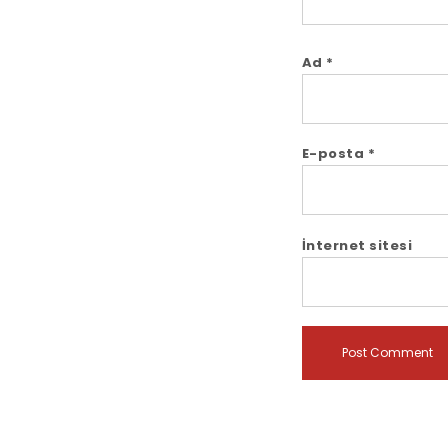
Ad
*
E-posta
*
İnternet sitesi