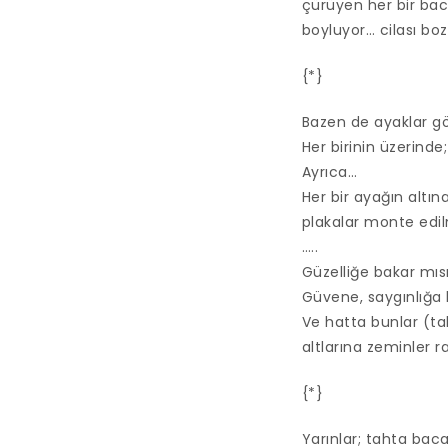
çürüyen her bir ba
boyluyor… cilası boz
{*}
Bazen de ayaklar g
Her birinin üzerinde
Ayrıca…
Her bir ayağın altın
plakalar monte edi
…..
Güzelliğe bakar mısı
Güvene, saygınlığa 
Ve hatta bunlar (ta
altlarına zeminler 
{*}
Yarınlar; tahta bac