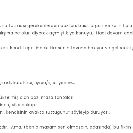
cunu tutması gerekenlerden bazıları; basit urgan ve kalın halat
alışırsa ne olur, diyerek açmıştık ya konuyu… Hadi devam ede
rkes, kendi tepesindeki kimsenin tavrına bakıyor ve gelecek 
imdi; kurulmuş işyeri/işler yerine…
ükselmiş olan bazı masa tahtaları;
ne çiviler sokup…
ini, kendisinin ayakta tuttuğunu” söyleyip duruyor…
sızdır… Ama, (ben olmasam sen olmazdın, edasında) bu fikrin