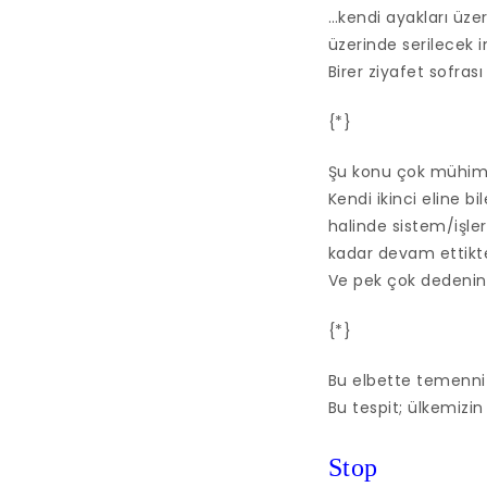
…kendi ayakları üze
üzerinde serilecek 
Birer ziyafet sofrası 
{*}
Şu konu çok mühim
Kendi ikinci eline 
halinde sistem/işlerl
kadar devam ettikt
Ve pek çok dedenin b
{*}
Bu elbette temenni
Bu tespit; ülkemizin 
Stop