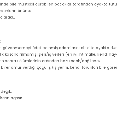
rinde bile müstakil durabilen bacaklar tarafından ayakta tut
insanların önüne;
olarak!..
:
bile güvenmemeyi âdet edinmiş adamların; alt alta ayakta dur
ik kazandırılmamış işleri/iş yerleri (en iyi ihtimalle, kendi ha
en sonra) ölümlerinin ardından bozulacak/dağılacak…
irer ömür verdiği çoğu işi/iş yerini, kendi torunları bile gö
 değil…
karın ağrısı!