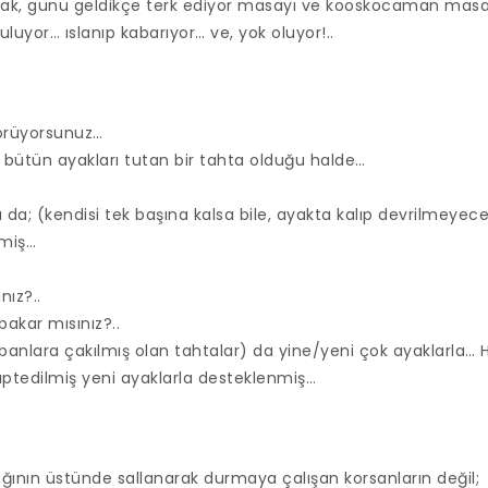
cak, günü geldikçe terk ediyor masayı ve kooskocaman mas
uluyor… ıslanıp kabarıyor… ve, yok oluyor!..
örüyorsunuz…
; bütün ayakları tutan bir tahta olduğu halde…
a da; (kendisi tek başına kalsa bile, ayakta kalıp devrilmeyece
lmiş…
nız?..
bakar mısınız?..
banlara çakılmış olan tahtalar) da yine/yeni çok ayaklarla…
raptedilmiş yeni ayaklarla desteklenmiş…
ağının üstünde sallanarak durmaya çalışan korsanların değil;