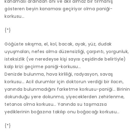
kanaması ardından ani ve akıl almaz bir tırmanış
gösteren beyin kanaması geçiriyor olma paniği-
korkusu…
{*}
Göğüste sıkışma, el, kol, bacak, ayak, yüz, dudak
uyuşmaları, nefes alma düzensizliği, çarpıntı, yorgunluk,
isteksizlik (ve neredeyse kişi sayısı çeşidinde belirtiyle)
kalp krizi geçirme paniği-korkusu…
Denizde bulunma, hava kirliliği, radyasyon, savaş
korkusu… Acil durumlar için doktorun verdiği bir ilacın,
yanında bulunmadığını farketme korkusu-paniği… Birinin
dokunduğu yere dokunma, yiyeceklerden zehirlenme,
tetanos olma korkusu… Yanında su taşımazsa
yediklerinin boğazına takılıp onu boğacağı korkusu…
{*}