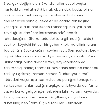
Size, çok değişik olan; (kendisi yıllar evvel başka
hastalıktan vefat etti) bir akrabamdaki kuduz olma
korkusunu örnek vereyim… Kudurma hallerinin
görüleceğini sandığı geceler bir odada tek başına
yattığını; kudurunca sudan korkacağı için, yakınına
koyduğu sudan "her korkmayışında" ancak
rahatladığını… (Bu konuda doktora gitmediği halde)
Uzak bir köydeki ihtiyar bir çoban-hekime dilinin altını
ilaçlattığını (yaktırdığını) söylemişti… Sormuştum; kedi-
köpek filan ısırdı mı seni, diye. Isırmadı, demişti… Yani
ısırılmadığı, buna dikkat ettiği, hayvanlardan da
korkmadığı halde; rahmetli, hayatının sonuna kadar bu
korkuyu çekmiş, zaman zaman "kuduruyor olma"
nöbetleri yaşamıştı. Normalde bu paniğini konuşuyor,
korkusunun anlamsızlığını açıkça anlatıyordu da; "ama
bazen korku geliyor işte, sebebini bilmiyorum" diyordu…
Bir kaç insan daha tanıdım ki yıllarını, milyarlarını
tükettiler; hep "temiz" çıktı tahlilleri. Olmayan