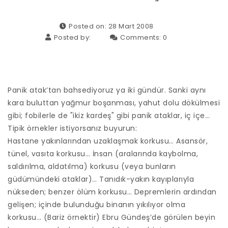
Posted on: 28 Mart 2008
Posted by:
Comments:
0
Panik atak’tan bahsediyoruz ya iki gündür. Sanki aynı
kara buluttan yağmur boşanması, yahut dolu dökülmesi
gibi; fobilerle de "ikiz kardeş" gibi panik ataklar, iç içe…
Tipik örnekler istiyorsanız buyurun:
Hastane yakınlarından uzaklaşmak korkusu… Asansör,
tünel, vasıta korkusu… İnsan (aralarında kaybolma,
saldırılma, aldatılma) korkusu (veya bunların
güdümündeki ataklar)… Tanıdık-yakın kayıplarıyla
nükseden; benzer ölüm korkusu… Depremlerin ardından
gelişen; içinde bulunduğu binanın yıkılıyor olma
korkusu… (Bariz örnektir) Ebru Gündeş’de görülen beyin