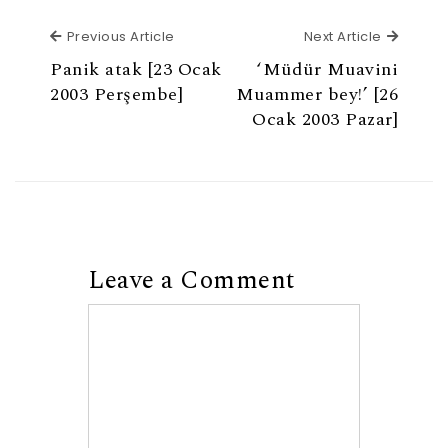
Previous Article
Next Ar
Previous Article
Next Article
Panik atak [23 Ocak
‘Müdür Muavini
2003 Perşembe]
Muammer bey!’ [26
Ocak 2003 Pazar]
Leave a Comment
Comment