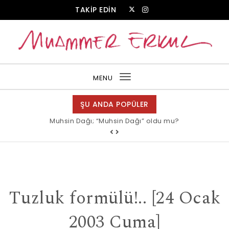
Skip to content
TAKİP EDİN
Muammer Erkul Web Sitesi
MENU
Toggle
navigation
ŞU ANDA POPÜLER
Muhsin Dağı; “Muhsin Dağı” oldu mu?
Tuzluk formülü!.. [24 Ocak
2003 Cuma]