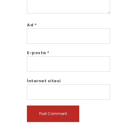
Ad
*
E-posta
*
İnternet sitesi