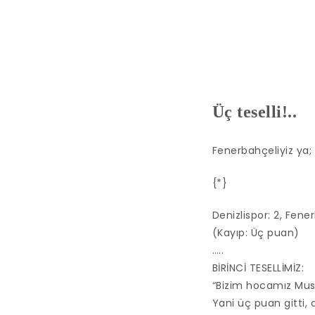
Üç teselli!..
Fenerbahçeliyiz ya;
{*}
Denizlispor: 2, Fene
(Kayıp: Üç puan)
…..
BİRİNCİ TESELLİMİZ:
“Bizim hocamız Must
Yani üç puan gitti,