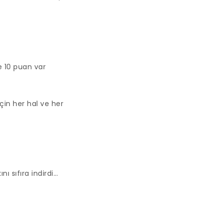
e 10 puan var
çin her hal ve her
ı sıfıra indirdi…