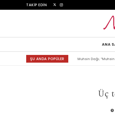
Skip to content
TAKİP EDİN
Muammer Erkul Web Sitesi
ANA S
ŞU ANDA POPÜLER
Muhsin Dağı; “Muhsin
Allah bir, dese sözün
Üç t