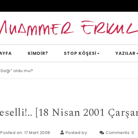
AYFA
KİMDİR?
STOP KÖŞESI
YAZILAR
 Dağı” oldu mu?
e inanır mısın?
eselli!.. [18 Nisan 2001 Çarş
Posted on: 17 Mart 2008
Posted by:
Comments:
0