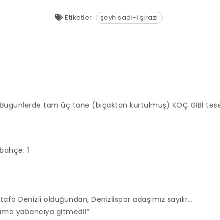
Etiketler:
şeyh sadi-i şirazi
 Bugünlerde tam üç tane (bıçaktan kurtulmuş) KOÇ GİBİ tesel
rbahçe: 1
afa Denizli olduğundan, Denizlispor adaşımız sayılır…
 ama yabancıya gitmedi!”