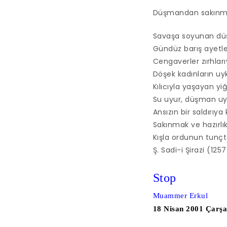
Düşmandan sakınm
Savaşa soyunan düş
Gündüz barış ayetler
Cengaverler zırhları
Döşek kadınların uyk
Kılıcıyla yaşayan yiğ
Su uyur, düşman u
Ansızın bir saldırıya 
Sakınmak ve hazırlıklı
Kışla ordunun tunçt
Ş. Sadi-i Şirazi (1257
Stop
Muammer Erkul
18 Nisan 2001 Çarş