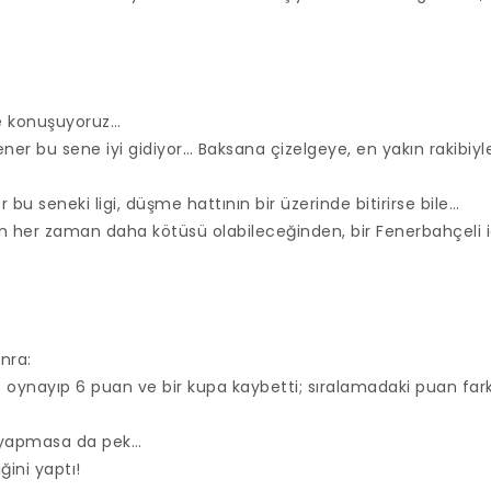
ce konuşuyoruz…
ner bu sene iyi gidiyor… Baksana çizelgeye, en yakın rakibiyl
r bu seneki ligi, düşme hattının bir üzerinde bitirirse bile…
in her zaman daha kötüsü olabileceğinden, bir Fenerbahçeli i
nra:
oynayıp 6 puan ve bir kupa kaybetti; sıralamadaki puan farkın
nı yapmasa da pek…
ğini yaptı!