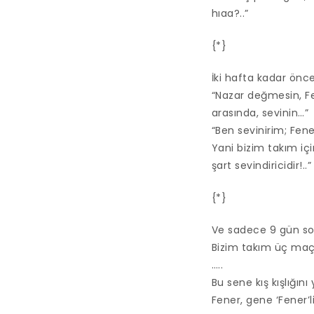
hıaa?..”
{*}
İki hafta kadar ön
“Nazar değmesin, Fe
arasında, sevinin…”
“Ben sevinirim; Fene
Yani bizim takım iç
şart sevindiricidir!..”
{*}
Ve sadece 9 gün so
Bizim takım üç maç 
…..
Bu sene kış kışlığı
Fener, gene ‘Fener’li