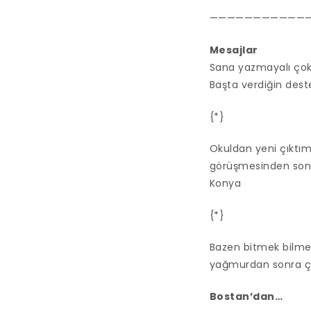
———————————
Mesajlar
Sana yazmayalı çok 
Başta verdiğin dest
{*}
Okuldan yeni çıktım
görüşmesinden sonra
Konya
{*}
Bazen bitmek bilme
yağmurdan sonra ç
Bostan’dan…