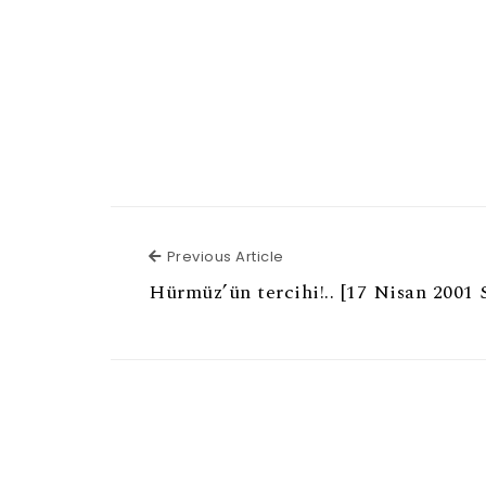
Previous Article
Previous Article
Hürmüz’ün tercihi!.. [17 Nisan 2001 S