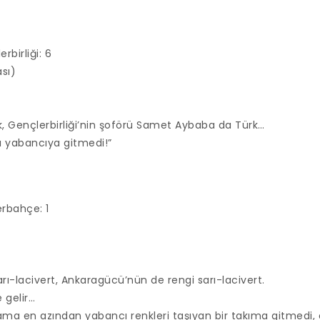
rbirliği: 6
ası)
, Gençlerbirliği’nin şoförü Samet Aybaba da Türk…
a yabancıya gitmedi!”
rbahçe: 1
arı-lacivert, Ankaragücü’nün de rengi sarı-lacivert.
 gelir…
 ama en azından yabancı renkleri taşıyan bir takıma gitmedi, ö