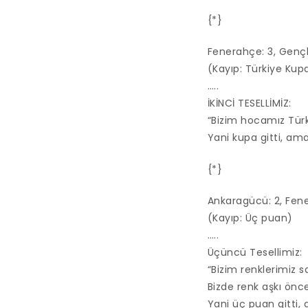
{*}
Fenerahçe: 3, Gençle
(Kayıp: Türkiye Kup
…..
İKİNCİ TESELLİMİZ:
“Bizim hocamız Türk
Yani kupa gitti, am
{*}
Ankaragücü: 2, Fene
(Kayıp: Üç puan)
…..
Üçüncü Tesellimiz:
“Bizim renklerimiz s
Bizde renk aşkı önce
Yani üç puan gitti,