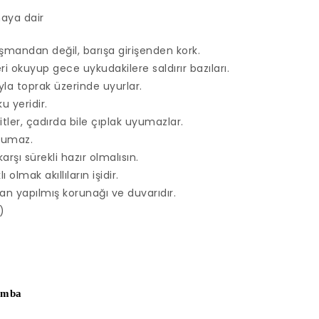
aya dair
mandan değil, barışa girişenden kork.
i okuyup gece uykudakilere saldırır bazıları.
yla toprak üzerinde uyurlar.
u yeridir.
itler, çadırda bile çıplak uyumazlar.
yumaz.
karşı sürekli hazır olmalısın.
 olmak akıllıların işidir.
an yapılmış korunağı ve duvarıdır.
)
amba