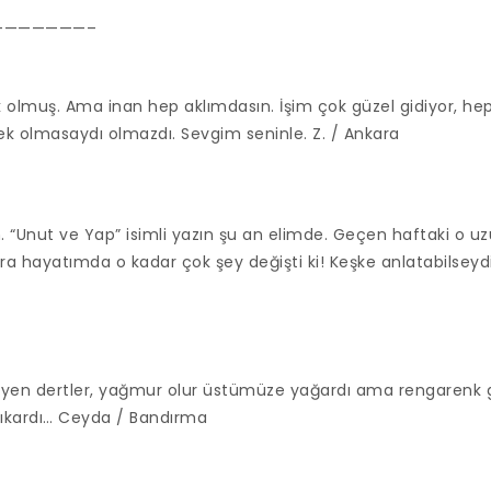
———————–
olmuş. Ama inan hep aklımdasın. İşim çok güzel gidiyor, he
ek olmasaydı olmazdı. Sevgim seninle. Z. / Ankara
. “Unut ve Yap” isimli yazın şu an elimde. Geçen haftaki o u
 hayatımda o kadar çok şey değişti ki! Keşke anlatabilseydim
yen dertler, yağmur olur üstümüze yağardı ama rengarenk 
ıkardı… Ceyda / Bandırma