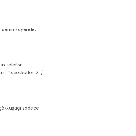
p senin sayende.
zun telefon
. Teşekkürler. Z. /
gökkuşağı sadece