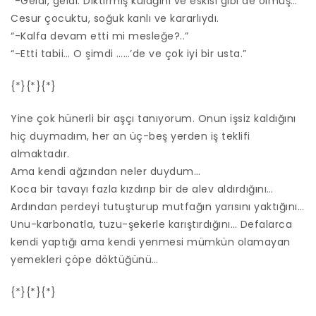
“-Geldi, geldi. Diktirmiş kulağını ve eskisi gibi de olmuş…
Cesur çocuktu, soğuk kanlı ve kararlıydı.
“-Kalfa devam etti mi mesleğe?..”
“-Etti tabii… O şimdi ……’de ve çok iyi bir usta.”
{*}{*}{*}
Yine çok hünerli bir aşçı tanıyorum. Onun işsiz kaldığını
hiç duymadım, her an üç-beş yerden iş teklifi
almaktadır.
Ama kendi ağzından neler duydum…
Koca bir tavayı fazla kızdırıp bir de alev aldırdığını…
Ardından perdeyi tutuşturup mutfağın yarısını yaktığını…
Unu-karbonatla, tuzu-şekerle karıştırdığını… Defalarca
kendi yaptığı ama kendi yenmesi mümkün olamayan
yemekleri çöpe döktüğünü…
{*}{*}{*}