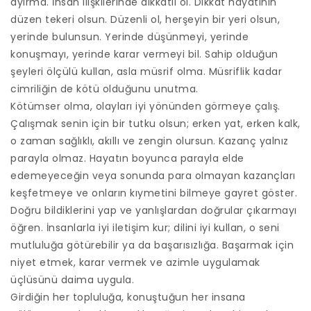
ayırma. İnsan ilişkilerinde dikkatli ol. Dikkat hayatının
düzen tekeri olsun. Düzenli ol, herşeyin bir yeri olsun,
yerinde bulunsun. Yerinde düşünmeyi, yerinde
konuşmayı, yerinde karar vermeyi bil. Sahip olduğun
şeyleri ölçülü kullan, asla müsrif olma. Müsriflik kadar
cimriliğin de kötü olduğunu unutma.
Kötümser olma, olayları iyi yönünden görmeye çalış.
Çalışmak senin için bir tutku olsun; erken yat, erken kalk,
o zaman sağlıklı, akıllı ve zengin olursun. Kazanç yalnız
parayla olmaz. Hayatın boyunca parayla elde
edemeyeceğin veya sonunda para olmayan kazançları
keşfetmeye ve onların kıymetini bilmeye gayret göster.
Doğru bildiklerini yap ve yanlışlardan doğrular çıkarmayı
öğren. İnsanlarla iyi iletişim kur; dilini iyi kullan, o seni
mutluluğa götürebilir ya da başarısızlığa. Başarmak için
niyet etmek, karar vermek ve azimle uygulamak
üçlüsünü daima uygula.
Girdiğin her topluluğa, konuştuğun her insana