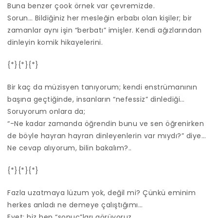
Buna benzer çook örnek var çevremizde.
Sorun… Bildiğiniz her mesleğin erbabı olan kişiler; bir
zamanlar aynı işin “berbatı” imişler. Kendi ağızlarından
dinleyin komik hikayelerini.
{*}{*}{*}
Bir kaç da müzisyen tanıyorum; kendi enstrümanının
başına geçtiğinde, insanların “nefessiz” dinlediği…
Soruyorum onlara da;
“-Ne kadar zamanda öğrendin bunu ve sen öğrenirken
de böyle hayran hayran dinleyenlerin var mıydı?” diye…
Ne cevap alıyorum, bilin bakalım?..
{*}{*}{*}
Fazla uzatmaya lüzum yok, değil mi? Çünkü eminim
herkes anladı ne demeye çalıştığımı…
Evet; biz hep “sonuç”ları görüyoruz…