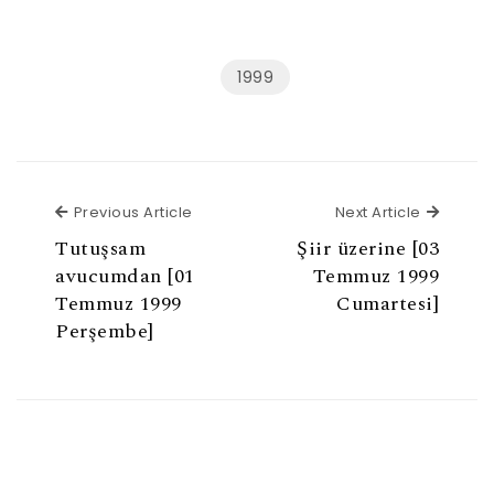
1999
Previous Article
Next Ar
Previous Article
Next Article
Tutuşsam
Şiir üzerine [03
avucumdan [01
Temmuz 1999
Temmuz 1999
Cumartesi]
Perşembe]