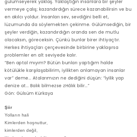
gülümseyerek yaklaş. Yaklaştığın insanlara bir şeyler
vermeye çalış; kazandırdığın sürece kazanabilirsin ve bu
en akılcı yoldur. İnsanları sev, sevdiğini belli et,
lüzumunda da söylemekten çekinme. Gülümsediğin, bir
şeyler verdiğin, kazandırdığın oranda sen de mutlu
olacaksın, göreceksin. Çünkü bunlar birer ihtiyaçtır.
Herkes ihtiyaçları çerçevesinde birbirine yaklaşırsa
problemler en alt seviyede kalır.
“Ben aptal mıyım? Bütün bunları yaptığım halde
kötülükle karşılaşabilirim, iyilikten anlamayan insanlar
var” deme… Atalarımızın ne dediğini düşün: “İyilik yap
denize at… Balık bilmezse zHâlık bilir…”
Gön: Gülsüm Kürkaya
Şiir
Yolların hali
Kimlerden hoşnuttur,
kimlerden değil,