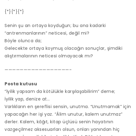
{*}{*}{*}
Senin şu an ortaya koyduğun; bu ana kadarki
“antrenmanlarının” neticesi, değil mi?
Böyle olunca da;
Gelecekte ortaya koymuş olacağın sonuçlar, şimdiki
alıştırmalarının neticesi olmayacak mı?
—————————————————-
Posta kutusu
“İyilik yapsam da kötülükle karşılaşabilirim” deme;
İyilik yap, denize at…
Varlıkların en şereflisi sensin, unutma. “Unutmamak” için
yapacağın her işi yaz. “Âlim unutur, kalem unutmaz”
derler. Kalem, kâğıt, kitap üçlüsü senin hayatının
vazgeçilmez aksesuarları olsun, onları yanından hiç