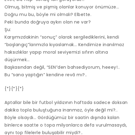
Olmuş, bitmiş ve pişmiş olanlar konuyor önümüze…
Doğru mu bu, böyle mi olmalı? Elbette.
Peki bunda doğruya aykırı olan ne var?
Şu:
Karşımızdakinin “sonuç” olarak sergilediklerini, kendi
“başlangıç”larımızla kıyaslamak… Kendimize inanılmaz
haksızlıklar yapıp moral seviyemizi sıfırın altına
düşürmek…
Başkasından değil, “SEN”den bahsediyorum, heeey!..
Bu “sana yaptığın” kendine revâ mı?..
{*}{*}{*}
Aptallar bile bir futbol yıldızının haftada sadece doksan
dakika topla buluştuğuna inanmaz, öyle değil mi?..
Böyle olsaydı… Gördüğümüz bir saatin dışında kalan
binlerce saatte o topa milyonlarca defa vurulmasaydı,
aynı top filelerle buluşabilir miydi?..