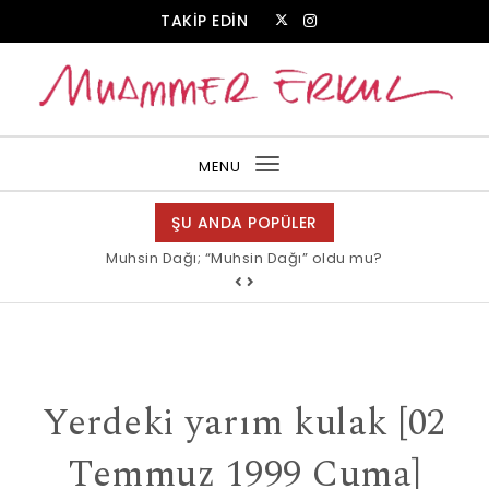
Skip to content
TAKİP EDİN
Muammer Erkul Web Sitesi
MENU
Toggle
navigation
ŞU ANDA POPÜLER
Muhsin Dağı; “Muhsin Dağı” oldu mu?
Allah bir, dese sözüne inanır mısın?
Yerdeki yarım kulak [02
Temmuz 1999 Cuma]