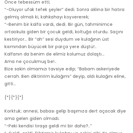
Önce tebessüm etti;
“-Oluyor ufak tefek şeyler” dedi. Sonra aklına bir hatıra
gelmiş olmalı ki, kahkahayı koyvererek;
“-Benim bir kalfa vardı, dedi. Bir gün, tahminimce
ortaokula giden bir çocuk geldi, koltuğa oturdu. Saçını
kestiriyor… Bir “ah” sesi duydum ve kulağının üst
kısmından büyücek bir parça yere düştü!..
Kalfanın da benim de elimiz kolumuz dolaştı…
Ama ne çocukmuş be!..
Bize sakin olmamızı tavsiye edip; “Babam askeriyede
cerrah. Ben diktiririm kulağımı” deyip, aldı kulağını eline,
gitti…
{*}{*}{*}
Korktuk; annesi, babası gelip başımıza dert açacak diye
ama gelen giden olmadı.
“-Peki kendisi tıraşa geldi mi bir daha?..”