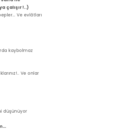
 çalışır!..)
epler… Ve evlâtları
arda kaybolmaz
larınız!.. Ve onlar
ni düşünüyor
um…