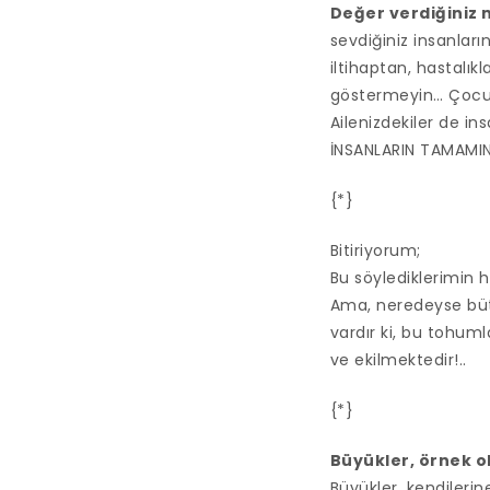
Değer verdiğiniz m
sevdiğiniz insanlar
iltihaptan, hastalı
göstermeyin… Çocuk
Ailenizdekiler de ins
İNSANLARIN TAMAMIN
{*}
Bitiriyorum;
Bu söylediklerimin 
Ama, neredeyse bütü
vardır ki, bu tohum
ve ekilmektedir!..
{*}
Büyükler, örnek 
Büyükler, kendilerin