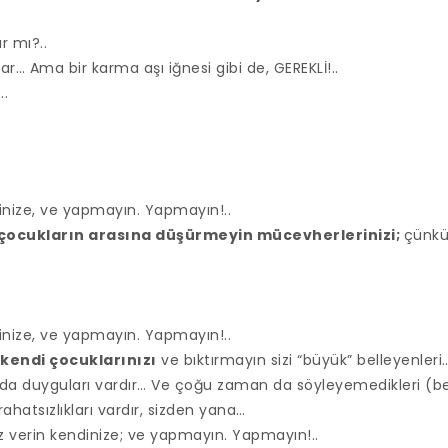
ır mı?..
ar… Ama bir karma aşı iğnesi gibi de, GEREKLİ!..
..
nize, ve yapmayın. Yapmayın!..
çocukların arasına düşürmeyin mücevherlerinizi;
çünkü
nize, ve yapmayın. Yapmayın!..
kendi çocuklarınızı
ve bıktırmayın sizi “büyük” belleyenler
 da duyguları vardır… Ve çoğu zaman da söyleyemedikleri (be
rahatsızlıkları vardır, sizden yana…
z verin kendinize; ve yapmayın. Yapmayın!..