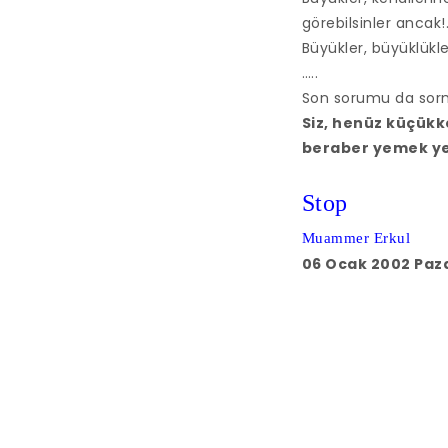
görebilsinler ancak!.
Büyükler, büyüklükl
…..
Son sorumu da sorm
Siz, henüz küçükk
beraber yemek y
Stop
Muammer Erkul
06 Ocak 2002 Paz