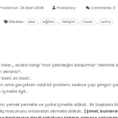
Posted on: 24 Mart 2008
Posted by:
Comments:
0
Etiketler:
aile
,
eğitim
,
iletişim
,
insan
,
sofra
neler,,, acaba hangi “incir çekirdeğini doldurmaz” takıntılar
 dersiniz?..
k basit, en basit…
m, ama gerçekten ciddi bir problem; sadece çayı şangırrr şung
içmekle ilgili…
orum; yemek yemekle ve çorba içmekle alâkalı… Bir başkasını 
ı diş macununu ortasından sıkmakla alâkalı…
(Şimdi, bunlard
nse başkasının derdi olduğunu tahmin etmeye çalışman