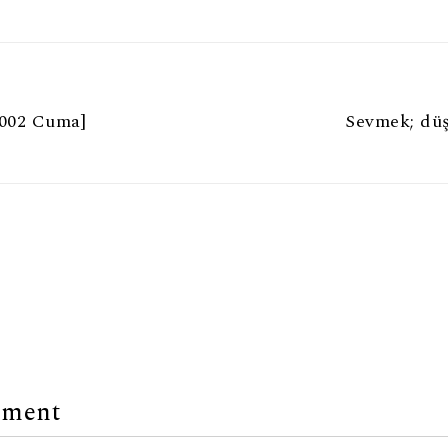
2002 Cuma]
Sevmek; dü
mment