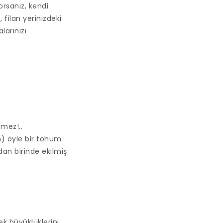
rsanız, kendi
filan yerinizdeki
larınızı
mez!..
n) öyle bir tohum
dan birinde ekilmiş
ek büyüklüklerini