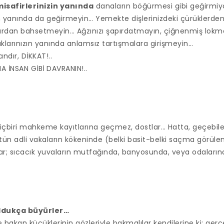
isafirlerinizin yanında
danaların böğürmesi gibi geğirmiyo
ın yanında da geğirmeyin… Yemekte dişlerinizdeki çürüklerden, 
klardan bahsetmeyin… Ağzınızı şapırdatmayın, çiğnenmiş lokma
larınızın yanında anlamsız tartışmalara girişmeyin…
andır, DİKKAT!..
A İNSAN GİBİ DAVRANIN!..
hiçbiri mahkeme kayıtlarına geçmez, dostlar… Hatta, geçebile
n adli vakaların kökeninde (belki basit-belki saçma görüle
lar; sıcacık yuvaların mutfağında, banyosunda, veya odaların
oldukça büyürler…
e bakan küçüklerinin gözleriyle bakmalılar kendilerine ki; gerç