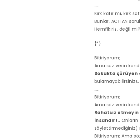
…..
Kırk katır mı, kırk sat
Bunlar, ACITAN sorul
Hemfikiriz, değil mi?
{*}
Bitiriyorum;
Ama söz verin kendi
Sokakta çürüyen 
bulamayabilirsiniz!..
…..
Bitiriyorum;
Ama söz verin kendi
Rahatsız etmeyin 
insandır!..
Onların
söylettirmediğiniz) 
Bitiriyorum; Ama sö