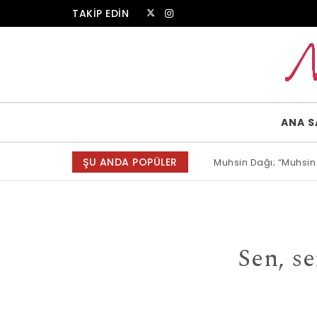
Skip to content
TAKİP EDİN
Muammer Erkul Web Sitesi
ANA S
ŞU ANDA POPÜLER
Muhsin Dağı; “Muhsin
Allah bir, dese sözün
Sen, se