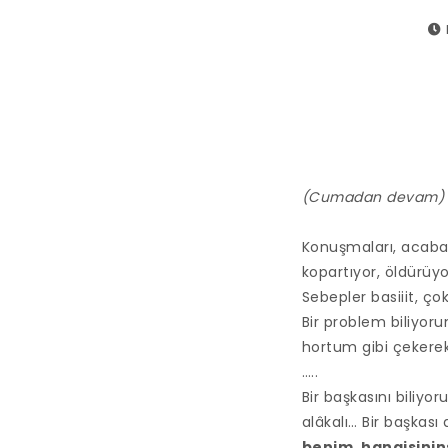
(Cumadan devam)
Konuşmaları, acaba 
kopartıyor, öldürüyor
Sebepler basiiit, ço
Bir problem biliyoru
hortum gibi çekerek 
…..
Bir başkasını biliy
alâkalı… Bir başkas
benim, hangisini