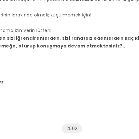
.
erinin idrakinde olmalı; küçülmemek için!
ama izin verin lütfen:
en sizi iğrendirenlerden, sizi rahatsız edenlerden kaç 
emeğe, oturup konuşmaya devam etmektesiniz?..
ar
2002