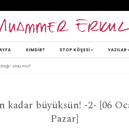
AYFA
KİMDİR?
STOP KÖŞESI
YAZILAR
 Dağı” oldu mu?
e inanır mısın?
n kadar büyüksün! -2- [06 O
Pazar]