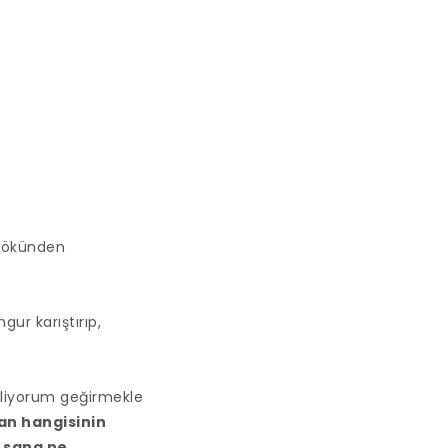
 kökünden
ur karıştırıp,
biliyorum geğirmekle
an hangisinin
 sana ne