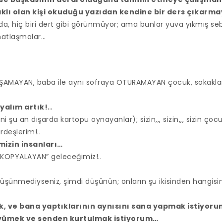
klı olan kişi okuduğu yazıdan kendine bir ders çıkarmaya
da, hiç biri dert gibi görünmüyor; ama bunlar yuva yıkmış seb
natlaşmalar…
UŞAMAYAN, baba ile aynı sofraya OTURAMAYAN çocuk, sokakl
alım artık!..
i şu an dışarda kartopu oynayanlar); sizin,,, sizin,,, sizin çocuk
rdeşlerim!..
izin insanları…
Zİ KOPYALAYAN” geleceğimiz!..
üşünmediyseniz, şimdi düşünün; onların şu ikisinden hangisi
, ve bana yaptıklarının aynısını sana yapmak istiyor
büyümek ve senden kurtulmak istiyorum…