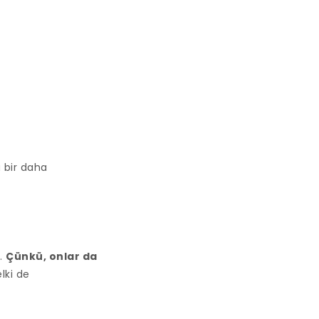
 bir daha
i…
Çünkü, onlar da
lki de