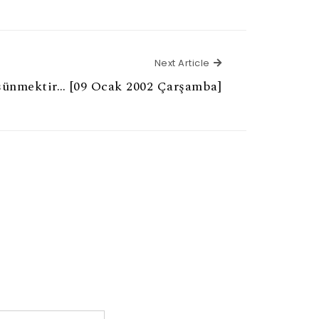
Next Article
Next Article
şünmektir… [09 Ocak 2002 Çarşamba]