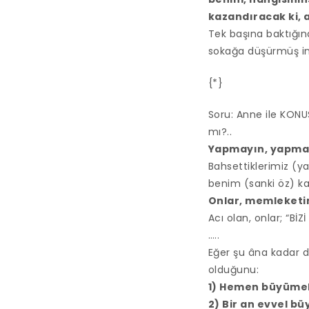
kazandıracak ki, a
Tek başına baktığın
sokağa düşürmüş i
{*}
Soru: Anne ile KON
mı?..
Yapmayın, yapmay
Bahsettiklerimiz (yan
benim (sanki öz) ka
Onlar, memleketim
Acı olan, onlar; “Bİ
…..
Eğer şu âna kadar d
olduğunu:
1) Hemen büyümek
2) Bir an evvel 