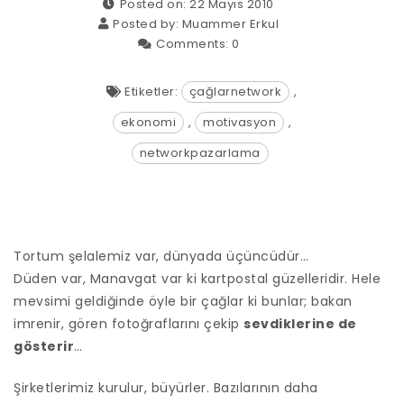
Posted on: 22 Mayıs 2010
Posted by:
Muammer Erkul
Comments:
0
Etiketler:
çağlarnetwork
,
ekonomi
,
motivasyon
,
networkpazarlama
Tortum şelalemiz var, dünyada üçüncüdür…
Düden var, Manavgat var ki kartpostal güzelleridir. Hele
mevsimi geldiğinde öyle bir çağlar ki bunlar;
bakan
imrenir, gören fotoğraflarını çekip
sevdiklerine de
gösterir
…
Şirketlerimiz kurulur, büyürler. Bazılarının daha