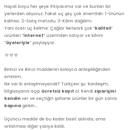
Hayat boyu her şeye ihtiyacımız var ve bunları bir
yerlerden alıyoruz. Fakat üç şey çok önemlidir: 1-Ürünün
kalitesi. 2-Satış metodu. 3-Kârın
dağılımı.
Yani özeti üç kelime: Çağlar Network çok “
kaliteli
“
ürünleri “
internet
“ üzerinden satıyor ve kârını
“
üyeleriyle
“ paylaşıyor.
Birinci ve ikinci maddenin kolayca anlaşıldığından
eminim.
Ne var ki anlaşılmayacak? Türkçesi şu: Kardeşim,
bilgisayarını açıp
ücretsiz kayıt
ol. Kendi
siparişini
kendin
ver ve seçtiğin şahane ürünler bir
gün sonra
kapına
gelsin…
Üçüncü madde de bu kadar basit aslında, ama
anlatması diğer yazıya kaldı.