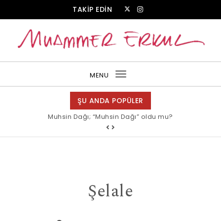
Skip to content
TAKİP EDİN
Muammer Erkul Web Sitesi
MENU
Toggle
navigation
ŞU ANDA POPÜLER
Muhsin Dağı; “Muhsin Dağı” oldu mu?
Şelale