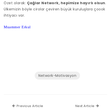
Özet olarak:
Çağlar Network, hepimize hayırlı olsun
.
Ülkemizin böyle cirolar çeviren büyük kuruluşlara çoook
ihtiyacı var.
Muammer Erkul
Network-Motivasyon
Previous Article
Next Ar
Previous Article
Next Article